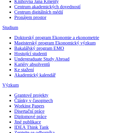
Knihovna Jana Kmenty
Centrum akademických dovedností
Centrum digitálních médií
Pronájem prostor
Studium
Doktorský program Ekonomie a ekonometrie
Magisterský program Ekonomický výzkum
Bakalářský program EMO
Hostující studenti
Undergraduate Study Abroad
Kariéry absolventů
Ke stažení
Akademický kalendář
Výzkum
Grantové projekty
Články v časopisech
Working Papers
Disertační práce
Diplomové práce
Jiné publikace
IDEA Think Tank
Zeptejte se odborníka