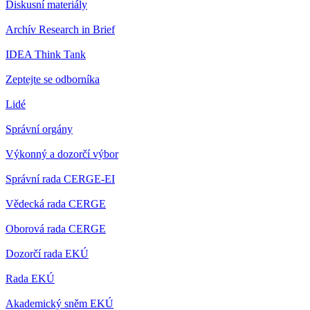
Diskusní materiály
Archív Research in Brief
IDEA Think Tank
Zeptejte se odborníka
Lidé
Správní orgány
Výkonný a dozorčí výbor
Správní rada CERGE-EI
Vědecká rada CERGE
Oborová rada CERGE
Dozorčí rada EKÚ
Rada EKÚ
Akademický sněm EKÚ