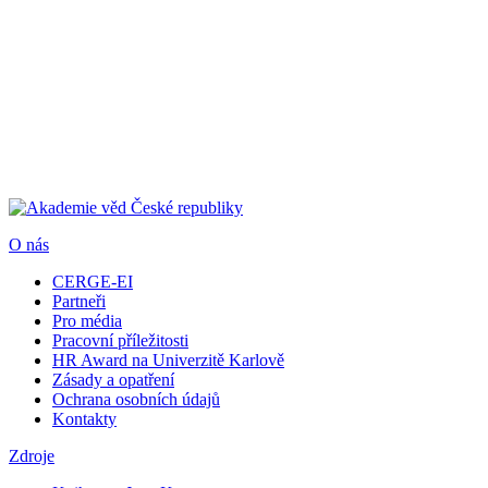
O nás
CERGE-EI
Partneři
Pro média
Pracovní příležitosti
HR Award na Univerzitě Karlově
Zásady a opatření
Ochrana osobních údajů
Kontakty
Zdroje