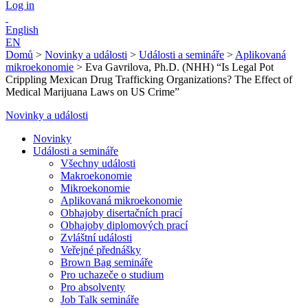
Log in
English
EN
Domů
>
Novinky a události
>
Události a semináře
>
Aplikovaná
mikroekonomie
>
Eva Gavrilova, Ph.D. (NHH) “Is Legal Pot
Crippling Mexican Drug Trafficking Organizations? The Effect of
Medical Marijuana Laws on US Crime”
Novinky a události
Novinky
Události a semináře
Všechny události
Makroekonomie
Mikroekonomie
Aplikovaná mikroekonomie
Obhajoby disertačních prací
Obhajoby diplomových prací
Zvláštní události
Veřejné přednášky
Brown Bag semináře
Pro uchazeče o studium
Pro absolventy
Job Talk semináře