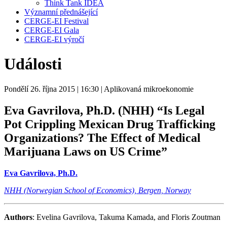
Think Tank IDEA
Významní přednášející
CERGE-EI Festival
CERGE-EI Gala
CERGE-EI výročí
Události
Pondělí 26. října 2015
| 16:30
| Aplikovaná mikroekonomie
Eva Gavrilova, Ph.D. (NHH)
“Is Legal
Pot Crippling Mexican Drug Trafficking
Organizations? The Effect of Medical
Marijuana Laws on US Crime”
Eva Gavrilova, Ph.D.
NHH (Norwegian School of Economics), Bergen, Norway
Authors
: Evelina Gavrilova, Takuma Kamada, and Floris Zoutman