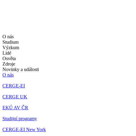
O nás
Studium
Výzkum
Lidé
Osvěta
Zdroje
Novinky a události
O nás
CERGE-EI
CERGE UK
EKÚ AV ČR
Studijní programy
CERGE-EI New York