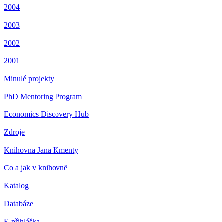
2004
2003
2002
2001
Minulé projekty
PhD Mentoring Program
Economics Discovery Hub
Zdroje
Knihovna Jana Kmenty
Co a jak v knihovně
Katalog
Databáze
E-přihláška