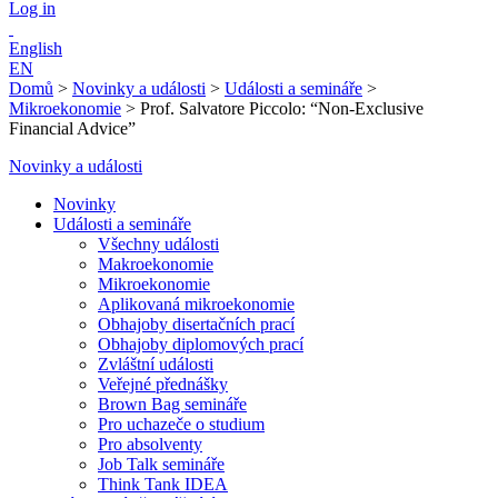
Log in
English
EN
Domů
>
Novinky a události
>
Události a semináře
>
Mikroekonomie
>
Prof. Salvatore Piccolo: “Non-Exclusive
Financial Advice”
Novinky a události
Novinky
Události a semináře
Všechny události
Makroekonomie
Mikroekonomie
Aplikovaná mikroekonomie
Obhajoby disertačních prací
Obhajoby diplomových prací
Zvláštní události
Veřejné přednášky
Brown Bag semináře
Pro uchazeče o studium
Pro absolventy
Job Talk semináře
Think Tank IDEA