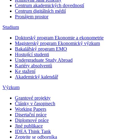
Centrum akademických dovedností
Centrum digitálních médií
Pronájem prostor
Studium
Doktorský program Ekonomie a ekonometrie
Magisterský program Ekonomický výzkum
Bakalářský program EMO
Hostující studenti
Undergraduate Study Abroad
Kariéry absolventů
Ke stažení
Akademický kalendář
Výzkum
Grantové projekty
Články v časopisech
Working Papers
Disertační práce
Diplomové práce
Jiné publikace
IDEA Think Tank
Zeptejte se odborníka