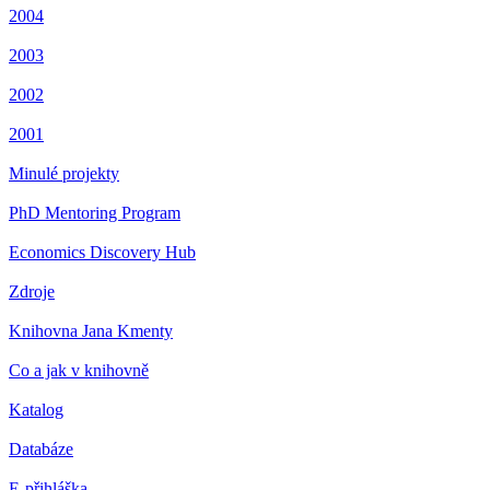
2004
2003
2002
2001
Minulé projekty
PhD Mentoring Program
Economics Discovery Hub
Zdroje
Knihovna Jana Kmenty
Co a jak v knihovně
Katalog
Databáze
E-přihláška