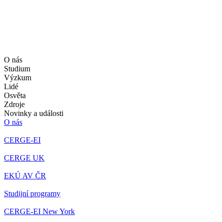
O nás
Studium
Výzkum
Lidé
Osvěta
Zdroje
Novinky a události
O nás
CERGE-EI
CERGE UK
EKÚ AV ČR
Studijní programy
CERGE-EI New York