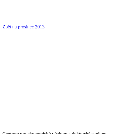
Zpět na prosinec 2013
Centrum pro ekonomický výzkum a doktorské studium –