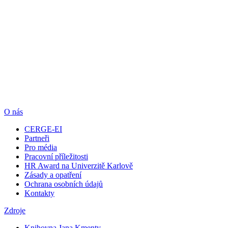
O nás
CERGE-EI
Partneři
Pro média
Pracovní příležitosti
HR Award na Univerzitě Karlově
Zásady a opatření
Ochrana osobních údajů
Kontakty
Zdroje
Knihovna Jana Kmenty