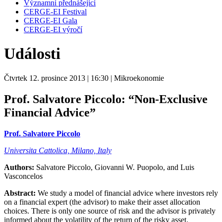
Významní přednášející
CERGE-EI Festival
CERGE-EI Gala
CERGE-EI výročí
Události
Čtvrtek 12. prosince 2013
| 16:30
| Mikroekonomie
Prof. Salvatore Piccolo:
“Non-Exclusive
Financial Advice”
Prof. Salvatore Piccolo
Universita Cattolica, Milano, Italy
Authors:
Salvatore Piccolo, Giovanni W. Puopolo, and Luis
Vasconcelos
Abstract:
We study a model of financial advice where investors rely
on a financial expert (the advisor) to make their asset allocation
choices. There is only one source of risk and the advisor is privately
informed about the volatility of the return of the risky asset.