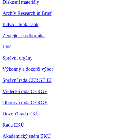
Diskusní materiály
Archív Research in Brief
IDEA Think Tank
Zeptejte se odborníka
Lidé
Správní orgány
Výkonný a dozorčí výbor
Správní rada CERGE-EI
Vědecká rada CERGE
Oborová rada CERGE
Dozorčí rada EKÚ
Rada EKÚ
Akademický sněm EKÚ