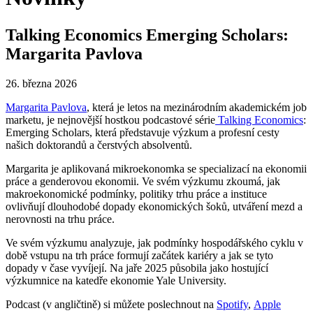
Talking Economics Emerging Scholars:
Margarita Pavlova
26. března 2026
Margarita Pavlova
, která je letos na mezinárodním akademickém job
marketu, je nejnovější hostkou podcastové série
Talking Economics
:
Emerging Scholars, která představuje výzkum a profesní cesty
našich doktorandů a čerstvých absolventů.
Margarita je aplikovaná mikroekonomka se specializací na ekonomii
práce a genderovou ekonomii. Ve svém výzkumu zkoumá, jak
makroekonomické podmínky, politiky trhu práce a instituce
ovlivňují dlouhodobé dopady ekonomických šoků, utváření mezd a
nerovnosti na trhu práce.
Ve svém výzkumu analyzuje, jak podmínky hospodářského cyklu v
době vstupu na trh práce formují začátek kariéry a jak se tyto
dopady v čase vyvíjejí. Na jaře 2025 působila jako hostující
výzkumnice na katedře ekonomie Yale University.
Podcast (v angličtině) si můžete poslechnout na
Spotify
,
Apple