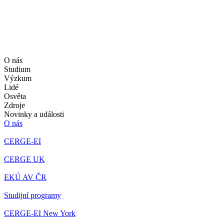
O nás
Studium
Výzkum
Lidé
Osvěta
Zdroje
Novinky a události
O nás
CERGE-EI
CERGE UK
EKÚ AV ČR
Studijní programy
CERGE-EI New York