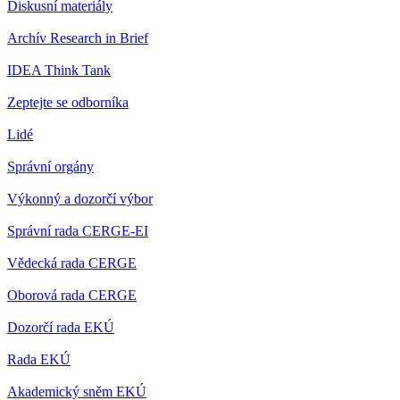
Diskusní materiály
Archív Research in Brief
IDEA Think Tank
Zeptejte se odborníka
Lidé
Správní orgány
Výkonný a dozorčí výbor
Správní rada CERGE-EI
Vědecká rada CERGE
Oborová rada CERGE
Dozorčí rada EKÚ
Rada EKÚ
Akademický sněm EKÚ