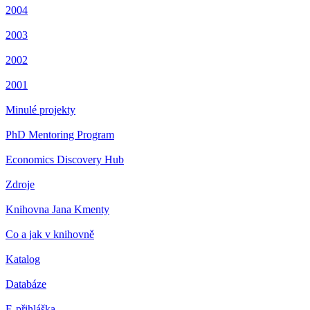
2004
2003
2002
2001
Minulé projekty
PhD Mentoring Program
Economics Discovery Hub
Zdroje
Knihovna Jana Kmenty
Co a jak v knihovně
Katalog
Databáze
E-přihláška