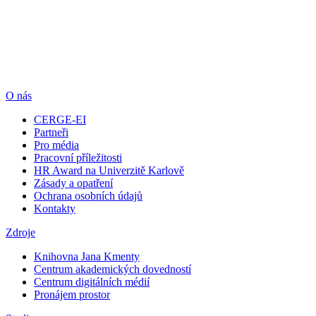
O nás
CERGE-EI
Partneři
Pro média
Pracovní příležitosti
HR Award na Univerzitě Karlově
Zásady a opatření
Ochrana osobních údajů
Kontakty
Zdroje
Knihovna Jana Kmenty
Centrum akademických dovedností
Centrum digitálních médií
Pronájem prostor