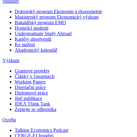
Studium
Doktorský program Ekonomie a ekonometrie
Magisterský program Ekonomický výzkum
Bakalářský program EMO
Hostující studenti
Undergraduate Study Abroad
Kariéry absolventů
Ke stažení
Akademický kalendář
Výzkum
Grantové projekty
Články v časopisech
Working Papers
Disertační práce
Diplomové práce
Jiné publikace
IDEA Think Tank
Zeptejte se odborníka
Osvěta
Talking Economics Podcast
CERGE-EI Insights