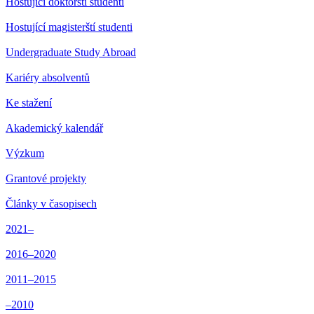
Hostující doktorští studenti
Hostující magisterští studenti
Undergraduate Study Abroad
Kariéry absolventů
Ke stažení
Akademický kalendář
Výzkum
Grantové projekty
Články v časopisech
2021–
2016–2020
2011–2015
–2010