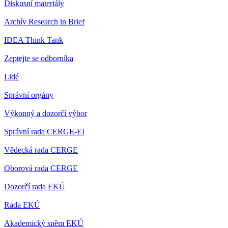
Diskusní materiály
Archív Research in Brief
IDEA Think Tank
Zeptejte se odborníka
Lidé
Správní orgány
Výkonný a dozorčí výbor
Správní rada CERGE-EI
Vědecká rada CERGE
Oborová rada CERGE
Dozorčí rada EKÚ
Rada EKÚ
Akademický sněm EKÚ