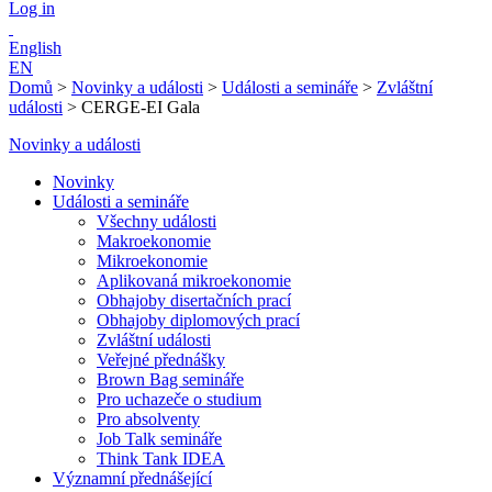
Log in
English
EN
Domů
>
Novinky a události
>
Události a semináře
>
Zvláštní
události
>
CERGE-EI Gala
Novinky a události
Novinky
Události a semináře
Všechny události
Makroekonomie
Mikroekonomie
Aplikovaná mikroekonomie
Obhajoby disertačních prací
Obhajoby diplomových prací
Zvláštní události
Veřejné přednášky
Brown Bag semináře
Pro uchazeče o studium
Pro absolventy
Job Talk semináře
Think Tank IDEA
Významní přednášející