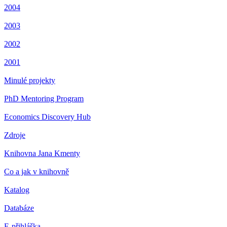
2004
2003
2002
2001
Minulé projekty
PhD Mentoring Program
Economics Discovery Hub
Zdroje
Knihovna Jana Kmenty
Co a jak v knihovně
Katalog
Databáze
E-přihláška