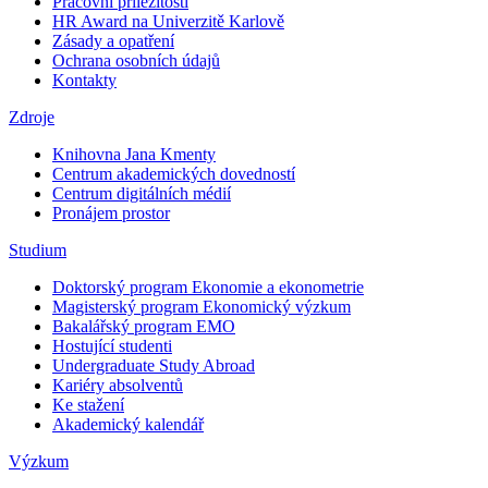
Pracovní příležitosti
HR Award na Univerzitě Karlově
Zásady a opatření
Ochrana osobních údajů
Kontakty
Zdroje
Knihovna Jana Kmenty
Centrum akademických dovedností
Centrum digitálních médií
Pronájem prostor
Studium
Doktorský program Ekonomie a ekonometrie
Magisterský program Ekonomický výzkum
Bakalářský program EMO
Hostující studenti
Undergraduate Study Abroad
Kariéry absolventů
Ke stažení
Akademický kalendář
Výzkum