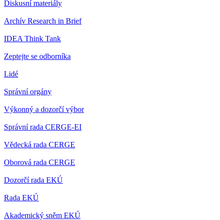
Diskusní materiály
Archív Research in Brief
IDEA Think Tank
Zeptejte se odborníka
Lidé
Správní orgány
Výkonný a dozorčí výbor
Správní rada CERGE-EI
Vědecká rada CERGE
Oborová rada CERGE
Dozorčí rada EKÚ
Rada EKÚ
Akademický sněm EKÚ