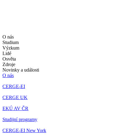
O nás
Studium
Výzkum
Lidé
Osvěta
Zdroje
Novinky a události
O nás
CERGE-EI
CERGE UK
EKÚ AV ČR
Studijní programy
CERGE-EI New York