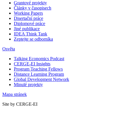
Grantové projekty
Články v časopisech
Working Papers
Disertační práce
Diplomové práce
Jiné publikace
IDEA Think Tank
Zeptejte se odborníka
Osvěta
Talking Economics Podcast
CERGE-EI Insights
Program Teaching Fellows
Distance Learning Program
Global Development Network
Minulé projekty
Mapa stránek
Site by CERGE-EI