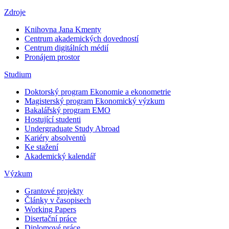
Zdroje
Knihovna Jana Kmenty
Centrum akademických dovedností
Centrum digitálních médií
Pronájem prostor
Studium
Doktorský program Ekonomie a ekonometrie
Magisterský program Ekonomický výzkum
Bakalářský program EMO
Hostující studenti
Undergraduate Study Abroad
Kariéry absolventů
Ke stažení
Akademický kalendář
Výzkum
Grantové projekty
Články v časopisech
Working Papers
Disertační práce
Diplomové práce