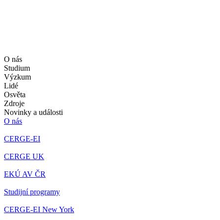
O nás
Studium
Výzkum
Lidé
Osvěta
Zdroje
Novinky a události
O nás
CERGE-EI
CERGE UK
EKÚ AV ČR
Studijní programy
CERGE-EI New York