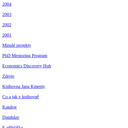
2004
2003
2002
2001
Minulé projekty
PhD Mentoring Program
Economics Discovery Hub
Zdroje
Knihovna Jana Kmenty
Co a jak v knihovně
Katalog
Databáze
E-přihláška