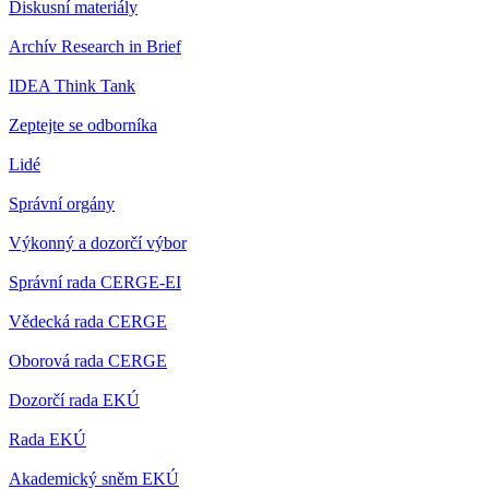
Diskusní materiály
Archív Research in Brief
IDEA Think Tank
Zeptejte se odborníka
Lidé
Správní orgány
Výkonný a dozorčí výbor
Správní rada CERGE-EI
Vědecká rada CERGE
Oborová rada CERGE
Dozorčí rada EKÚ
Rada EKÚ
Akademický sněm EKÚ