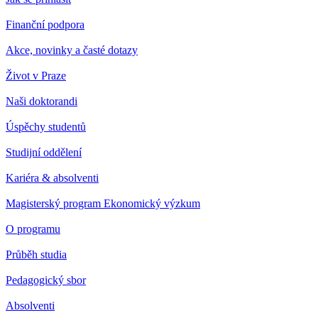
Finanční podpora
Akce, novinky a časté dotazy
Život v Praze
Naši doktorandi
Úspěchy studentů
Studijní oddělení
Kariéra & absolventi
Magisterský program Ekonomický výzkum
O programu
Průběh studia
Pedagogický sbor
Absolventi