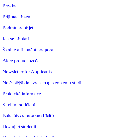
Pre-doc
Přijímací řízení
Podmínky přijetí
Jak se přihlásit
Školné a finanční podpora
Akce pro uchazeče
Newsletter for Applicants
Nejčastější dotazy k magisterskému studiu
Praktické informace
Studijní oddělení
Bakalářský program EMO
Hostující studenti