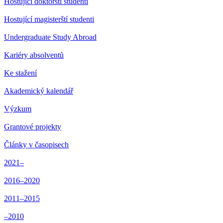
Hostující doktorští studenti
Hostující magisterští studenti
Undergraduate Study Abroad
Kariéry absolventů
Ke stažení
Akademický kalendář
Výzkum
Grantové projekty
Články v časopisech
2021–
2016–2020
2011–2015
–2010