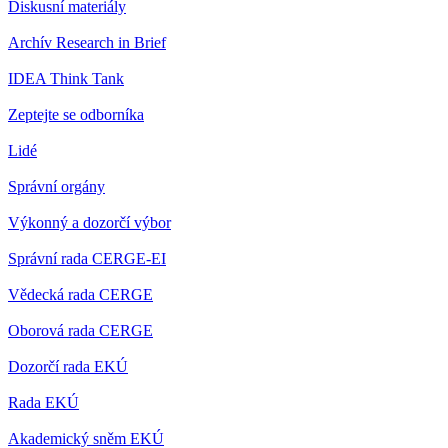
Diskusní materiály
Archív Research in Brief
IDEA Think Tank
Zeptejte se odborníka
Lidé
Správní orgány
Výkonný a dozorčí výbor
Správní rada CERGE-EI
Vědecká rada CERGE
Oborová rada CERGE
Dozorčí rada EKÚ
Rada EKÚ
Akademický sněm EKÚ