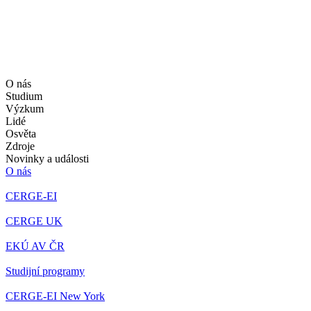
O nás
Studium
Výzkum
Lidé
Osvěta
Zdroje
Novinky a události
O nás
CERGE-EI
CERGE UK
EKÚ AV ČR
Studijní programy
CERGE-EI New York