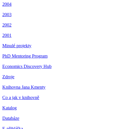
2004
2003
2002
2001
Minulé projekty
PhD Mentoring Program
Economics Discovery Hub
Zdroje
Knihovna Jana Kmenty
Co a jak v knihovně
Katalog
Databáze
E-přihláška