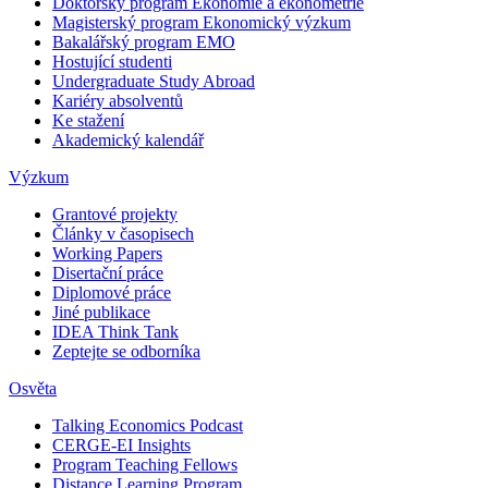
Doktorský program Ekonomie a ekonometrie
Magisterský program Ekonomický výzkum
Bakalářský program EMO
Hostující studenti
Undergraduate Study Abroad
Kariéry absolventů
Ke stažení
Akademický kalendář
Výzkum
Grantové projekty
Články v časopisech
Working Papers
Disertační práce
Diplomové práce
Jiné publikace
IDEA Think Tank
Zeptejte se odborníka
Osvěta
Talking Economics Podcast
CERGE-EI Insights
Program Teaching Fellows
Distance Learning Program