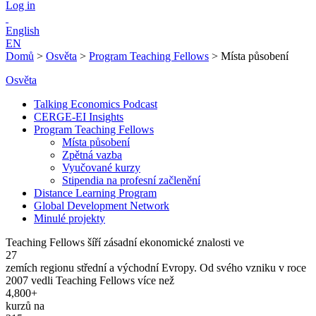
Log in
English
EN
Domů
>
Osvěta
>
Program Teaching Fellows
>
Místa působení
Osvěta
Talking Economics Podcast
CERGE-EI Insights
Program Teaching Fellows
Místa působení
Zpětná vazba
Vyučované kurzy
Stipendia na profesní začlenění
Distance Learning Program
Global Development Network
Minulé projekty
Teaching Fellows šíří zásadní ekonomické znalosti ve
27
zemích regionu střední a východní Evropy. Od svého vzniku v roce
2007 vedli Teaching Fellows více než
4,800+
kurzů na