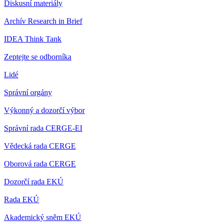
Diskusní materiály
Archív Research in Brief
IDEA Think Tank
Zeptejte se odborníka
Lidé
Správní orgány
Výkonný a dozorčí výbor
Správní rada CERGE-EI
Vědecká rada CERGE
Oborová rada CERGE
Dozorčí rada EKÚ
Rada EKÚ
Akademický sněm EKÚ