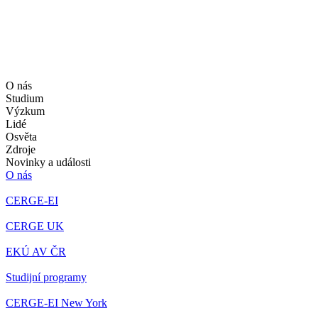
O nás
Studium
Výzkum
Lidé
Osvěta
Zdroje
Novinky a události
O nás
CERGE-EI
CERGE UK
EKÚ AV ČR
Studijní programy
CERGE-EI New York