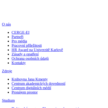
O nás
CERGE-EI
Partneři
Pro média
Pracovní příležitosti
HR Award na Univerzitě Karlově
Zásady a opatření
Ochrana osobních údajů
Kontakty
Zdroje
Knihovna Jana Kmenty
Centrum akademických dovedností
Centrum digitálních médií
Pronájem prostor
Studium