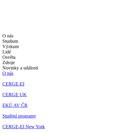
O nás
Studium
Výzkum
Lidé
Osvěta
Zdroje
Novinky a události
O nás
CERGE-EI
CERGE UK
EKÚ AV ČR
Studijní programy
CERGE-EI New York