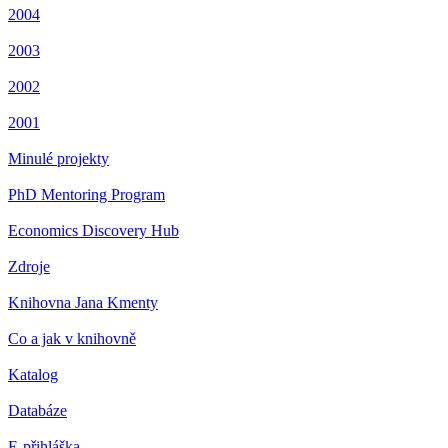
2004
2003
2002
2001
Minulé projekty
PhD Mentoring Program
Economics Discovery Hub
Zdroje
Knihovna Jana Kmenty
Co a jak v knihovně
Katalog
Databáze
E-přihláška