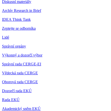
Diskusní materiály
Archív Research in Brief
IDEA Think Tank
Zeptejte se odborníka
Lidé
Správní orgány
Výkonný a dozorčí výbor
Správní rada CERGE-EI
Vědecká rada CERGE
Oborová rada CERGE
Dozorčí rada EKÚ
Rada EKÚ
Akademický sněm EKÚ