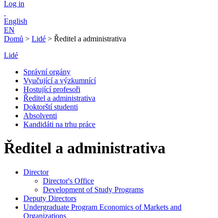
Log in
English
EN
Domů
>
Lidé
>
Ředitel a administrativa
Lidé
Správní orgány
Vyučující a výzkumnící
Hostující profesoři
Ředitel a administrativa
Doktorští studenti
Absolventi
Kandidáti na trhu práce
Ředitel a administrativa
Director
Director's Office
Development of Study Programs
Deputy Directors
Undergraduate Program Economics of Markets and
Organizations