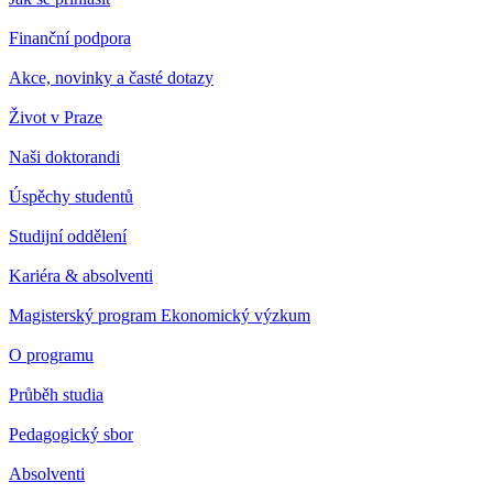
Finanční podpora
Akce, novinky a časté dotazy
Život v Praze
Naši doktorandi
Úspěchy studentů
Studijní oddělení
Kariéra & absolventi
Magisterský program Ekonomický výzkum
O programu
Průběh studia
Pedagogický sbor
Absolventi