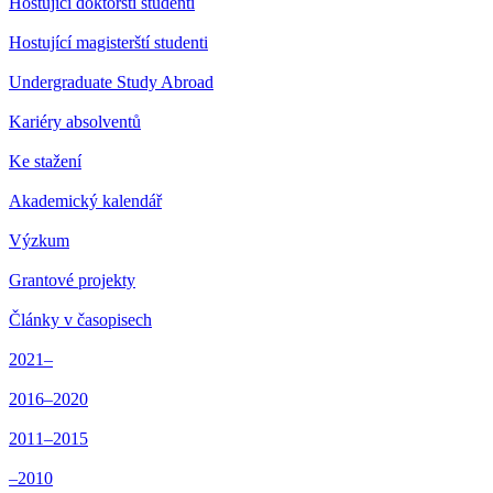
Hostující doktorští studenti
Hostující magisterští studenti
Undergraduate Study Abroad
Kariéry absolventů
Ke stažení
Akademický kalendář
Výzkum
Grantové projekty
Články v časopisech
2021–
2016–2020
2011–2015
–2010