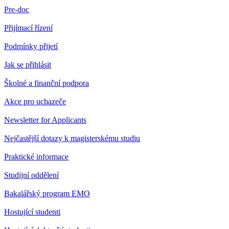
Pre-doc
Přijímací řízení
Podmínky přijetí
Jak se přihlásit
Školné a finanční podpora
Akce pro uchazeče
Newsletter for Applicants
Nejčastější dotazy k magisterskému studiu
Praktické informace
Studijní oddělení
Bakalářský program EMO
Hostující studenti