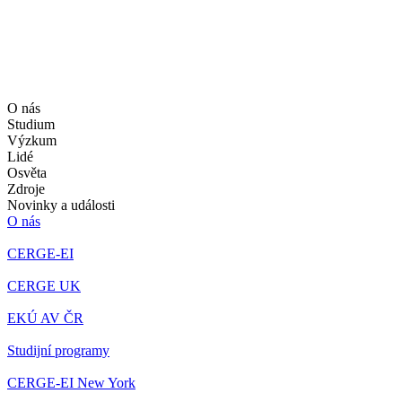
O nás
Studium
Výzkum
Lidé
Osvěta
Zdroje
Novinky a události
O nás
CERGE-EI
CERGE UK
EKÚ AV ČR
Studijní programy
CERGE-EI New York