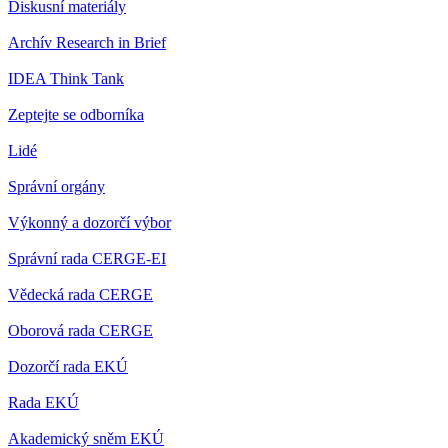
Diskusní materiály
Archív Research in Brief
IDEA Think Tank
Zeptejte se odborníka
Lidé
Správní orgány
Výkonný a dozorčí výbor
Správní rada CERGE-EI
Vědecká rada CERGE
Oborová rada CERGE
Dozorčí rada EKÚ
Rada EKÚ
Akademický sněm EKÚ