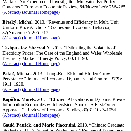
Markets: An Experimental Investigation Motivated By Policy
Concerns.” European Economic Review, 64(November): 256–265.
(
Abstract
) (
Journal Homepage
)
Břeský, Michal.
2013. “Revenue and Efficiency in Multi-Unit
Uniform-Price Auctions.” Games and Economic Behavior,
82(November): 205–217.
(
Abstract
) (
Journal Homepage
)
Tashpulatov, Sherzod N.
2013. “Estimating the Volatility of
Electricity Prices: The Case of the England and Wales Wholesale
Electricity Market.” Energy Policy, 60: 81–90.
(
Abstract
) (
Journal Homepage
)
Pakoš, Michal.
2013. “Long-Run Risk and Hidden Growth
Persistence.” Journal of Economic Dynamics and Control, 37(9):
1911–1928.
(
Abstract
) (
Journal Homepage
)
Kapička, Marek
. 2013. "Efficient Allocations in Dynamic Private
Information Economies with Persistent Shocks: A First-Order
Approach." Review of Economic Studies, 80(3): 1027–1054.
(
Abstract
) (
Journal Homepage
)
Gaulé, Patrick, and Mario Piacentini.
2013. “Chinese Graduate
Students and U.S. Scientific Productivity.” Review of Economics