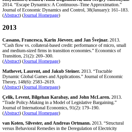
2014. “Escape Dynamics: A Continuous–Time Approximation.”
Journal of Economic Dynamics and Control, 38(January): 161–183.
(
Abstract
) (
Journal Homepage
)
2013
Cassano, Francesca, Karin Jöeveer, and Jan Švejnar.
2013.
“Cash flow vs. collateral-based credit: performance of micro, small
and medium-sized firms in transition economies.” Economics of
Transition, 21(2): 269–300.
(
Abstract
) (
Journal Homepage
)
Mathevet, Laurent, and Jakub Steiner.
2013. “Tractable
Dynamic Global Games and Applications.” Journal of Economic
Theory, 148(6): 2583–2619.
(
Abstract
) (
Journal Homepage
)
Çelik, Levent, Bilgehan Karabay, and John McLaren.
2013.
“Trade Policy-Making in a Model of Legislative Bargaining.”
Journal of International Economics, 91(2): 179–190.
(
Abstract
) (
Journal Homepage
)
van Koten, Silvester, and Andreas Ortmann.
2013. “Structural
versus Behavioral Remedies in the Deregulation of Electricity