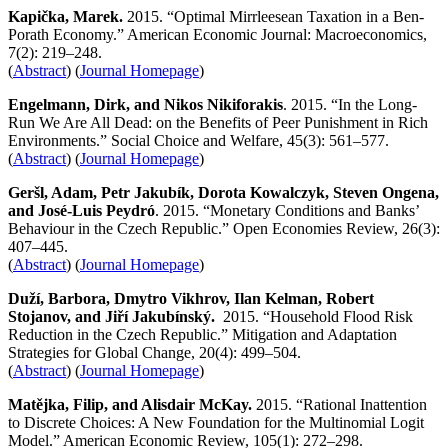
Kapička, Marek.
2015. “Optimal Mirrleesean Taxation in a Ben-
Porath Economy.” American Economic Journal: Macroeconomics,
7(2): 219–248.
(
Abstract
) (
Journal Homepage
)
Engelmann, Dirk, and Nikos Nikiforakis
. 2015. “In the Long-
Run We Are All Dead: on the Benefits of Peer Punishment in Rich
Environments.” Social Choice and Welfare, 45(3): 561–577.
(
Abstract
) (
Journal Homepage
)
Geršl, Adam, Petr Jakubík, Dorota Kowalczyk, Steven Ongena,
and José-Luis Peydró
. 2015. “Monetary Conditions and Banks’
Behaviour in the Czech Republic.” Open Economies Review, 26(3):
407–445.
(
Abstract
) (
Journal Homepage
)
Duží,
Barbora,
Dmytro
Vikhrov, Ilan Kelman, Robert
Stojanov, and Jiří Jakubínský
.
2015. “Household Flood Risk
Reduction in the Czech Republic.” Mitigation and Adaptation
Strategies for Global Change, 20(4): 499–504.
(
Abstract
) (
Journal Homepage
)
Matějka, Filip, and
Alisdair McKay
.
2015. “Rational Inattention
to Discrete Choices: A New Foundation for the Multinomial Logit
Model.” American Economic Review, 105(1): 272–298.