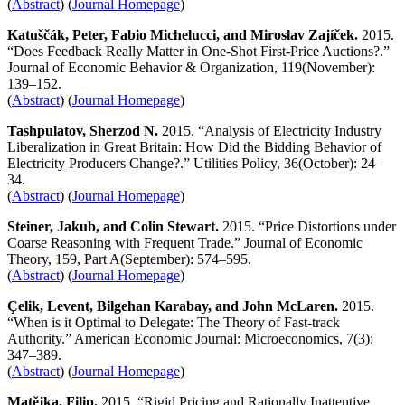
(
Abstract
) (
Journal Homepage
)
Katuščák, Peter, Fabio Michelucci, and Miroslav Zajíček.
2015.
“Does Feedback Really Matter in One-Shot First-Price Auctions?.”
Journal of Economic Behavior & Organization, 119(November):
139–152.
(
Abstract
) (
Journal Homepage
)
Tashpulatov, Sherzod N.
2015. “Analysis of Electricity Industry
Liberalization in Great Britain: How Did the Bidding Behavior of
Electricity Producers Change?.” Utilities Policy, 36(October): 24–
34.
(
Abstract
) (
Journal Homepage
)
Steiner, Jakub, and Colin Stewart.
2015. “Price Distortions under
Coarse Reasoning with Frequent Trade.” Journal of Economic
Theory, 159, Part A(September): 574–595.
(
Abstract
) (
Journal Homepage
)
Çelik, Levent
,
Bilgehan Karabay, and John McLaren
.
2015.
“When is it Optimal to Delegate: The Theory of Fast-track
Authority.” American Economic Journal: Microeconomics, 7(3):
347–389.
(
Abstract
) (
Journal Homepage
)
Matějka, Filip.
2015. “Rigid Pricing and Rationally Inattentive