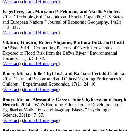
(
Abstract
) (
Journal Homepage
)
Fagerberg, Jan, Maryann P. Feldman, and
Martin
Srholec.
2014. “Technological Dynamics and Social Capability: US States
and European Nations.” Journal of Economic Geography, 14(2):
313–337.
(
Abstract
) (
Journal Homepage
)
Vikhrov, Dmytro, Robert Stojanov, Barbora Duží, and David
Juřička.
2014. “Commuting Patterns of Czech Households
Exposed to Flood Risk from the Bečva River.” Environmental
Hazards, 13(1): 58–72.
(
Abstract
) (
Journal Homepage
)
Bauer, Michal, Julie Chytilová, and Barbara Pertold-Gebicka.
2014. “Parental Background and Other-Regarding Preferences in
Children.” Experimental Economics, 17(1): 24–46.
(
Abstract
) (
Journal Homepage
)
Bauer, Michal, Alessandra Cassar, Julie Chytilová, and Joseph
Henrich.
2014. “War's Enduring Effects on the Development of
Egalitarian Motivations and In-group Biases.” Psychological
Science, 25(1): 47–57.
(
Abstract
) (
Journal Homepage
)
Kolyuzhnov, Dmitri, Anna Bogomolova, and Sergey Slobodyan.