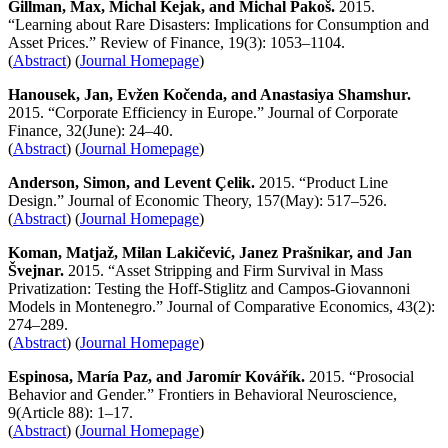
Gillman, Max, Michal Kejak, and Michal Pakoš.
2015.
“Learning about Rare Disasters: Implications for Consumption and
Asset Prices.” Review of Finance, 19(3): 1053–1104.
(
Abstract
) (
Journal Homepage
)
Hanousek, Jan, Evžen Kočenda, and Anastasiya Shamshur.
2015. “Corporate Efficiency in Europe.” Journal of Corporate
Finance, 32(June): 24–40.
(
Abstract
) (
Journal Homepage
)
Anderson, Simon, and Levent
Ç
elik.
2015. “Product Line
Design.” Journal of Economic Theory, 157(May): 517–526.
(
Abstract
) (
Journal Homepage
)
Koman, Matjaž, Milan Lakičević,
Janez Prašnikar, and Jan
Švejnar.
2015. “Asset Stripping and Firm Survival in Mass
Privatization: Testing the Hoff-Stiglitz and Campos-Giovannoni
Models in Montenegro.” Journal of Comparative Economics, 43(2):
274–289.
(
Abstract
) (
Journal Homepage
)
Espinosa, María Paz, and Jaromír Kovářík.
2015. “Prosocial
Behavior and Gender.” Frontiers in Behavioral Neuroscience,
9(Article 88): 1–17.
(
Abstract
) (
Journal Homepage
)