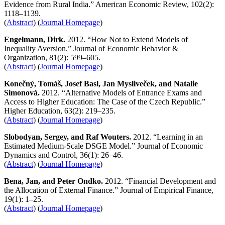
Evidence from Rural India.” American Economic Review, 102(2):
1118–1139.
(
Abstract
) (
Journal Homepage
)
Engelmann, Dirk.
2012. “How Not to Extend Models of
Inequality Aversion.” Journal of Economic Behavior &
Organization, 81(2): 599–605.
(
Abstract
) (
Journal Homepage
)
Konečný, Tomáš, Josef Basl, Jan Mysliveček, and Natalie
Simonová.
2012. “Alternative Models of Entrance Exams and
Access to Higher Education: The Case of the Czech Republic.”
Higher Education, 63(2): 219–235.
(
Abstract
) (
Journal Homepage
)
Slobodyan, Sergey, and Raf Wouters.
2012. “Learning in an
Estimated Medium-Scale DSGE Model.” Journal of Economic
Dynamics and Control, 36(1): 26–46.
(
Abstract
) (
Journal Homepage
)
Bena, Jan, and Peter Ondko.
2012. “Financial Development and
the Allocation of External Finance.” Journal of Empirical Finance,
19(1): 1–25.
(
Abstract
) (
Journal Homepage
)