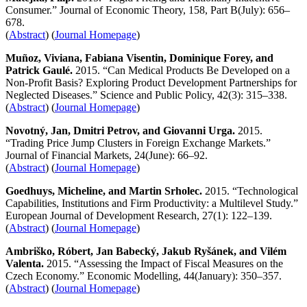
Consumer.” Journal of Economic Theory, 158, Part B(July): 656–
678.
(
Abstract
) (
Journal Homepage
)
Muñoz, Viviana, Fabiana Visentin, Dominique Forey, and
Patrick Gaulé.
2015. “Can Medical Products Be Developed on a
Non-Profit Basis? Exploring Product Development Partnerships for
Neglected Diseases.” Science and Public Policy, 42(3): 315–338.
(
Abstract
) (
Journal Homepage
)
Novotný, Jan, Dmitri Petrov, and Giovanni Urga.
2015.
“Trading Price Jump Clusters in Foreign Exchange Markets.”
Journal of Financial Markets, 24(June): 66–92.
(
Abstract
) (
Journal Homepage
)
Goedhuys, Micheline, and Martin Srholec.
2015. “Technological
Capabilities, Institutions and Firm Productivity: a Multilevel Study.”
European Journal of Development Research, 27(1): 122–139.
(
Abstract
) (
Journal Homepage
)
Ambriško, Róbert, Jan Babecký, Jakub Ryšánek, and Vilém
Valenta.
2015. “Assessing the Impact of Fiscal Measures on the
Czech Economy.” Economic Modelling, 44(January): 350–357.
(
Abstract
) (
Journal Homepage
)