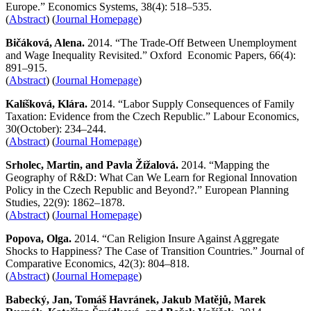
Europe.” Economics Systems, 38(4): 518–535.
(
Abstract
) (
Journal Homepage
)
Bičáková, Alena.
2014. “The Trade-Off Between Unemployment
and Wage Inequality Revisited.” Oxford Economic Papers, 66(4):
891–915.
(
Abstract
) (
Journal Homepage
)
Kalíšková, Klára.
2014. “Labor Supply Consequences of Family
Taxation: Evidence from the Czech Republic.” Labour Economics,
30(October): 234–244.
(
Abstract
) (
Journal Homepage
)
Srholec, Martin, and Pavla Žížalová.
2014. “Mapping the
Geography of R&D: What Can We Learn for Regional Innovation
Policy in the Czech Republic and Beyond?.” European Planning
Studies, 22(9): 1862–1878.
(
Abstract
) (
Journal Homepage
)
Popova, Olga.
2014. “Can Religion Insure Against Aggregate
Shocks to Happiness? The Case of Transition Countries.” Journal of
Comparative Economics, 42(3): 804–818.
(
Abstract
) (
Journal Homepage
)
Babecký, Jan, Tomáš Havránek, Jakub Matějů, Marek