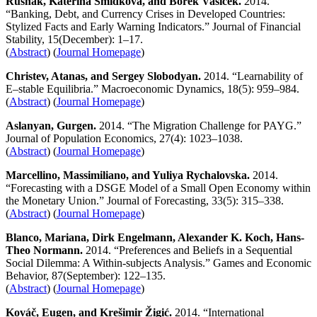
Rusnák, Kateřina Šmídková, and Bořek Vašíček.
2014.
“Banking, Debt, and Currency Crises in Developed Countries:
Stylized Facts and Early Warning Indicators.” Journal of Financial
Stability, 15(December): 1–17.
(
Abstract
) (
Journal Homepage
)
Christev, Atanas, and Sergey Slobodyan.
2014. “Learnability of
E–stable Equilibria.” Macroeconomic Dynamics, 18(5): 959–984.
(
Abstract
) (
Journal Homepage
)
Aslanyan, Gurgen.
2014. “The Migration Challenge for PAYG.”
Journal of Population Economics, 27(4): 1023–1038.
(
Abstract
) (
Journal Homepage
)
Marcellino, Massimiliano, and Yuliya Rychalovska.
2014.
“Forecasting with a DSGE Model of a Small Open Economy within
the Monetary Union.” Journal of Forecasting, 33(5): 315–338.
(
Abstract
) (
Journal Homepage
)
Blanco,
Mariana,
Dirk Engelmann, Alexander K. Koch, Hans-
Theo Normann.
2014. “Preferences and Beliefs in a Sequential
Social Dilemma: A Within-subjects Analysis.” Games and Economic
Behavior, 87(September): 122–135.
(
Abstract
) (
Journal Homepage
)
Kováč, Eugen, and Krešimir Žigić.
2014. “International