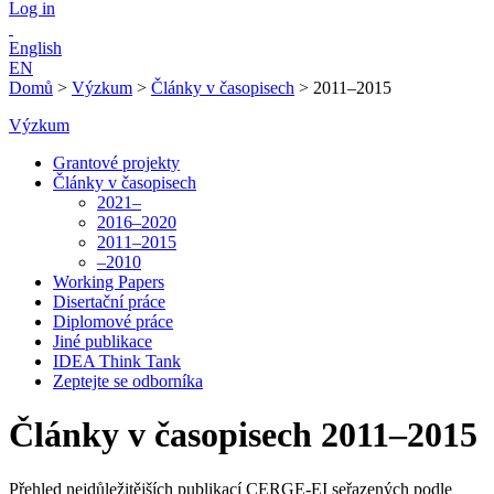
Log in
English
EN
Domů
>
Výzkum
>
Články v časopisech
>
2011–2015
Výzkum
Grantové projekty
Články v časopisech
2021–
2016–2020
2011–2015
–2010
Working Papers
Disertační práce
Diplomové práce
Jiné publikace
IDEA Think Tank
Zeptejte se odborníka
Články v časopisech 2011–2015
Přehled nejdůležitějších publikací CERGE-EI seřazených podle