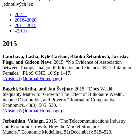
jednotlivých let:
2021–
2016–2020
2011–2015
–2010
2015
Lanchava, Lasha, Kyle Carlson, Blanka Šebánková, Jaroslav
Flegr, and Gideon Nave.
2015. “No Evidence of Association
between Toxoplasma gondii Infection and Financial Risk Taking in
Females.” PLoS ONE, 10(9): 1–17.
(
Abstract
) (
Journal Homepage
)
Bagchi, Sutirtha, and Jan Švejnar.
2015. “Does Wealth
Inequality Matter for Growth? The Effect of Billionaire Wealth,
Income Distribution, and Poverty.” Journal of Comparative
Economics, 43(3): 505–530.
(
Abstract
) (
Journal Homepage
)
Jerbashian, Vahagn.
2015. “The Telecommunications Industry
and Economic Growth: How the Market Structure
Matters.” Economic Modelling, 51(December): 515–523.