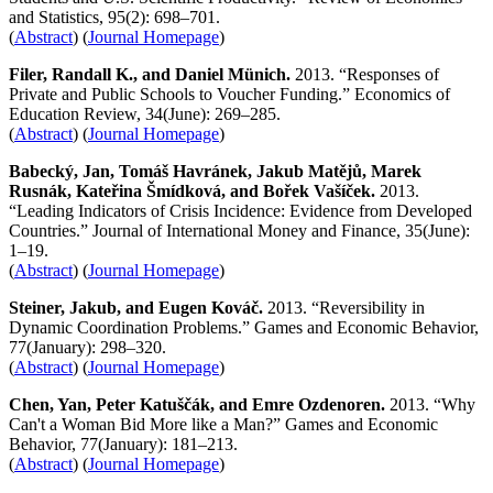
and Statistics, 95(2): 698–701.
(
Abstract
) (
Journal Homepage
)
Filer, Randall K., and Daniel Münich.
2013. “Responses of
Private and Public Schools to Voucher Funding.” Economics of
Education Review, 34(June): 269–285.
(
Abstract
) (
Journal Homepage
)
Babecký, Jan, Tomáš Havránek, Jakub Matějů, Marek
Rusnák, Kateřina Šmídková, and Bořek Vašíček.
2013.
“Leading Indicators of Crisis Incidence: Evidence from Developed
Countries.” Journal of International Money and Finance, 35(June):
1–19.
(
Abstract
) (
Journal Homepage
)
Steiner, Jakub, and Eugen Kováč.
2013. “Reversibility in
Dynamic Coordination Problems.” Games and Economic Behavior,
77(January): 298–320.
(
Abstract
) (
Journal Homepage
)
Chen, Yan, Peter Katuščák, and Emre Ozdenoren.
2013. “Why
Can't a Woman Bid More like a Man?” Games and Economic
Behavior, 77(January): 181–213.
(
Abstract
) (
Journal Homepage
)