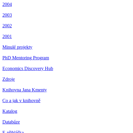
2004
2003
2002
2001
Minulé projekty
PhD Mentoring Program
Economics Discovery Hub
Zdroje
Knihovna Jana Kmenty
Co a jak v knihovně
Katalog
Databáze
E-přihláška