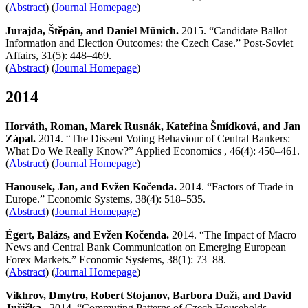
(
Abstract
) (
Journal Homepage
)
Jurajda, Štěpán, and Daniel Münich.
2015. “Candidate Ballot
Information and Election Outcomes: the Czech Case.” Post-Soviet
Affairs, 31(5): 448–469.
(
Abstract
) (
Journal Homepage
)
2014
Horváth, Roman, Marek Rusnák, Kateřina Šmídková, and Jan
Zápal.
2014. “The Dissent Voting Behaviour of Central Bankers:
What Do We Really Know?” Applied Economics , 46(4): 450–461.
(
Abstract
) (
Journal Homepage
)
Hanousek, Jan, and Evžen Kočenda.
2014. “Factors of Trade in
Europe.” Economic Systems, 38(4): 518–535.
(
Abstract
) (
Journal Homepage
)
Égert, Balázs, and Evžen Kočenda.
2014. “The Impact of Macro
News and Central Bank Communication on Emerging European
Forex Markets.” Economic Systems, 38(1): 73–88.
(
Abstract
) (
Journal Homepage
)
Vikhrov, Dmytro, Robert Stojanov,
Barbora
Duží,
and David
Juřička
.
2014. “Commuting Patterns of Czech Households