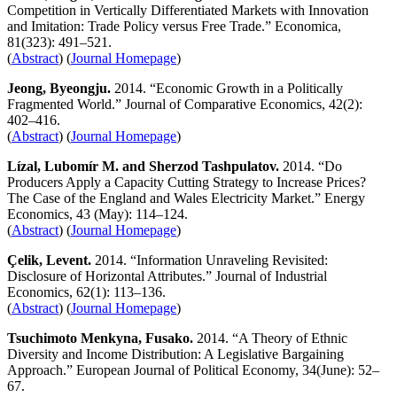
Competition in Vertically Differentiated Markets with Innovation
and Imitation: Trade Policy versus Free Trade.” Economica,
81(323): 491–521.
(
Abstract
) (
Journal Homepage
)
Jeong, Byeongju.
2014. “Economic Growth in a Politically
Fragmented World.” Journal of Comparative Economics, 42(2):
402–416.
(
Abstract
) (
Journal Homepage
)
Lízal,
Lubomír M.
and
Sherzod
Tashpulatov.
2014. “Do
Producers Apply a Capacity Cutting Strategy to Increase Prices?
The Case of the England and Wales Electricity Market.” Energy
Economics, 43 (May): 114–124.
(
Abstract
) (
Journal Homepage
)
Çelik, Levent.
2014. “Information Unraveling Revisited:
Disclosure of Horizontal Attributes.” Journal of Industrial
Economics, 62(1):
113–136.
(
Abstract
) (
Journal Homepage
)
Tsuchimoto Menkyna, Fusako.
2014. “A Theory of Ethnic
Diversity and Income Distribution: A Legislative Bargaining
Approach.” European Journal of Political Economy, 34(June): 52–
67.