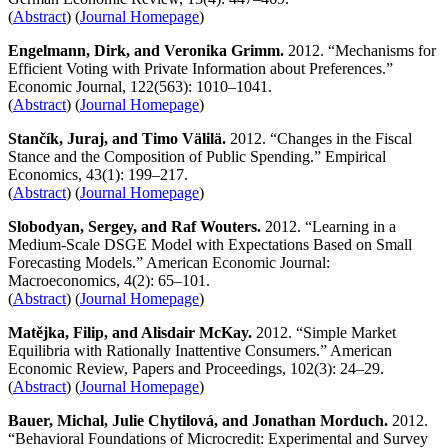
(
Abstract
) (
Journal Homepage
)
Engelmann, Dirk, and Veronika Grimm.
2012. “Mechanisms for
Efficient Voting with Private Information about Preferences.”
Economic Journal, 122(563): 1010–1041.
(
Abstract
) (
Journal Homepage
)
Stančík, Juraj, and Timo Välilä.
2012. “Changes in the Fiscal
Stance and the Composition of Public Spending.” Empirical
Economics, 43(1): 199–217.
(
Abstract
) (
Journal Homepage
)
Slobodyan, Sergey, and Raf Wouters.
2012. “Learning in a
Medium-Scale DSGE Model with Expectations Based on Small
Forecasting Models.” American Economic Journal:
Macroeconomics, 4(2): 65–101.
(
Abstract
) (
Journal Homepage
)
Matějka, Filip, and Alisdair McKay.
2012. “Simple Market
Equilibria with Rationally Inattentive Consumers.” American
Economic Review, Papers and Proceedings, 102(3): 24–29.
(
Abstract
) (
Journal Homepage
)
Bauer, Michal, Julie Chytilová, and Jonathan Morduch.
2012.
“Behavioral Foundations of Microcredit: Experimental and Survey