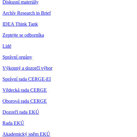
Diskusní materiály
Archív Research in Brief
IDEA Think Tank
Zeptejte se odborníka
Lidé
Správní orgány
Výkonný a dozorčí výbor
Správní rada CERGE-EI
Vědecká rada CERGE
Oborová rada CERGE
Dozorčí rada EKÚ
Rada EKÚ
Akademický sněm EKÚ