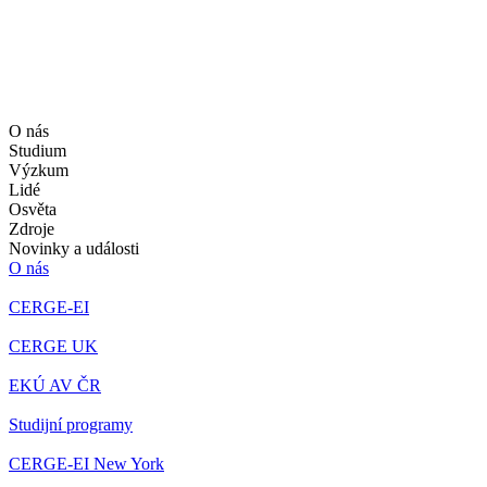
O nás
Studium
Výzkum
Lidé
Osvěta
Zdroje
Novinky a události
O nás
CERGE-EI
CERGE UK
EKÚ AV ČR
Studijní programy
CERGE-EI New York