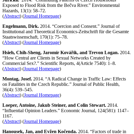
Exposed to Flood Risk from the Bečva River.” Environmental
Hazards, 13(1): 58–72.
(
Abstract
) (
Journal Homepage
)
Engelmann, Dirk.
2014. “Coercion and Consent.” Journal of
Institutional and Theoretical Economics-Zeitschrift für die Gesamte
Staatswissenschaft, 170(1): 75–78.
(
Abstract
) (
Journal Homepage
)
Hsieh, Chih-Sheng, Jaromír Kovářík, and Trevon Logan.
2014.
“How Central are Clients in Sexual Networks Created by
Commercial Sex?.” Scientific Reports, 4(Article 7540):
1–
8.
(
Abstract
) (
Journal Homepage
)
Montag, Josef.
2014. “A Radical Change in Traffic Law: Effects
on Fatalities in the Czech Republic.” Journal of Public Health,
36(4): 539–545.
(
Abstract
) (
Journal Homepage
)
Loeper
, Antoine,
Jakub
Steiner,
and Colin Stewart.
2014.
“Influential Opinion Leaders.” Economic Journal, 124(581):
1147–
1167.
(
Abstract
) (
Journal Homepage
)
Hanousek, Jan, and Evžen Kočenda.
2014. “Factors of trade in