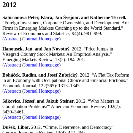
2012
Sabirianova Peter, Klara, Jan Švejnar, and Katherine Terrell.
“Foreign Investment, Corporate Ownership, and Development: Are
Firms in Emerging Markets Catching up to the World Standard.”
Review of Economics and Statistics, 94(4): 981–999.
(
Abstract
) (
Journal Homepage
)
Hanousek, Jan, and Jan Novotný.
2012. “Price Jumps in
Visegrad-Country Stock Markets: An Empirical Analysis.”
Emerging Markets Review, 13(2): 184–201.
(
Abstract
) (
Journal Homepage
)
Boháček, Radim, and Josef Zubrický.
2012. “A Flat Tax Reform
in an Economy with Occupational Choice and Financial Frictions.”
Economic Journal, 122(565): 1313–1345.
(
Abstract
) (
Journal Homepage
)
Sákovics, József, and Jakub Steiner.
2012. “Who Matters in
Coordination Problems?” American Economic Review, 102(7):
3439–3461.
(
Abstract
) (
Journal Homepage
)
Dušek, Libor.
2012. “Crime, Deterrence, and Democracy.”
German Economic Review, 13(4): 447–469.