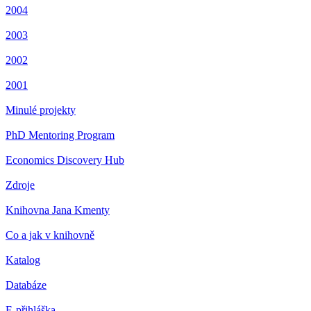
2004
2003
2002
2001
Minulé projekty
PhD Mentoring Program
Economics Discovery Hub
Zdroje
Knihovna Jana Kmenty
Co a jak v knihovně
Katalog
Databáze
E-přihláška