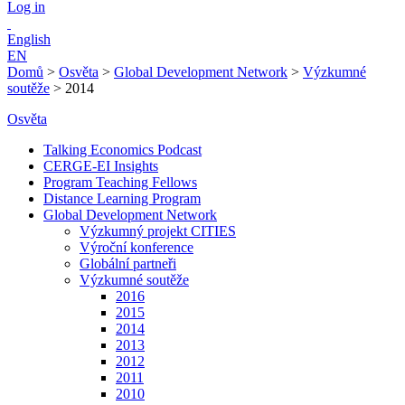
Log in
English
EN
Domů
>
Osvěta
>
Global Development Network
>
Výzkumné
soutěže
>
2014
Osvěta
Talking Economics Podcast
CERGE-EI Insights
Program Teaching Fellows
Distance Learning Program
Global Development Network
Výzkumný projekt CITIES
Výroční konference
Globální partneři
Výzkumné soutěže
2016
2015
2014
2013
2012
2011
2010