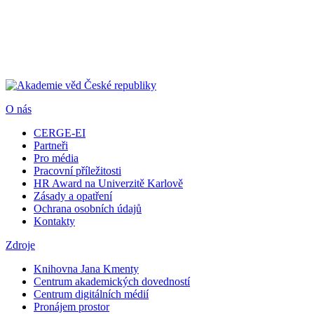
O nás
CERGE-EI
Partneři
Pro média
Pracovní příležitosti
HR Award na Univerzitě Karlově
Zásady a opatření
Ochrana osobních údajů
Kontakty
Zdroje
Knihovna Jana Kmenty
Centrum akademických dovedností
Centrum digitálních médií
Pronájem prostor