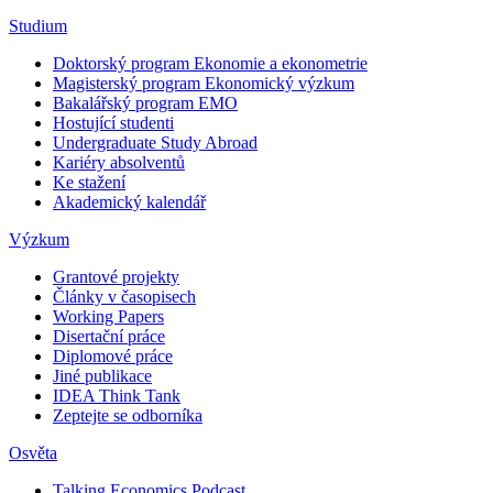
Studium
Doktorský program Ekonomie a ekonometrie
Magisterský program Ekonomický výzkum
Bakalářský program EMO
Hostující studenti
Undergraduate Study Abroad
Kariéry absolventů
Ke stažení
Akademický kalendář
Výzkum
Grantové projekty
Články v časopisech
Working Papers
Disertační práce
Diplomové práce
Jiné publikace
IDEA Think Tank
Zeptejte se odborníka
Osvěta
Talking Economics Podcast