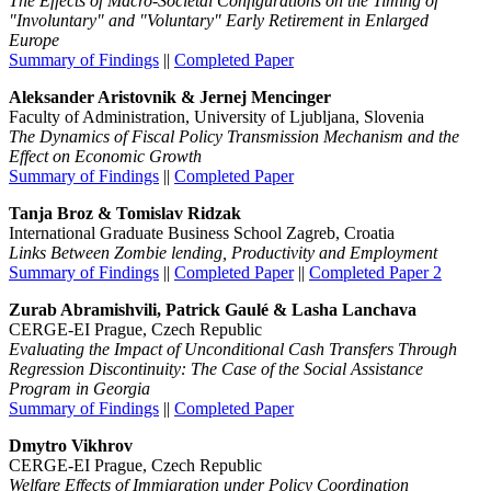
The Effects of Macro-Societal Configurations on the Timing of
"Involuntary" and "Voluntary" Early Retirement in Enlarged
Europe
Summary of Findings
||
Completed Paper
Aleksander Aristovnik &
Jernej Mencinger
Faculty of Administration, University of Ljubljana, Slovenia
The Dynamics of Fiscal Policy Transmission Mechanism and the
Effect on Economic Growth
Summary of Findings
||
Completed Paper
Tanja Broz & Tomislav Ridzak
International Graduate Business School Zagreb, Croatia
Links Between Zombie lending, Productivity and Employment
Summary of Findings
||
Completed Paper
||
Completed Paper 2
Zurab Abramishvili, Patrick Gaulé & Lasha Lanchava
CERGE-EI Prague, Czech Republic
Evaluating the Impact of Unconditional Cash Transfers Through
Regression Discontinuity: The Case of the Social Assistance
Program in Georgia
Summary of Findings
||
Completed Paper
Dmytro Vikhrov
CERGE-EI Prague, Czech Republic
Welfare Effects of Immigration under Policy Coordination