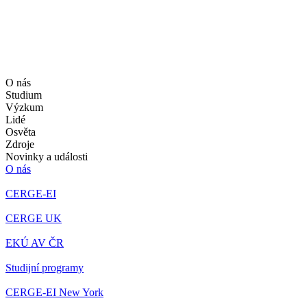
O nás
Studium
Výzkum
Lidé
Osvěta
Zdroje
Novinky a události
O nás
CERGE-EI
CERGE UK
EKÚ AV ČR
Studijní programy
CERGE-EI New York