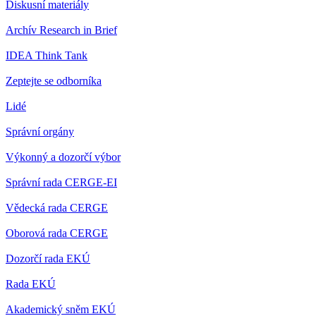
Diskusní materiály
Archív Research in Brief
IDEA Think Tank
Zeptejte se odborníka
Lidé
Správní orgány
Výkonný a dozorčí výbor
Správní rada CERGE-EI
Vědecká rada CERGE
Oborová rada CERGE
Dozorčí rada EKÚ
Rada EKÚ
Akademický sněm EKÚ