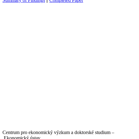
Summary of Findings
||
Completed Paper
Centrum pro ekonomický výzkum a doktorské studium –
Ekonomický ústav