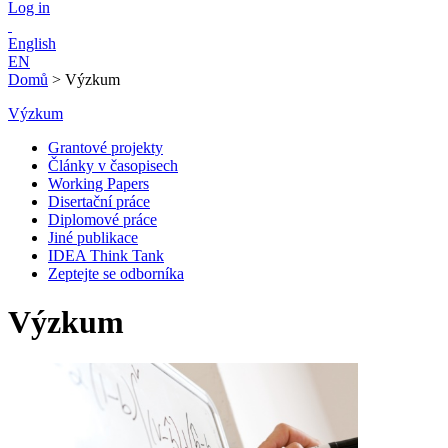
Log in
English
EN
Domů
>
Výzkum
Výzkum
Grantové projekty
Články v časopisech
Working Papers
Disertační práce
Diplomové práce
Jiné publikace
IDEA Think Tank
Zeptejte se odborníka
Výzkum