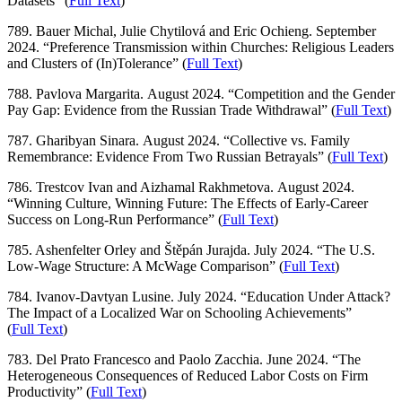
Datasets” (
Full Text
)
789. Bauer Michal, Julie Chytilová and Eric Ochieng. September
2024. “Preference Transmission within Churches: Religious Leaders
and Clusters of (In)Tolerance” (
Full Text
)
788. Pavlova Margarita. August 2024. “Competition and the Gender
Pay Gap: Evidence from the Russian Trade Withdrawal” (
Full Text
)
787. Gharibyan Sinara. August 2024. “Collective vs. Family
Remembrance: Evidence From Two Russian Betrayals” (
Full Text
)
786. Trestcov Ivan and Aizhamal Rakhmetova. August 2024.
“Winning Culture, Winning Future: The Effects of Early-Career
Success on Long-Run Performance” (
Full Text
)
785. Ashenfelter Orley and Štěpán Jurajda. July 2024. “The U.S.
Low-Wage Structure: A McWage Comparison” (
Full Text
)
784. Ivanov-Davtyan Lusine. July 2024. “Education Under Attack?
The Impact of a Localized War on Schooling Achievements”
(
Full Text
)
783. Del Prato Francesco and Paolo Zacchia. June 2024. “The
Heterogeneous Consequences of Reduced Labor Costs on Firm
Productivity” (
Full Text
)