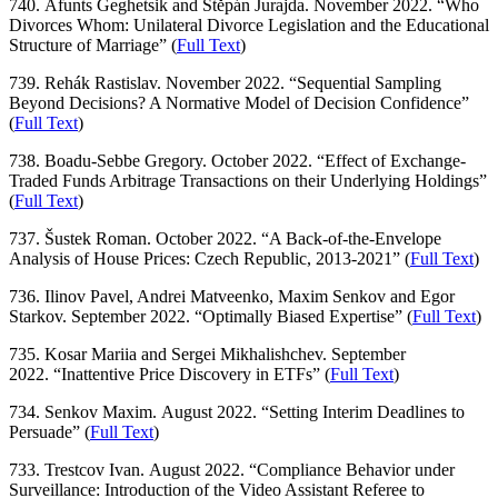
740. Afunts Geghetsik and Štěpán Jurajda. November 2022. “Who
Divorces Whom: Unilateral Divorce Legislation and the Educational
Structure of Marriage” (
Full Text
)
739. Rehák Rastislav. November 2022. “Sequential Sampling
Beyond Decisions? A Normative Model of Decision Confidence”
(
Full Text
)
738. Boadu-Sebbe Gregory. October 2022. “Effect of Exchange-
Traded Funds Arbitrage Transactions on their Underlying Holdings”
(
Full Text
)
737. Šustek Roman. October 2022. “A Back-of-the-Envelope
Analysis of House Prices: Czech Republic, 2013-2021” (
Full Text
)
736. Ilinov Pavel, Andrei Matveenko, Maxim Senkov and Egor
Starkov. September 2022. “Optimally Biased Expertise” (
Full Text
)
735. Kosar Mariia and Sergei Mikhalishchev. September
2022. “Inattentive Price Discovery in ETFs” (
Full Text
)
734. Senkov Maxim. August 2022. “Setting Interim Deadlines to
Persuade” (
Full Text
)
733. Trestcov Ivan. August 2022. “Compliance Behavior under
Surveillance: Introduction of the Video Assistant Referee to