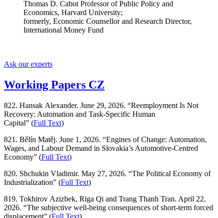
Thomas D. Cabot Professor of Public Policy and
Economics, Harvard University;
formerly, Economic Counsellor and Research Director,
International Money Fund
Ask our experts
Working Papers CZ
822. Hansak Alexander. June 29, 2026. “Reemployment Is Not
Recovery: Automation and Task-Specific Human
Capital” (
Full Text
)
821. Bělín Matěj. June 1, 2026. “Engines of Change: Automation,
Wages, and Labour Demand in Slovakia’s Automotive-Centred
Economy” (
Full Text
)
820. Shchukin Vladimir. May 27, 2026. “The Political Economy of
Industrialization” (
Full Text
)
819. Tokhirov Azizbek, Riga Qi and Trang Thanh Tran. April 22,
2026. “The subjective well-being consequences of short-term forced
displacement” (
Full Text
)