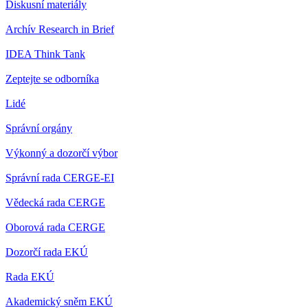
Diskusní materiály
Archív Research in Brief
IDEA Think Tank
Zeptejte se odborníka
Lidé
Správní orgány
Výkonný a dozorčí výbor
Správní rada CERGE-EI
Vědecká rada CERGE
Oborová rada CERGE
Dozorčí rada EKÚ
Rada EKÚ
Akademický sněm EKÚ