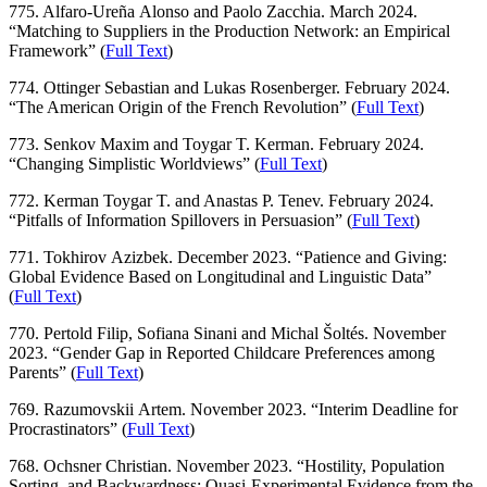
775. Alfaro-Ureña Alonso and Paolo Zacchia. March 2024.
“Matching to Suppliers in the Production Network: an Empirical
Framework” (
Full Text
)
774. Ottinger Sebastian and Lukas Rosenberger. February 2024.
“The American Origin of the French Revolution” (
Full Text
)
773. Senkov Maxim and Toygar T. Kerman. February 2024.
“Changing Simplistic Worldviews” (
Full Text
)
772. Kerman Toygar T. and Anastas P. Tenev. February 2024.
“Pitfalls of Information Spillovers in Persuasion” (
Full Text
)
771. Tokhirov Azizbek. December 2023. “Patience and Giving:
Global Evidence Based on Longitudinal and Linguistic Data”
(
Full Text
)
770. Pertold Filip, Sofiana Sinani and Michal Šoltés. November
2023. “Gender Gap in Reported Childcare Preferences among
Parents” (
Full Text
)
769. Razumovskii Artem. November 2023. “Interim Deadline for
Procrastinators” (
Full Text
)
768. Ochsner Christian. November 2023. “Hostility, Population
Sorting, and Backwardness: Quasi-Experimental Evidence from the