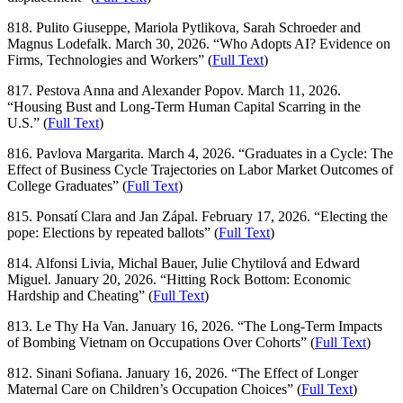
818. Pulito Giuseppe, Mariola Pytlikova, Sarah Schroeder and
Magnus Lodefalk. March 30, 2026. “Who Adopts AI? Evidence on
Firms, Technologies and Workers” (
Full Text
)
817. Pestova Anna and Alexander Popov. March 11, 2026.
“Housing Bust and Long-Term Human Capital Scarring in the
U.S.” (
Full Text
)
816. Pavlova Margarita. March 4, 2026. “Graduates in a Cycle: The
Effect of Business Cycle Trajectories on Labor Market Outcomes of
College Graduates” (
Full Text
)
815. Ponsatí Clara and Jan Zápal. February 17, 2026. “Electing the
pope: Elections by repeated ballots” (
Full Text
)
814. Alfonsi Livia, Michal Bauer, Julie Chytilová and Edward
Miguel. January 20, 2026. “Hitting Rock Bottom: Economic
Hardship and Cheating” (
Full Text
)
813. Le Thy Ha Van. January 16, 2026. “The Long-Term Impacts
of Bombing Vietnam on Occupations Over Cohorts” (
Full Text
)
812. Sinani Sofiana. January 16, 2026. “The Effect of Longer
Maternal Care on Children’s Occupation Choices” (
Full Text
)