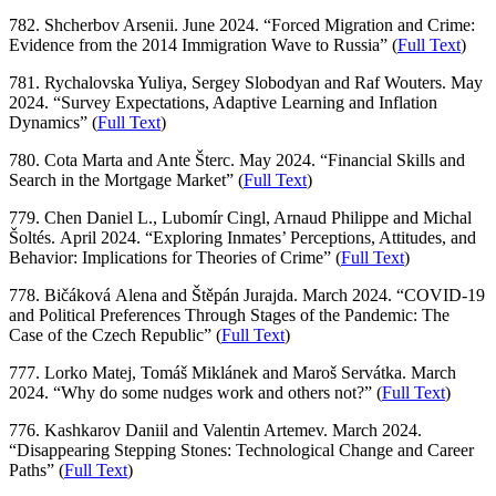
782. Shcherbov Arsenii. June 2024. “Forced Migration and Crime:
Evidence from the 2014 Immigration Wave to Russia” (
Full Text
)
781. Rychalovska Yuliya, Sergey Slobodyan and Raf Wouters. May
2024. “Survey Expectations, Adaptive Learning and Inflation
Dynamics” (
Full Text
)
780. Cota Marta and Ante Šterc. May 2024. “Financial Skills and
Search in the Mortgage Market” (
Full Text
)
779. Chen Daniel L., Lubomír Cingl, Arnaud Philippe and Michal
Šoltés. April 2024. “Exploring Inmates’ Perceptions, Attitudes, and
Behavior: Implications for Theories of Crime” (
Full Text
)
778. Bičáková Alena and Štěpán Jurajda. March 2024. “COVID-19
and Political Preferences Through Stages of the Pandemic: The
Case of the Czech Republic” (
Full Text
)
777. Lorko Matej, Tomáš Miklánek and Maroš Servátka. March
2024. “Why do some nudges work and others not?” (
Full Text
)
776. Kashkarov Daniil and Valentin Artemev. March 2024.
“Disappearing Stepping Stones: Technological Change and Career
Paths” (
Full Text
)