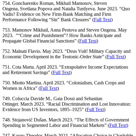
754. Goncharenko Roman, Mikhail Mamonov, Steven
Ongena, Svetlana Popova and Natalia Turdyeva. June 2023. “Quo
Vadis? Evidence on New Firm-Bank Matching and Firm
Performance Following “Sin” Bank Closures” (
Full Text
)
753. Mamonov Mikhail, Anna Pestova and Steven Ongena. May
2023. ““Crime and Punishment”? How Banks Anticipate and
Propagate Global Financial Sanctions” (
Full Text
)
752. Malnati Flavio. May 2023. “Deus Vult! Military Capacity and
Economic Development in the Teutonic-Order State” (
Full Text
)
751. Cota Marta. April 2023. “Extrapolative Income Expectations
and Retirement Savings” (
Full Text
)
750. Miotto Martina. April 2023. “Colonialism, Cash Crops and
Women in Africa” (
Full Text
)
749. Coluccia Davide M., Gaia Dossi and Sebastian
Ottinger. March 2023. “Racial Discrimination and Lost Innovation:
Evidence from US Inventors, 1895–1925” (
Full Text
)
748. Stojanović Dušan. March 2023. “The Effects of Government
Spending in Segmented Labor and Financial Markets” (
Full Text
)
747. Kouro Theodor. March 2023. “Allocation Choice in Charitable