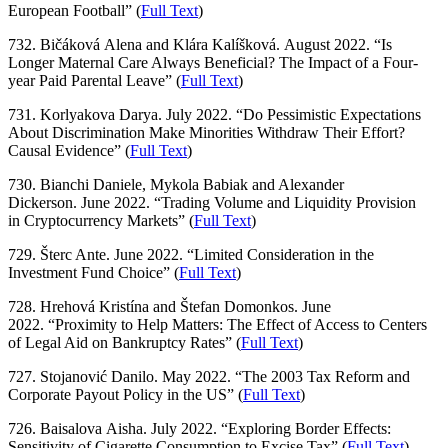
European Football” (
Full Text
)
732. Bičáková Alena and Klára Kalíšková. August 2022. “Is
Longer Maternal Care Always Beneficial? The Impact of a Four-
year Paid Parental Leave” (
Full Text
)
731. Korlyakova Darya. July 2022. “Do Pessimistic Expectations
About Discrimination Make Minorities Withdraw Their Effort?
Causal Evidence” (
Full Text
)
730. Bianchi Daniele, Mykola Babiak and Alexander
Dickerson. June 2022. “Trading Volume and Liquidity Provision
in Cryptocurrency Markets” (
Full Text
)
729. Šterc Ante. June 2022. “Limited Consideration in the
Investment Fund Choice” (
Full Text
)
728. Hrehová Kristína and Štefan Domonkos. June
2022. “Proximity to Help Matters: The Effect of Access to Centers
of Legal Aid on Bankruptcy Rates” (
Full Text
)
727. Stojanović Danilo. May 2022. “The 2003 Tax Reform and
Corporate Payout Policy in the US” (
Full Text
)
726. Baisalova Aisha. July 2022. “Exploring Border Effects:
Sensitivity of Cigarette Consumption to Excise Tax” (
Full Text
)