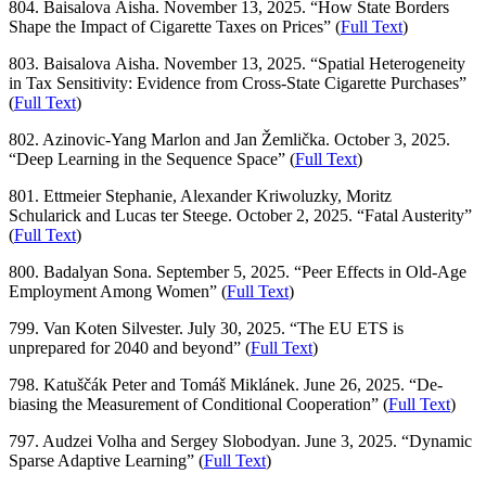
804. Baisalova Aisha. November 13, 2025. “How State Borders
Shape the Impact of Cigarette Taxes on Prices” (
Full Text
)
803. Baisalova Aisha. November 13, 2025. “Spatial Heterogeneity
in Tax Sensitivity: Evidence from Cross-State Cigarette Purchases”
(
Full Text
)
802. Azinovic-Yang Marlon and Jan Žemlička. October 3, 2025.
“Deep Learning in the Sequence Space” (
Full Text
)
801. Ettmeier Stephanie, Alexander Kriwoluzky, Moritz
Schularick and Lucas ter Steege. October 2, 2025. “Fatal Austerity”
(
Full Text
)
800. Badalyan Sona. September 5, 2025. “Peer Effects in Old-Age
Employment Among Women” (
Full Text
)
799. Van Koten Silvester. July 30, 2025. “The EU ETS is
unprepared for 2040 and beyond” (
Full Text
)
798. Katuščák Peter and Tomáš Miklánek. June 26, 2025. “De-
biasing the Measurement of Conditional Cooperation” (
Full Text
)
797. Audzei Volha and Sergey Slobodyan. June 3, 2025. “Dynamic
Sparse Adaptive Learning” (
Full Text
)