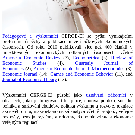
Pedagogové a výzkumníci
CERGE-EI se pyšní vynikajícími
profesními úspěchy a publikacemi ve špičkových ekonomických
časopisech.
Od roku 2010 publikovali více než 400 článků v
impaktovaných ekonomických odborných časopisech, včetně
American Economic Review
(7),
Econometrica
(3),
Review of
Economic Studies
(4),
Quarterly Journal of
Economics
(2),
American Economic Journal: Macroeconomics
(3),
Economic Journal
(14),
Games and Economic Behavior
(11), and
Journal of Economic Theory
(13).
Výzkumníci CERGE-EI působí jako
uznávaní odborníci
v
oblastech, jako je fungování trhu práce, daňová politika, sociální
politika a snižování chudoby, politika výzkumu a rozvoje, regulace
akciového trhu, makroekonomická analýza včetně prognóz, veřejné
rozpočty, penzijní systémy a reformy, ekonomie zdraví a ekonomie
veřejných regulací.