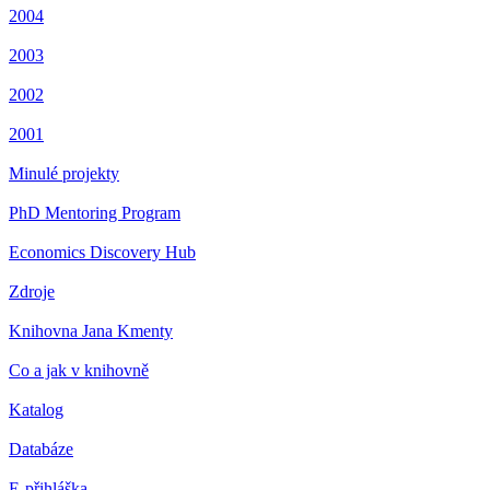
2004
2003
2002
2001
Minulé projekty
PhD Mentoring Program
Economics Discovery Hub
Zdroje
Knihovna Jana Kmenty
Co a jak v knihovně
Katalog
Databáze
E-přihláška