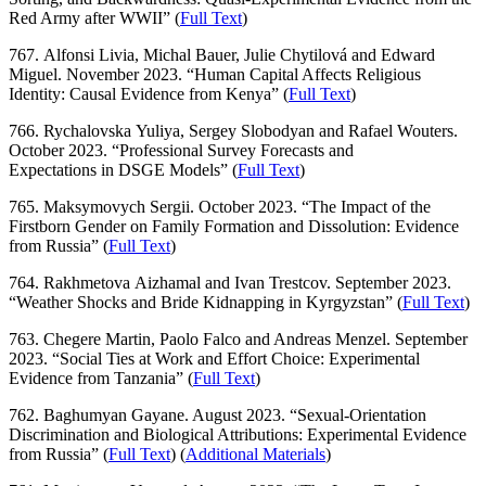
Red Army after WWII” (
Full Text
)
767. Alfonsi Livia, Michal Bauer, Julie Chytilová and Edward
Miguel. November 2023. “Human Capital Affects Religious
Identity: Causal Evidence from Kenya” (
Full Text
)
766. Rychalovska Yuliya, Sergey Slobodyan and Rafael Wouters.
October 2023. “Professional Survey Forecasts and
Expectations in DSGE Models” (
Full Text
)
765. Maksymovych Sergii. October 2023. “The Impact of the
Firstborn Gender on Family Formation and Dissolution: Evidence
from Russia” (
Full Text
)
764. Rakhmetova Aizhamal and Ivan Trestcov. September 2023.
“Weather Shocks and Bride Kidnapping in Kyrgyzstan” (
Full Text
)
763. Chegere Martin, Paolo Falco and Andreas Menzel. September
2023. “Social Ties at Work and Effort Choice: Experimental
Evidence from Tanzania” (
Full Text
)
762. Baghumyan Gayane. August 2023. “Sexual-Orientation
Discrimination and Biological Attributions: Experimental Evidence
from Russia” (
Full Text
) (
Additional Materials
)