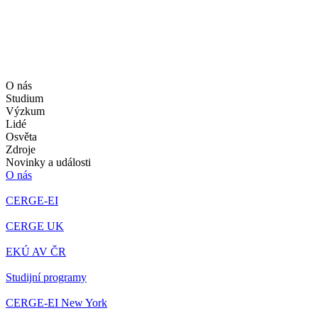
O nás
Studium
Výzkum
Lidé
Osvěta
Zdroje
Novinky a události
O nás
CERGE-EI
CERGE UK
EKÚ AV ČR
Studijní programy
CERGE-EI New York