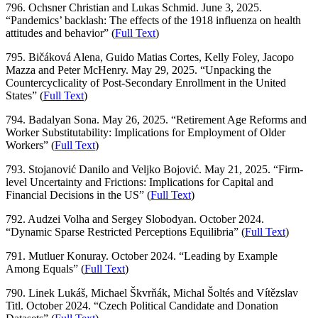
796. Ochsner Christian and Lukas Schmid. June 3, 2025.
“Pandemics’ backlash: The effects of the 1918 influenza on health
attitudes and behavior” (
Full Text
)
795. Bičáková Alena, Guido Matias Cortes, Kelly Foley, Jacopo
Mazza and Peter McHenry. May 29, 2025. “Unpacking the
Countercyclicality of Post-Secondary Enrollment in the United
States” (
Full Text
)
794. Badalyan Sona. May 26, 2025. “Retirement Age Reforms and
Worker Substitutability: Implications for Employment of Older
Workers” (
Full Text
)
793. Stojanović Danilo and Veljko Bojović. May 21, 2025. “Firm-
level Uncertainty and Frictions: Implications for Capital and
Financial Decisions in the US” (
Full Text
)
792. Audzei Volha and Sergey Slobodyan. October 2024.
“Dynamic Sparse Restricted Perceptions Equilibria” (
Full Text
)
791. Mutluer Konuray. October 2024. “Leading by Example
Among Equals” (
Full Text
)
790. Linek Lukáš, Michael Škvrňák, Michal Šoltés and Vítězslav
Titl. October 2024. “Czech Political Candidate and Donation