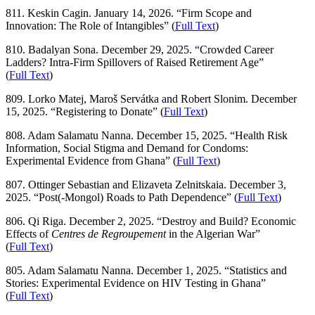
811. Keskin Cagin. January 14, 2026. “Firm Scope and
Innovation: The Role of Intangibles” (
Full Text
)
810. Badalyan Sona. December 29, 2025. “Crowded Career
Ladders? Intra-Firm Spillovers of Raised Retirement Age”
(
Full Text
)
809. Lorko Matej, Maroš Servátka and Robert Slonim. December
15, 2025. “Registering to Donate” (
Full Text
)
808. Adam Salamatu Nanna. December 15, 2025. “Health Risk
Information, Social Stigma and Demand for Condoms:
Experimental Evidence from Ghana” (
Full Text
)
807. Ottinger Sebastian and Elizaveta Zelnitskaia. December 3,
2025. “Post(-Mongol) Roads to Path Dependence” (
Full Text
)
806. Qi Riga. December 2, 2025. “Destroy and Build? Economic
Effects of
Centres de Regroupement
in the Algerian War”
(
Full Text
)
805. Adam Salamatu Nanna. December 1, 2025. “Statistics and
Stories: Experimental Evidence on HIV Testing in Ghana”
(
Full Text
)