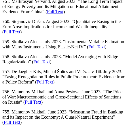
761. Martirosyan Yervand. August 2023. “The Long-Term Impact
of Energy Poverty and Its Mitigation on Educational Attainment:
Evidence From China
” (
Full Text
)
760. Stojanovic Dušan. August 2023. “Quantitative Easing in the
Euro Area: Implications for Income and Wealth Inequality”
(
Full Text
)
759. Skolkova Alena. July 2023. “Instrumental Variable Estimation
with Many Instruments Using Elastic-Net IV” (
Full Text
)
758. Skolkova Alena. July 2023. “Model Averaging with Ridge
Regularization” (
Full Text
)
757. De Jaegher Kris, Michal Šoltés and Vítězslav Titl. July 2023.
“Easing Renegotiation Rules in Public Procurement: Evidence from
a Policy Reform” (
Full Text
)
756. Mamonov Mikhail and Anna Pestova. June 2023. “The Price
of War: Macroeconomic and Cross-Sectional Effects of Sanctions
on Russia” (
Full Text
)
755. Mamonov Mikhail. June 2023. “Measuring Fraud in Banking
and its Impact on the Economy: A Quasi-Natural Experiment”
(
Full Text
)