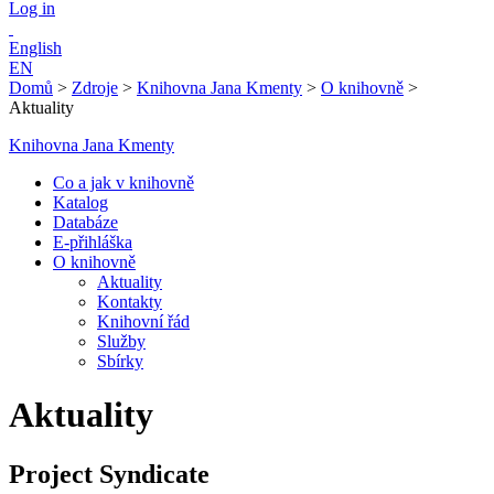
Log in
English
EN
Domů
>
Zdroje
>
Knihovna Jana Kmenty
>
O knihovně
>
Aktuality
Knihovna Jana Kmenty
Co a jak v knihovně
Katalog
Databáze
E-přihláška
O knihovně
Aktuality
Kontakty
Knihovní řád
Služby
Sbírky
Aktuality
Project Syndicate