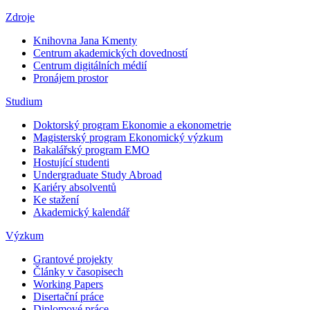
Zdroje
Knihovna Jana Kmenty
Centrum akademických dovedností
Centrum digitálních médií
Pronájem prostor
Studium
Doktorský program Ekonomie a ekonometrie
Magisterský program Ekonomický výzkum
Bakalářský program EMO
Hostující studenti
Undergraduate Study Abroad
Kariéry absolventů
Ke stažení
Akademický kalendář
Výzkum
Grantové projekty
Články v časopisech
Working Papers
Disertační práce
Diplomové práce