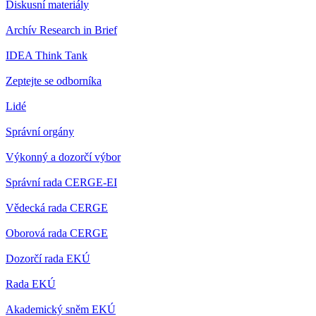
Diskusní materiály
Archív Research in Brief
IDEA Think Tank
Zeptejte se odborníka
Lidé
Správní orgány
Výkonný a dozorčí výbor
Správní rada CERGE-EI
Vědecká rada CERGE
Oborová rada CERGE
Dozorčí rada EKÚ
Rada EKÚ
Akademický sněm EKÚ