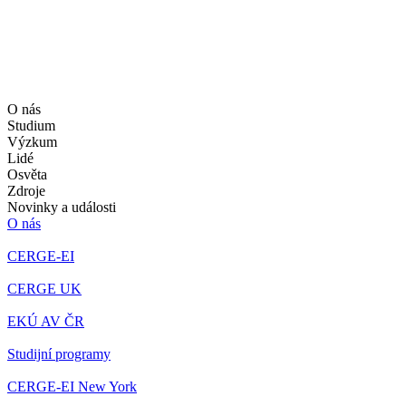
O nás
Studium
Výzkum
Lidé
Osvěta
Zdroje
Novinky a události
O nás
CERGE-EI
CERGE UK
EKÚ AV ČR
Studijní programy
CERGE-EI New York