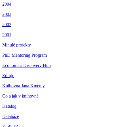
2004
2003
2002
2001
Minulé projekty
PhD Mentoring Program
Economics Discovery Hub
Zdroje
Knihovna Jana Kmenty
Co a jak v knihovně
Katalog
Databáze
E-přihláška