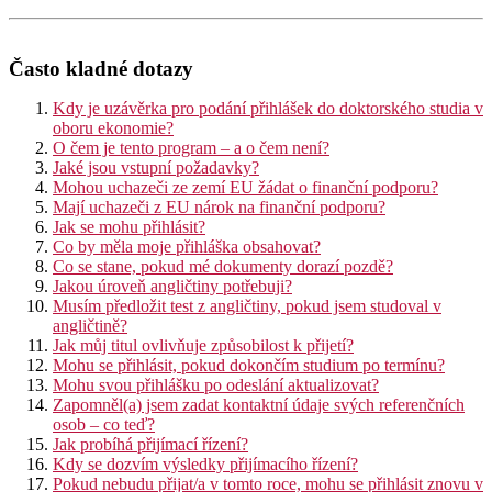
Často kladné dotazy
Kdy je uzávěrka pro podání přihlášek do doktorského studia v
oboru ekonomie?
O čem je tento program – a o čem není?
Jaké jsou vstupní požadavky?
Mohou uchazeči ze zemí EU žádat o finanční podporu?
Mají uchazeči z EU nárok na finanční podporu?
Jak se mohu přihlásit?
Co by měla moje přihláška obsahovat?
Co se stane, pokud mé dokumenty dorazí pozdě?
Jakou úroveň angličtiny potřebuji?
Musím předložit test z angličtiny, pokud jsem studoval v
angličtině?
Jak můj titul ovlivňuje způsobilost k přijetí?
Mohu se přihlásit, pokud dokončím studium po termínu?
Mohu svou přihlášku po odeslání aktualizovat?
Zapomněl(a) jsem zadat kontaktní údaje svých referenčních
osob – co teď?
Jak probíhá přijímací řízení?
Kdy se dozvím výsledky přijímacího řízení?
Pokud nebudu přijat/a v tomto roce, mohu se přihlásit znovu v