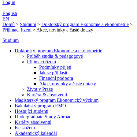
Log in
English
EN
Domů
>
Studium
>
Doktorský program Ekonomie a ekonometrie
>
Přijímací řízení
>
Akce, novinky a časté dotazy
Studium
Doktorský program Ekonomie a ekonometrie
Průběh studia & pedagogové
Přijímací řízení
Podmínky přijetí
Jak se přihlásit
Finanční podpora
Akce, novinky a časté dotazy
Život v Praze
Kariéra & absolventi
Magisterský program Ekonomický výzkum
Bakalářský program EMO
Hostující studenti
Undergraduate Study Abroad
Kariéry absolventů
Ke stažení
Akademický kalendář