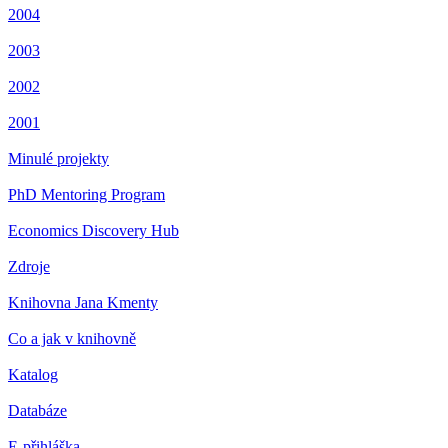
2004
2003
2002
2001
Minulé projekty
PhD Mentoring Program
Economics Discovery Hub
Zdroje
Knihovna Jana Kmenty
Co a jak v knihovně
Katalog
Databáze
E-přihláška