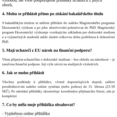
výhodou, ale vřele podporujeme přihlášky uchazečů z jiných
oborů,
4.
Mohu se přihlásit přímo po získání bakalářského titulu
S bakalářským titulem se můžete přihlásit do našeho Magisterského programu
Ekonomický výzkum a po jeho absolvování pokračovat do PhD. Magisterský
program
Ekonomický výzkum
je vynikajícím základem pro doktorské studium
a u výjimečných studentů může zkrátit celkovou dobu potřebnou k dokončení
PhD.
5.
Mají uchazeči z EU nárok na finanční podporu?
Všem přijatým uchazečům o doktorské studium – bez ohledu na národnost – je
zaručena finanční podpora. Její výše závisí na studijních výsledcích.
6.
Jak se mohu přihlásit
Všechny podklady k přihlášce, včetně doporučujících dopisů, zašlete
prostřednictvím našeho online systému (nebo poštou) do 31. března (23:59
SEČ). Po odeslání přihlášky zkontroluje koordinátor přijímacího řízení, zda je
kompletní.
7. Co by měla moje přihláška obsahovat?
- Vyplněnou online přihlášku