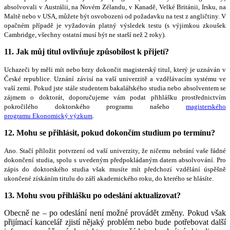
absolvovali v Austrálii, na Novém Zélandu, v Kanadě, Velké Británii, Irsku, na
Maltě nebo v USA, můžete být osvobozeni od požadavku na test z angličtiny. V
opačném případě je vyžadován platný výsledek testu (s výjimkou zkoušek
Cambridge, všechny ostatní musí být ne starší než 2 roky).
11.
Jak můj titul ovlivňuje způsobilost k přijetí?
Uchazeči by měli mít nebo brzy dokončit magisterský titul, který je uznáván v
České republice. Uznání závisí na vaší univerzitě a vzdělávacím systému ve
vaší zemi. Pokud jste stále studentem bakalářského studia nebo absolventem se
zájmem o doktorát, doporučujeme vám podat přihlášku prostřednictvím
pokročilého doktorského programu našeho
magisterského
programu
Ekonomický výzkum
.
12.
Mohu se přihlásit, pokud dokončím studium po termínu?
Ano. Stačí přiložit potvrzení od vaší univerzity, že ničemu nebrání vaše řádné
dokončení studia, spolu s uvedeným předpokládaným datem absolvování. Pro
zápis do doktorského studia však musíte mít předchozí vzdělání úspěšně
ukončené získáním titulu do září akademického roku, do kterého se hlásíte.
13.
Mohu svou přihlášku po odeslání aktualizovat?
Obecně ne – po odeslání není možné provádět změny. Pokud však
přijímací kancelář zjistí nějaký problém nebo bude potřebovat další