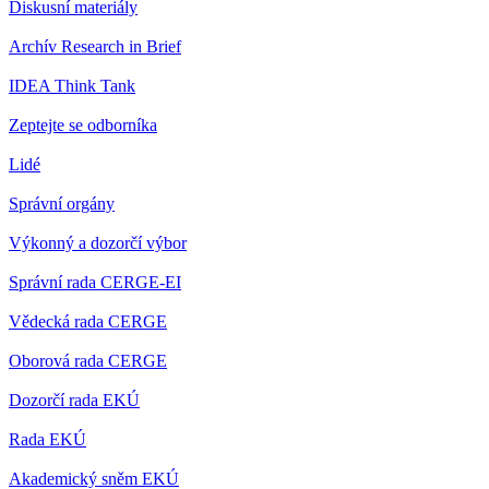
Diskusní materiály
Archív Research in Brief
IDEA Think Tank
Zeptejte se odborníka
Lidé
Správní orgány
Výkonný a dozorčí výbor
Správní rada CERGE-EI
Vědecká rada CERGE
Oborová rada CERGE
Dozorčí rada EKÚ
Rada EKÚ
Akademický sněm EKÚ