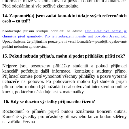
informace, může vás kontaktovat a požádat o konkrétní aktualizace.
Před odesláním si vše pečlivě zkontrolujte.
14.
Zapomněl(a) jsem zadat kontaktní údaje svých referenčních
osob – co teď?
Kontaktujte prosím studijní oddělení na adrese
Tato e-mailová adresa je
chráněna před spamboty. Pro její zobrazení musíte mít povolen Javascript.
.
Upozorňujeme, že přijímáme pouze první verzi formuláře – pozdější opakované
podání nebudou zpracována.
15. Pokud nebudu přijat/a, mohu si podat přihlášku příští rok?
Nejprve jsou posouzeny přihlášky studentů a pokud přijímací
kancelář potřebuje další informace, kontaktuje studenty přímo.
Přijímací komise poté vyhodnotí všechny přihlášky a pozve vybrané
uchazeče na pohovor. Po pohovorech mohou být studenti přijati
přímo nebo mohou být požádáni o absolvování intenzivního online
kurzu, po kterém následuje test z matematiky.
16. Kdy se dozvím výsledky přijímacího řízení?
Rozhodnutí o přímém přijetí budou oznámena koncem dubna.
Konečné výsledky pro účastníky přípravného kurzu budou sděleny
na začátku června.