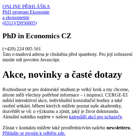
ONLINE PŘIHLÁŠKA
PhD program Ekonomie
a ekonometrie
(0311VD050005)
PhD in Economics CZ
(+420) 224 005 161
Tato e-mailová adresa je chráněna před spamboty. Pro její zobrazení
musíte mít povolen Javascript.
Akce, novinky a časté dotazy
Rozhodnout se pro doktorské studium je velký krok a my chceme,
abyste měli všechny potřebné informace – i inspiraci. CERGE-EI
nabízí interaktivní akce, individuální konzultační hodiny a také
osobní setkání, během kterých můžete poznat naše akademiky,
dozvědět se víc o výzkumu a zjistit, jaký je život doktoranda.
Aktuální nabídku najdete v našem
kalendáři akcí pro uchazeče
.
Zůstat v kontaktu můžete také prostřednictvím našeho
newsletteru
.
Přihlašte se prosím k odběru zde.