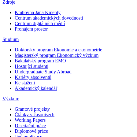
Zdroje
Knihovna Jana Kmenty
Centrum akademických dovedností
Centrum digitálních médií
Pronájem prostor
Studium
Doktorský program Ekonomie a ekonometrie
Magisterský program Ekonomický výzkum
Bakalářský program EMO
Hostující studenti
Undergraduate Study Abroad
Kariéry absolventů
Ke stažení
Akademický kalendář
Výzkum
Grantové projekty
Články v časopisech
Working Papers
Disertační práce
Diplomové práce
Jiné publikace