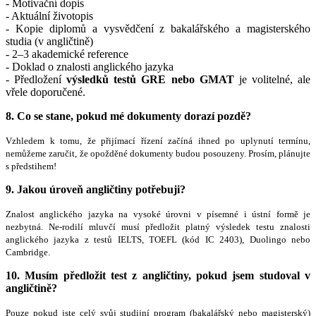
- Motivační dopis
- Aktuální životopis
- Kopie diplomů a vysvědčení z bakalářského a magisterského
studia (v angličtině)
- 2–3 akademické reference
- Doklad o znalosti anglického jazyka
- Předložení
výsledků testů GRE nebo GMAT
je volitelné, ale
vřele doporučené.
8.
Co se stane, pokud mé dokumenty dorazí pozdě?
Vzhledem k tomu, že přijímací řízení začíná ihned po uplynutí termínu,
nemůžeme zaručit, že opožděné dokumenty budou posouzeny. Prosím, plánujte
s předstihem!
9.
Jakou úroveň angličtiny potřebuji?
Znalost anglického jazyka na vysoké úrovni v písemné i ústní formě je
nezbytná. Ne-rodilí mluvčí musí předložit platný výsledek testu znalosti
anglického jazyka z testů IELTS, TOEFL (kód IC 2403), Duolingo nebo
Cambridge.
10. Musím předložit test z angličtiny, pokud jsem studoval v
angličtině?
Pouze pokud jste celý svůj studijní program (bakalářský nebo magisterský)