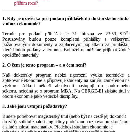
příštím roce?
1. Kdy je uzávěrka pro podání přihlášek do doktorského studia
v oboru ekonomie?
Termín pro podání přihlášek je 31. března ve 23:59 SEČ.
Posuzovány budou pouze kompletní přihlášky s veškerými
požadovanými dokumenty a zaplaceným poplatkem za přihlášku,
které budou podány v termínu. Bohužel nemůžeme přijímat žádné
opožděné materiály.
2.
O čem je tento program – a o čem není?
Náš doktorský program nabízí rigorózní výuku teoretické a
aplikované ekonomie a připravuje studenty na kariéru zaměřenou na
výzkum. Ačkoli někteří absolventi nastupují do soukromého
sektoru, nejedná se o program MBA. Na CERGE-EI získáte titul v
oboru ekonomie jako vědecké disciplíny.
3.
Jaké jsou vstupní požadavky?
Budete potřebovat magisterský titul (nebo být na cestě jej dokončit
do září), solidní znalost angličtiny prokázanou uznávanou zkouškou
a silné znalosti matematiky. Předchozí studium ekonomie je