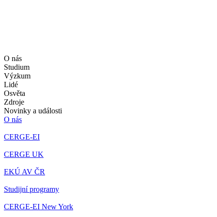
O nás
Studium
Výzkum
Lidé
Osvěta
Zdroje
Novinky a události
O nás
CERGE-EI
CERGE UK
EKÚ AV ČR
Studijní programy
CERGE-EI New York