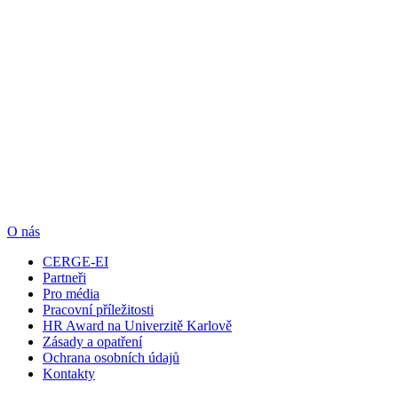
O nás
CERGE-EI
Partneři
Pro média
Pracovní příležitosti
HR Award na Univerzitě Karlově
Zásady a opatření
Ochrana osobních údajů
Kontakty