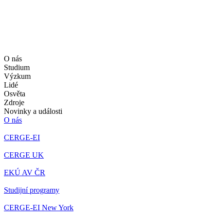
O nás
Studium
Výzkum
Lidé
Osvěta
Zdroje
Novinky a události
O nás
CERGE-EI
CERGE UK
EKÚ AV ČR
Studijní programy
CERGE-EI New York