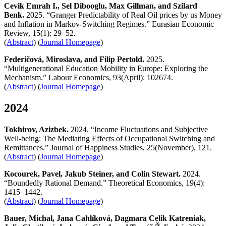
Cevik Emrah I., Sel Dibooglu, Max Gillman, and Szilard
Benk.
2025. “Granger Predictability of Real Oil prices by us Money
and Inflation in Markov-Switching Regimes.” Eurasian Economic
Review, 15(1): 29–52.
(
Abstract
) (
Journal Homepage
)
Federičová, Miroslava, and Filip Pertold.
2025.
“Multigenerational Education Mobility in Europe: Exploring the
Mechanism.” Labour Economics, 93(April): 102674.
(
Abstract
) (
Journal Homepage
)
2024
Tokhirov, Azizbek.
2024. “Income Fluctuations and Subjective
Well-being: The Mediating Effects of Occupational Switching and
Remittances.” Journal of Happiness Studies, 25(November), 121.
(
Abstract
) (
Journal Homepage
)
Kocourek, Pavel, Jakub Steiner, and Colin Stewart.
2024.
“Boundedly Rational Demand.” Theoretical Economics, 19(4):
1415–1442.
(
Abstract
) (
Journal Homepage
)
Bauer, Michal, Jana Cahlíková, Dagmara Celik Katreniak,