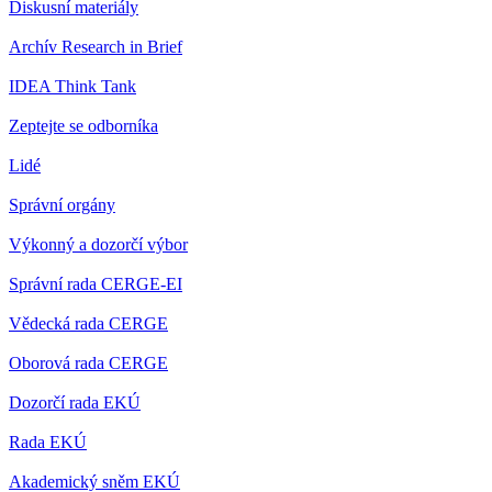
Diskusní materiály
Archív Research in Brief
IDEA Think Tank
Zeptejte se odborníka
Lidé
Správní orgány
Výkonný a dozorčí výbor
Správní rada CERGE-EI
Vědecká rada CERGE
Oborová rada CERGE
Dozorčí rada EKÚ
Rada EKÚ
Akademický sněm EKÚ