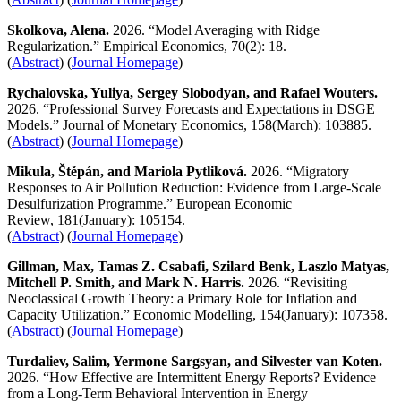
Skolkova, Alena.
2026. “Model Averaging with Ridge
Regularization.” Empirical Economics, 70(2): 18.
(
Abstract
) (
Journal Homepage
)
Rychalovska, Yuliya, Sergey Slobodyan, and Rafael Wouters.
2026. “Professional Survey Forecasts and Expectations in DSGE
Models.” Journal of Monetary Economics, 158(March): 103885.
(
Abstract
) (
Journal Homepage
)
Mikula, Štěpán, and Mariola Pytliková.
2026. “Migratory
Responses to Air Pollution Reduction: Evidence from Large-Scale
Desulfurization Programme.” European Economic
Review, 181(January): 105154.
(
Abstract
) (
Journal Homepage
)
Gillman, Max, Tamas Z. Csabafi, Szilard Benk, Laszlo Matyas,
Mitchell P. Smith, and Mark N. Harris.
2026. “Revisiting
Neoclassical Growth Theory: a Primary Role for Inflation and
Capacity Utilization.” Economic Modelling, 154(January): 107358.
(
Abstract
) (
Journal Homepage
)
Turdaliev, Salim, Yermone Sargsyan, and Silvester van Koten.
2026. “How Effective are Intermittent Energy Reports? Evidence
from a Long-Term Behavioral Intervention in Energy