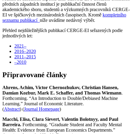
předních západních institucí je publikační činnost členů
akademického sboru, studentů a výzkumných pracovníků CERGE-
EI ve špičkových mezinárodních časopisech. Kromě
kompletního
seznamu publikací
níže uvádíme nedávný výběr.
Přehled nejdůležitějších publikací CERGE-EI seřazených podle
jednotlivých let:
2021–
2016–2020
2011–2015
–2010
Připravované články
Ahrens, Achim, Victor Chernozhukov, Christian Hansen,
Damian Kozbur, Mark E. Schaffer, and Thomas Wiemann
.
Forthcoming. “An Introduction to Double/Debiased Machine
Learning.” Journal of Economic Literature.
(
Abstract
) (
Journal Homepage
)
Macchi, Elisa, Clara Sievert, Valentin Bolotnyy, and Paul
Barreira.
Forthcoming. “Graduate Student and Faculty Mental
Health: Evidence from European Economics Departments.”