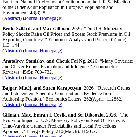
Built–to–Natural Environment Continuum on the Life Satisfaction
of the Older Adult Population in Europe.” Population and
Environment, 48(8): 8.
(
Abstract
) (
Journal Homepage
)
Benk, Szilárd, and Max Gillman.
2026. “Do U.S. Monetary
Policy Shocks Raise Oil Prices and Excess Stock Premiums in Oil-
Exporting Countries?.” Economic Analysis and Policy, 91(June):
113–144.
(
Abstract
) (
Journal Homepage
)
Anatolyev, Stanislav, and Cheuk Fai Ng.
2026. “Many Covariate
and Cluster Robust Estimation and Inference.” Econometric
Reviews, 45(5): 703–732.
(
Abstract
) (
Journal Homepage
)
Bajgar, Matěj, and Suren Karapetyan.
2026. “Research Grants
and Independent Scientific Contributions: Evidence from
Authorship Position.” Economics Letters, 262(April): 112862.
(
Abstract
) (
Journal Homepage
)
Gillman, Max, Emrah I. Cevik, and Sel Dibooglu.
2026. “The
Evolving Impact of U.S. Monetary Policy on Real Oil Prices: A
Time-Varying Granger Predictability and Local Projections
Approach.” Energy Policy, 210(March): 115052.
(
Abstract
) (
Journal Homepage
)