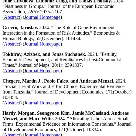
Julie Chytilová, Lubomír Cingl, and Tomáš Želinský.
2024.
“Nastiness in Groups.” Journal of the European Economic
Association, 22(5): 2075–2107.
(
Abstract
) (
Journal Homepage
)
Groero, Jaroslav.
2024. “The Role of Gene-Environment
Interaction in the Formation of Risk Attitudes.” Economics &
Human Biology, 55(December): 101434.
(
Abstract
) (
Journal Homepage
)
Tokhirov, Azizbek, and Jonas Suchanek.
2024. “Fertility,
Economic Development, and Remittances in Post-Communist
Times.” Journal of Maps, 20(1): 2391337.
(
Abstract
) (
Journal Homepage
)
Chegere, Martin J., Paolo Falco, and Andreas Menzel.
2024.
“Social Ties at Work and Effort Choice: Experimental Evidence
from Tanzania.” Journal of Development Economics, 171(October):
103354.
(
Abstract
) (
Journal Homepage
)
Hardy, Morgan, Seongyoon Kim, Jamie McCasland, Andreas
Menzel, and Marc Witte.
2024. “Allocating Labor Across Small
Firms: Experimental Evidence on Information Constraints.” Journal
of Development Economics, 171(October): 103345.
(
Abstract
) (
Journal Homepage
)