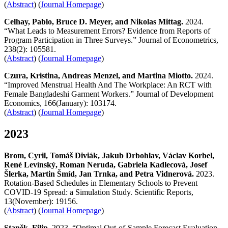
(
Abstract
) (
Journal Homepage
)
Celhay, Pablo, Bruce D. Meyer, and Nikolas Mittag.
2024.
“What Leads to Measurement Errors? Evidence from Reports of
Program Participation in Three Surveys.” Journal of Econometrics,
238(2): 105581.
(
Abstract
) (
Journal Homepage
)
Czura, Kristina, Andreas Menzel, and Martina Miotto.
2024.
“Improved Menstrual Health And The Workplace: An RCT with
Female Bangladeshi Garment Workers.” Journal of Development
Economics, 166(January): 103174.
(
Abstract
) (
Journal Homepage
)
2023
Brom, Cyril, Tomáš Diviák, Jakub Drbohlav, Václav Korbel,
René Levínský, Roman Neruda, Gabriela Kadlecová, Josef
Šlerka, Martin Šmíd, Jan Trnka, and Petra Vidnerová.
2023.
Rotation-Based Schedules in Elementary Schools to Prevent
COVID-19 Spread: a Simulation Study. Scientific Reports,
13(November): 19156.
(
Abstract
) (
Journal Homepage
)
Staněk, Filip.
2023. “Optimal Out-of-Sample Forecast Evaluation