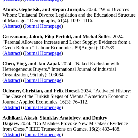
Afunts, Geghetsik, and Stepan Jurajda.
2024. “Who Divorces
Whom: Unilateral Divorce Legislation and the Educational Structure
of Marriage.” Demography, 61(4): 1097–1116.
(
Abstract
) (
Journal Homepage
)
Grossmann, Jakub, Filip Pertold, and Michal Šoltés.
2024.
“Parental Allowance Increase and Labor Supply: Evidence from a
Czech Reform.” Labour Economics, 89(August): 102589.
(
Abstract
) (
Journal Homepage
)
Chen, Ying, and Jan Zápal.
2024. “Naked Exclusion with
Heterogeneous Buyers.” International Journal of Industrial
Organization, 95(July): 103084.
(
Abstract
) (
Journal Homepage
)
Ochsner, Christian, and Felix Roesel.
2024. “Activated History:
The Case of the Turkish Sieges of Vienna.” American Economic
Journal: Applied Economics, 16(3): 76–112.
(
Abstract
) (
Journal Homepage
)
Adhikari, Akash, Stanislav Anatolyev, and Dmitry
Dagaev.
2024. “Do Mistakes Provoke New Mistakes? Evidence
from Chess.” IEEE Transactions on Games, 16(2): 483–488.
(
Abstract
) (
Journal Homepage
)