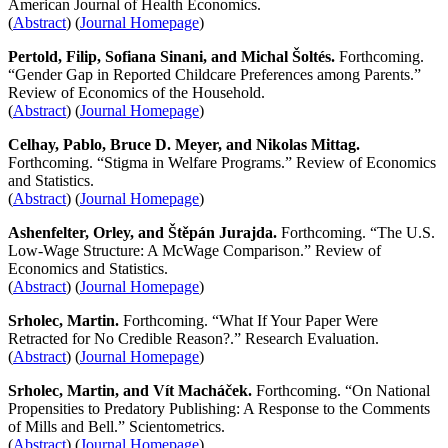
American Journal of Health Economics.
(
Abstract
) (
Journal Homepage
)
Pertold, Filip, Sofiana Sinani, and Michal Šoltés.
Forthcoming.
“Gender Gap in Reported Childcare Preferences among Parents.”
Review of Economics of the Household.
(
Abstract
) (
Journal Homepage
)
Celhay, Pablo, Bruce D. Meyer, and Nikolas Mittag.
Forthcoming. “Stigma in Welfare Programs.” Review of Economics
and Statistics.
(
Abstract
) (
Journal Homepage
)
Ashenfelter, Orley, and Štěpán Jurajda.
Forthcoming. “The U.S.
Low-Wage Structure: A McWage Comparison.” Review of
Economics and Statistics.
(
Abstract
) (
Journal Homepage
)
Srholec, Martin.
Forthcoming. “What If Your Paper Were
Retracted for No Credible Reason?.” Research Evaluation.
(
Abstract
) (
Journal Homepage
)
Srholec, Martin, and Vít Macháček.
Forthcoming. “On National
Propensities to Predatory Publishing: A Response to the Comments
of Mills and Bell.” Scientometrics.
(
Abstract
) (
Journal Homepage
)