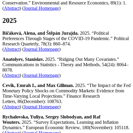
Conservation.” Environmental and Resource Economics, 89(1): 1.
(
Abstract
) (
Journal Homepage
)
2025
Bičáková, Alena, and Štěpán Jurajda.
2025. “Political
Preferences Through Stages of the COVID-19 Pandemic.” Political
Research Quarterly, 78(3): 860–874.
(
Abstract
) (
Journal Homepage
)
Anatolyev, Stanislav.
2025. “Ridging Out Many Covariates.”
Communications in Statistics - Theory and Methods, 54(24): 8064–
8078.
(
Abstract
) (
Journal Homepage
)
Cevik, Emrah I., and Max Gillman.
2025. “The Impact of the Fed
Monetary Policy Shocks on Commodity Markets: Evidence from
Time-Varying Local Projections.” Finance Research
Letters, 86(December): 108763.
(
Abstract
) (
Journal Homepage
)
Rychalovska, Yuliya, Sergey Slobodyan, and Raf
Wouters.
2025. “Survey Expectations, Learning and Inflation
Dynamics.” European Economic Review, 180(November): 105118.
(
Abstract
) (
Journal Homepage
)