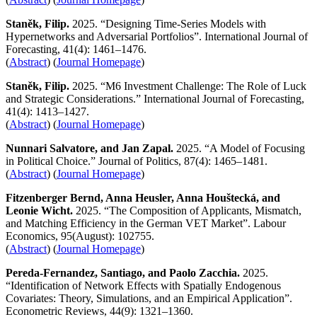
Staněk, Filip.
2025. “Designing Time-Series Models with
Hypernetworks and Adversarial Portfolios”. International Journal of
Forecasting, 41(4): 1461–1476.
(
Abstract
) (
Journal Homepage
)
Staněk, Filip.
2025. “M6 Investment Challenge: The Role of Luck
and Strategic Considerations.” International Journal of Forecasting,
41(4): 1413–1427.
(
Abstract
) (
Journal Homepage
)
Nunnari Salvatore, and Jan Zapal.
2025. “A Model of Focusing
in Political Choice.” Journal of Politics, 87(4): 1465–1481.
(
Abstract
) (
Journal Homepage
)
Fitzenberger Bernd, Anna Heusler, Anna Houštecká, and
Leonie Wicht.
2025. “The Composition of Applicants, Mismatch,
and Matching Efficiency in the German VET Market”. Labour
Economics, 95(August): 102755.
(
Abstract
) (
Journal Homepage
)
Pereda-Fernandez, Santiago, and Paolo
Zacchia
.
2025.
“Identification of Network Effects with Spatially Endogenous
Covariates: Theory, Simulations, and an Empirical Application”.
Econometric Reviews, 44(9): 1321–1360.