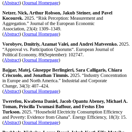
(
Abstract
) (
Journal Homepage
)
Netzer, Nick, Arthur Robson, Jakub Steiner, and Pavel
Kocourek.
2025. “Risk Perception: Measurement and
Aggregation.” Journal of the European Economic
Association, 23(4): 1309–1349.
(
Abstract
) (
Journal Homepage
)
Vorobyev, Dmitriy, Azamat Valei, and Andrei Matveenko.
2025.
“Approval vs. Participation Quorums“. European Journal of
Political Economy, 89(September): 102747.
(
Abstract
) (
Journal Homepage
)
Bajgar, Matej, Giuseppe Berlingieri, Sara Calligaris, Chiara
Criscuolo, and Jonathan Timmis.
2025. “Industry Concentration
in Europe and North America.” Industrial and Corporate
Change, 34(3): 407–424.
(
Abstract
) (
Journal Homepage
)
Twerefou, Kwabena Daniel, Jacob Opantu Abeney, Michael A.
Toman, Priscilla Twumasi Baffour, and Festus Ebo
Turkson.
2025. “Household Electricity Consumption Efficiency
and Poverty: Evidence from Ghana”. Energy Efficiency, 18(3): 15.
(
Abstract
) (
Journal Homepage
)