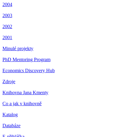
2004
2003
2002
2001
Minulé projekty
PhD Mentoring Program
Economics Discovery Hub
Zdroje
Knihovna Jana Kmenty
Co a jak v knihovně
Katalog
Databáze
E-přihláška