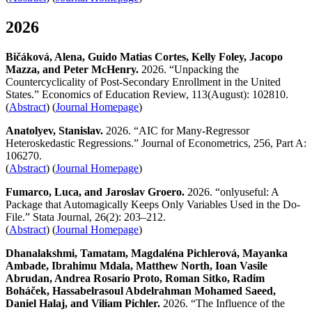
2026
Bičáková, Alena, Guido Matias Cortes, Kelly Foley, Jacopo
Mazza, and Peter McHenry.
2026. “Unpacking the
Countercyclicality of Post-Secondary Enrollment in the United
States.” Economics of Education Review, 113(August): 102810.
(
Abstract
) (
Journal Homepage
)
Anatolyev, Stanislav.
2026. “AIC for Many-Regressor
Heteroskedastic Regressions.” Journal of Econometrics, 256, Part A:
106270.
(
Abstract
) (
Journal Homepage
)
Fumarco, Luca, and Jaroslav Groero.
2026. “onlyuseful: A
Package that Automagically Keeps Only Variables Used in the Do-
File.” Stata Journal, 26(2): 203–212.
(
Abstract
) (
Journal Homepage
)
Dhanalakshmi, Tamatam, Magdaléna Pichlerová, Mayanka
Ambade, Ibrahimu Mdala, Matthew North, Ioan Vasile
Abrudan, Andrea Rosario Proto, Roman Sitko, Radim
Boháček, Hassabelrasoul Abdelrahman Mohamed Saeed,
Daniel Halaj, and Viliam Pichler.
2026. “The Influence of the