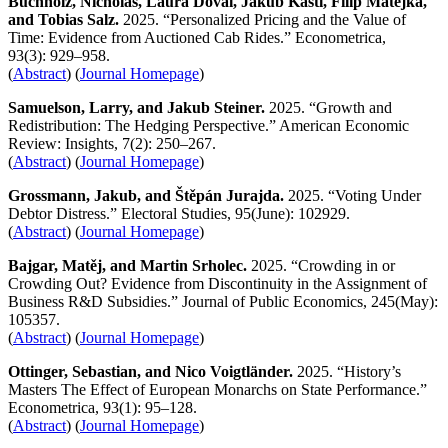
Buchholz, Nicholas, Laura Doval, Jakub Kastl, Filip Matejka,
and Tobias Salz.
2025. “Personalized Pricing and the Value of
Time: Evidence from Auctioned Cab Rides.” Econometrica,
93(3): 929–958.
(
Abstract
) (
Journal Homepage
)
Samuelson, Larry, and Jakub Steiner.
2025. “Growth and
Redistribution: The Hedging Perspective.” American Economic
Review: Insights, 7(2): 250–267.
(
Abstract
) (
Journal Homepage
)
Grossmann, Jakub, and Štěpán Jurajda.
2025. “Voting Under
Debtor Distress.” Electoral Studies, 95(June): 102929.
(
Abstract
) (
Journal Homepage
)
Bajgar, Matěj, and Martin Srholec.
2025. “Crowding in or
Crowding Out? Evidence from Discontinuity in the Assignment of
Business R&D Subsidies.” Journal of Public Economics, 245(May):
105357.
(
Abstract
) (
Journal Homepage
)
Ottinger, Sebastian, and Nico Voigtländer.
2025. “History’s
Masters The Effect of European Monarchs on State Performance.”
Econometrica, 93(1): 95–128.
(
Abstract
) (
Journal Homepage
)