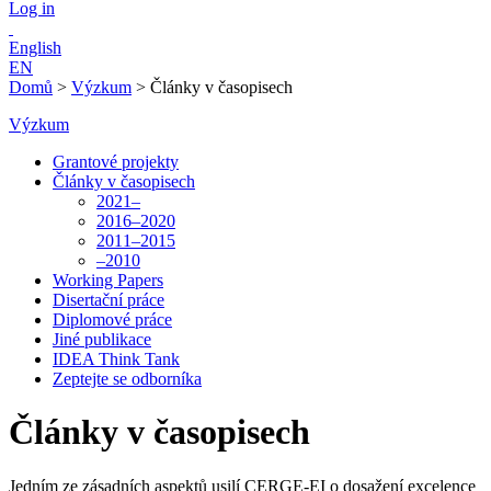
Log in
English
EN
Domů
>
Výzkum
>
Články v časopisech
Výzkum
Grantové projekty
Články v časopisech
2021–
2016–2020
2011–2015
–2010
Working Papers
Disertační práce
Diplomové práce
Jiné publikace
IDEA Think Tank
Zeptejte se odborníka
Články v časopisech
Jedním ze zásadních aspektů usilí CERGE-EI o dosažení excelence