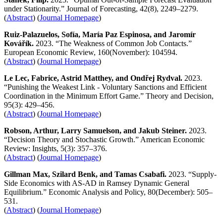
under Stationarity.” Journal of Forecasting, 42(8), 2249–2279.
(
Abstract
) (
Journal Homepage
)
Ruiz-Palazuelos, Sofía, María Paz Espinosa, and Jaromír
Kovářík.
2023. “The Weakness of Common Job Contacts.”
European Economic Review, 160(November): 104594.
(
Abstract
) (
Journal Homepage
)
Le Lec, Fabrice, Astrid Matthey, and Ondřej Rydval.
2023.
“Punishing the Weakest Link - Voluntary Sanctions and Efficient
Coordination in the Minimum Effort Game.” Theory and Decision,
95(3): 429–456.
(
Abstract
) (
Journal Homepage
)
Robson, Arthur, Larry Samuelson, and Jakub Steiner.
2023.
“Decision Theory and Stochastic Growth.” American Economic
Review: Insights, 5(3): 357–376.
(
Abstract
) (
Journal Homepage
)
Gillman Max, Szilard Benk, and Tamas Csabafi.
2023. “Supply-
Side Economics with AS-AD in Ramsey Dynamic General
Equilibrium.” Economic Analysis and Policy, 80(December): 505–
531.
(
Abstract
) (
Journal Homepage
)