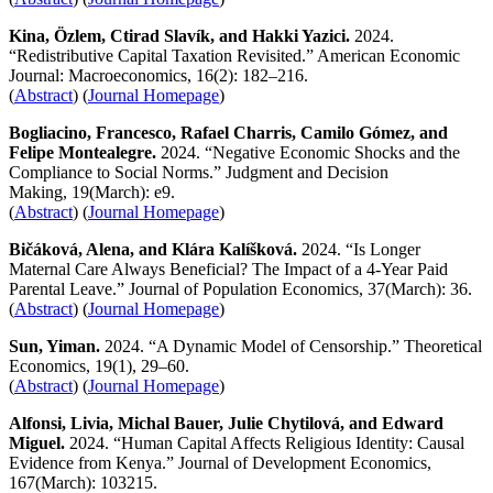
Kina, Özlem, Ctirad Slavík, and Hakki Yazici.
2024.
“Redistributive Capital Taxation Revisited.” American Economic
Journal: Macroeconomics, 16(2): 182–216.
(
Abstract
) (
Journal Homepage
)
Bogliacino, Francesco, Rafael Charris, Camilo Gómez, and
Felipe Montealegre.
2024. “Negative Economic Shocks and the
Compliance to Social Norms.” Judgment and Decision
Making, 19(March): e9.
(
Abstract
) (
Journal Homepage
)
Bičáková, Alena, and Klára Kalíšková.
2024. “Is Longer
Maternal Care Always Beneficial? The Impact of a 4-Year Paid
Parental Leave.” Journal of Population Economics, 37(March): 36.
(
Abstract
) (
Journal Homepage
)
Sun, Yiman.
2024. “A Dynamic Model of Censorship.” Theoretical
Economics, 19(1), 29–60.
(
Abstract
) (
Journal Homepage
)
Alfonsi, Livia, Michal Bauer, Julie Chytilová, and Edward
Miguel.
2024. “Human Capital Affects Religious Identity: Causal
Evidence from Kenya.” Journal of Development Economics,
167(March): 103215.