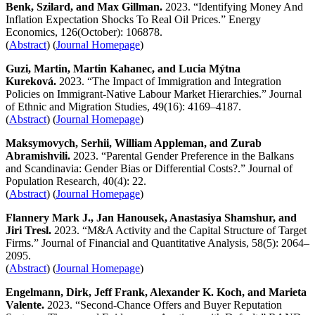
Benk,
Szilard,
and Max Gillman.
2023. “Identifying Money And
Inflation Expectation Shocks To Real Oil Prices.” Energy
Economics, 126(October): 106878.
(
Abstract
) (
Journal Homepage
)
Guzi, Martin, Martin Kahanec, and Lucia Mýtna
Kureková.
2023. “The Impact of Immigration and Integration
Policies on Immigrant-Native Labour Market Hierarchies.” Journal
of Ethnic and Migration Studies, 49(16): 4169–4187.
(
Abstract
) (
Journal Homepage
)
Maksymovych, Serhii, William Appleman, and Zurab
Abramishvili.
2023. “Parental Gender Preference in the Balkans
and Scandinavia: Gender Bias or Differential Costs?.” Journal of
Population Research, 40(4): 22.
(
Abstract
) (
Journal Homepage
)
Flannery Mark J., Jan Hanousek, Anastasiya Shamshur, and
Jiri Tresl.
2023. “M&A Activity and the Capital Structure of Target
Firms.” Journal of Financial and Quantitative Analysis, 58(5): 2064–
2095.
(
Abstract
) (
Journal Homepage
)
Engelmann, Dirk, Jeff Frank, Alexander K. Koch, and Marieta
Valente.
2023. “Second-Chance Offers and Buyer Reputation