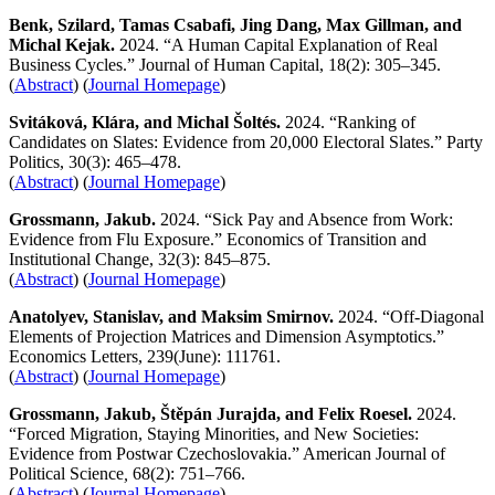
Benk, Szilard, Tamas Csabafi, Jing Dang, Max Gillman, and
Michal Kejak.
2024. “A Human Capital Explanation of Real
Business Cycles.” Journal of Human Capital, 18(2): 305–345.
(
Abstract
) (
Journal Homepage
)
Svitáková, Klára, and Michal Šoltés.
2024. “Ranking of
Candidates on Slates: Evidence from 20,000 Electoral Slates.” Party
Politics, 30(3): 465–478.
(
Abstract
) (
Journal Homepage
)
Grossmann, Jakub.
2024. “Sick Pay and Absence from Work:
Evidence from Flu Exposure.” Economics of Transition and
Institutional Change, 32(3): 845–875.
(
Abstract
) (
Journal Homepage
)
Anatolyev, Stanislav, and Maksim Smirnov.
2024. “Off-Diagonal
Elements of Projection Matrices and Dimension Asymptotics.”
Economics Letters, 239(June): 111761.
(
Abstract
) (
Journal Homepage
)
Grossmann, Jakub, Štěpán Jurajda, and Felix Roesel.
2024.
“Forced Migration, Staying Minorities, and New Societies:
Evidence from Postwar Czechoslovakia.” American Journal of
Political Science
,
68(2): 751–766.
(
Abstract
) (
Journal Homepage
)