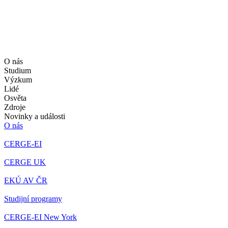
O nás
Studium
Výzkum
Lidé
Osvěta
Zdroje
Novinky a události
O nás
CERGE-EI
CERGE UK
EKÚ AV ČR
Studijní programy
CERGE-EI New York