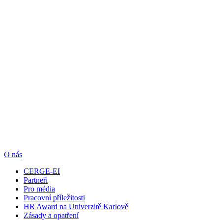
O nás
CERGE-EI
Partneři
Pro média
Pracovní příležitosti
HR Award na Univerzitě Karlově
Zásady a opatření