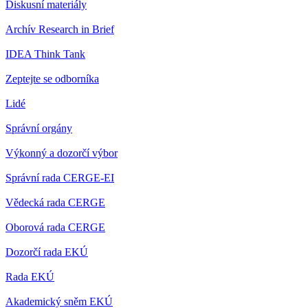
Diskusní materiály
Archív Research in Brief
IDEA Think Tank
Zeptejte se odborníka
Lidé
Správní orgány
Výkonný a dozorčí výbor
Správní rada CERGE-EI
Vědecká rada CERGE
Oborová rada CERGE
Dozorčí rada EKÚ
Rada EKÚ
Akademický sněm EKÚ