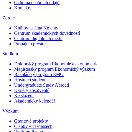
Ochrana osobních údajů
Kontakty
Zdroje
Knihovna Jana Kmenty
Centrum akademických dovedností
Centrum digitálních médií
Pronájem prostor
Studium
Doktorský program Ekonomie a ekonometrie
Magisterský program Ekonomický výzkum
Bakalářský program EMO
Hostující studenti
Undergraduate Study Abroad
Kariéry absolventů
Ke stažení
Akademický kalendář
Výzkum
Grantové projekty
Články v časopisech
Working Papers