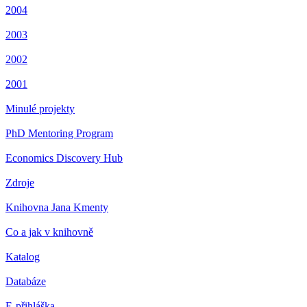
2004
2003
2002
2001
Minulé projekty
PhD Mentoring Program
Economics Discovery Hub
Zdroje
Knihovna Jana Kmenty
Co a jak v knihovně
Katalog
Databáze
E-přihláška