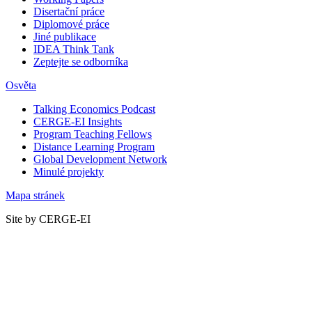
Disertační práce
Diplomové práce
Jiné publikace
IDEA Think Tank
Zeptejte se odborníka
Osvěta
Talking Economics Podcast
CERGE-EI Insights
Program Teaching Fellows
Distance Learning Program
Global Development Network
Minulé projekty
Mapa stránek
Site by CERGE-EI