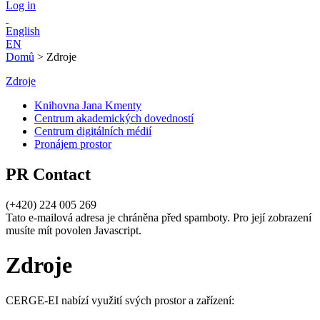
Log in
English
EN
Domů
>
Zdroje
Zdroje
Knihovna Jana Kmenty
Centrum akademických dovedností
Centrum digitálních médií
Pronájem prostor
PR Contact
(+420) 224 005 269
Tato e-mailová adresa je chráněna před spamboty. Pro její zobrazení
musíte mít povolen Javascript.
Zdroje
CERGE-EI nabízí využití svých prostor a zařízení: