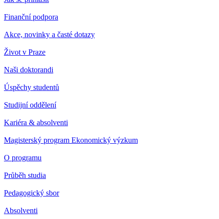
Finanční podpora
Akce, novinky a časté dotazy
Život v Praze
Naši doktorandi
Úspěchy studentů
Studijní oddělení
Kariéra & absolventi
Magisterský program Ekonomický výzkum
O programu
Průběh studia
Pedagogický sbor
Absolventi