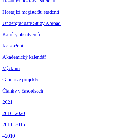
Hostující doktorští studenti
Hostující magisterští studenti
Undergraduate Study Abroad
Kariéry absolventů
Ke stažení
Akademický kalendář
Výzkum
Grantové projekty
Články v časopisech
2021–
2016–2020
2011–2015
–2010