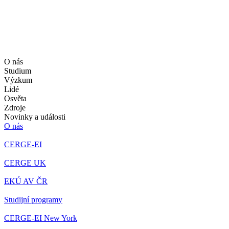
O nás
Studium
Výzkum
Lidé
Osvěta
Zdroje
Novinky a události
O nás
CERGE-EI
CERGE UK
EKÚ AV ČR
Studijní programy
CERGE-EI New York