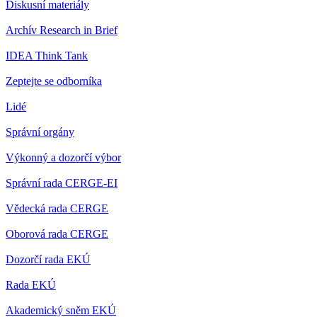
Diskusní materiály
Archív Research in Brief
IDEA Think Tank
Zeptejte se odborníka
Lidé
Správní orgány
Výkonný a dozorčí výbor
Správní rada CERGE-EI
Vědecká rada CERGE
Oborová rada CERGE
Dozorčí rada EKÚ
Rada EKÚ
Akademický sněm EKÚ