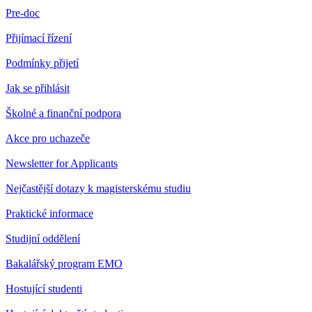
Pre-doc
Přijímací řízení
Podmínky přijetí
Jak se přihlásit
Školné a finanční podpora
Akce pro uchazeče
Newsletter for Applicants
Nejčastější dotazy k magisterskému studiu
Praktické informace
Studijní oddělení
Bakalářský program EMO
Hostující studenti