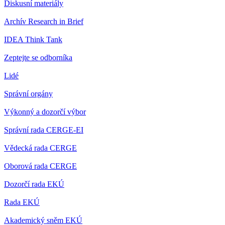
Diskusní materiály
Archív Research in Brief
IDEA Think Tank
Zeptejte se odborníka
Lidé
Správní orgány
Výkonný a dozorčí výbor
Správní rada CERGE-EI
Vědecká rada CERGE
Oborová rada CERGE
Dozorčí rada EKÚ
Rada EKÚ
Akademický sněm EKÚ