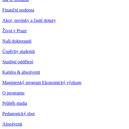
Finanční podpora
Akce, novinky a časté dotazy
Život v Praze
Naši doktorandi
Úspěchy studentů
Studijní oddělení
Kariéra & absolventi
Magisterský program Ekonomický výzkum
O programu
Průběh studia
Pedagogický sbor
Absolventi