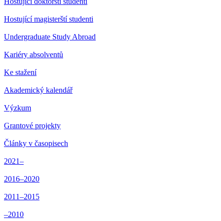
Hostující doktorští studenti
Hostující magisterští studenti
Undergraduate Study Abroad
Kariéry absolventů
Ke stažení
Akademický kalendář
Výzkum
Grantové projekty
Články v časopisech
2021–
2016–2020
2011–2015
–2010