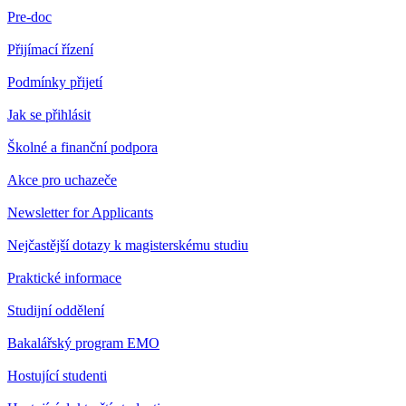
Pre-doc
Přijímací řízení
Podmínky přijetí
Jak se přihlásit
Školné a finanční podpora
Akce pro uchazeče
Newsletter for Applicants
Nejčastější dotazy k magisterskému studiu
Praktické informace
Studijní oddělení
Bakalářský program EMO
Hostující studenti