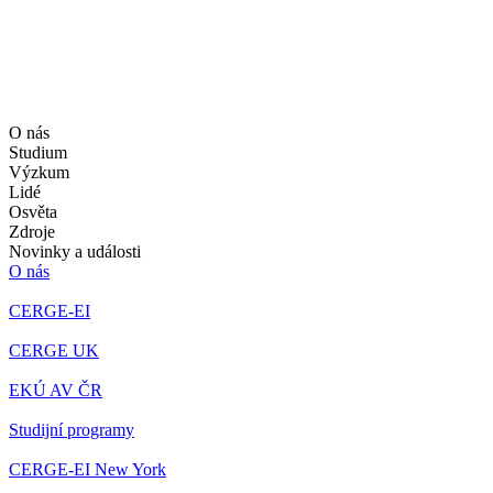
O nás
Studium
Výzkum
Lidé
Osvěta
Zdroje
Novinky a události
O nás
CERGE-EI
CERGE UK
EKÚ AV ČR
Studijní programy
CERGE-EI New York