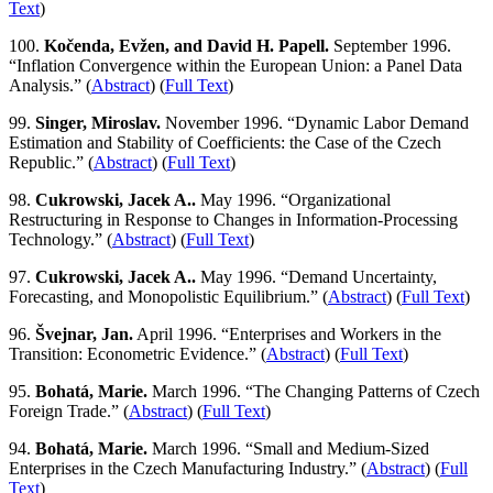
Text
)
100.
Kočenda, Evžen, and David H. Papell.
September 1996.
“Inflation Convergence within the European Union: a Panel Data
Analysis.” (
Abstract
) (
Full Text
)
99.
Singer, Miroslav.
November 1996. “Dynamic Labor Demand
Estimation and Stability of Coefficients: the Case of the Czech
Republic.” (
Abstract
) (
Full Text
)
98.
Cukrowski, Jacek A..
May 1996. “Organizational
Restructuring in Response to Changes in Information-Processing
Technology.” (
Abstract
) (
Full Text
)
97.
Cukrowski, Jacek A..
May 1996. “Demand Uncertainty,
Forecasting, and Monopolistic Equilibrium.” (
Abstract
) (
Full Text
)
96.
Švejnar, Jan.
April 1996. “Enterprises and Workers in the
Transition: Econometric Evidence.” (
Abstract
) (
Full Text
)
95.
Bohatá, Marie.
March 1996. “The Changing Patterns of Czech
Foreign Trade.” (
Abstract
) (
Full Text
)
94.
Bohatá, Marie.
March 1996. “Small and Medium-Sized
Enterprises in the Czech Manufacturing Industry.” (
Abstract
) (
Full
Text
)