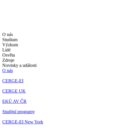
O nás
Studium
Výzkum
Lidé
Osvěta
Zdroje
Novinky a události
O nás
CERGE-EI
CERGE UK
EKÚ AV ČR
Studijní programy
CERGE-EI New York