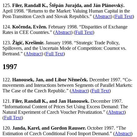
125.
Filer, Randall K., Štěpán Jurajda, and Ján Plánovský.
April 1998. “Returns to the Market: Valuing Human Capital in the
Post-Transition Czech and Slovak Republics.” (
Abstract
) (
Full Text
)
124.
Kočenda, Evžen.
February 1998. “Disparities of Exchange
Rates in CEE Countries.” (
Abstract
) (
Full Text
)
123.
Žigić, Krešimir.
January 1998. “Strategic Trade Policy,
Spillovers, and the Uncertain Mode of Competition: Cournot vs.
Bertrand.” (
Abstract
) (
Full Text
)
1997
122.
Hanousek, Jan, and Libor Němeček.
December 1997. “Co-
movements and Interactions between Segments of Parallel Markets:
The Case of the Czech Republic.” (
Abstract
) (
Full Text
)
121.
Filer, Randall K., and Jan Hanousek.
December 1997.
“Informational Content of Prices Set Using Excess Demand: The
Natural Experiment of Czech Voucher Privatization.” (
Abstract
)
(
Full Text
)
120.
Janda, Karel, and Gordon Rausser.
October 1997. “The
Estimation of Czech Conditional Food Import Demand.” (
Abstract
)