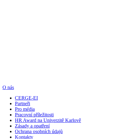
O nás
CERGE-EI
Partneři
Pro média
Pracovní příležitosti
HR Award na Univerzitě Karlově
Zásady a opatření
Ochrana osobních údajů
Kontakty