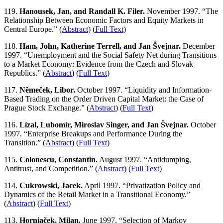
119.
Hanousek, Jan, and Randall K. Filer.
November 1997. “The
Relationship Between Economic Factors and Equity Markets in
Central Europe.” (
Abstract
) (
Full Text
)
118.
Ham, John, Katherine Terrell, and Jan Švejnar.
December
1997. “Unemployment and the Social Safety Net during Transitions
to a Market Economy: Evidence from the Czech and Slovak
Republics.” (
Abstract
) (
Full Text
)
117.
Němeček, Libor.
October 1997. “Liquidity and Information-
Based Trading on the Order Driven Capital Market: the Case of
Prague Stock Exchange.” (
Abstract
) (
Full Text
)
116.
Lízal, Lubomír, Miroslav Singer, and Jan Švejnar.
October
1997. “Enterprise Breakups and Performance During the
Transition.” (
Abstract
) (
Full Text
)
115.
Colonescu, Constantin.
August 1997. “Antidumping,
Antitrust, and Competition.” (
Abstract
) (
Full Text
)
114.
Cukrowski, Jacek.
April 1997. “Privatization Policy and
Dynamics of the Retail Market in a Transitional Economy.”
(
Abstract
) (
Full Text
)
113.
Horniaček, Milan.
June 1997. “Selection of Markov