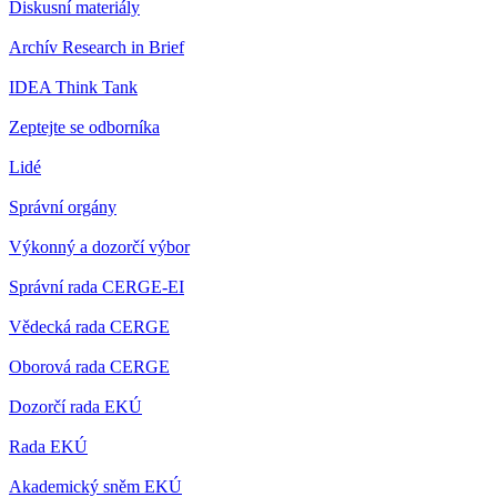
Diskusní materiály
Archív Research in Brief
IDEA Think Tank
Zeptejte se odborníka
Lidé
Správní orgány
Výkonný a dozorčí výbor
Správní rada CERGE-EI
Vědecká rada CERGE
Oborová rada CERGE
Dozorčí rada EKÚ
Rada EKÚ
Akademický sněm EKÚ