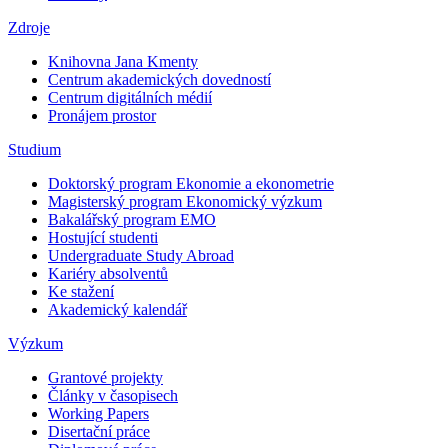
Zdroje
Knihovna Jana Kmenty
Centrum akademických dovedností
Centrum digitálních médií
Pronájem prostor
Studium
Doktorský program Ekonomie a ekonometrie
Magisterský program Ekonomický výzkum
Bakalářský program EMO
Hostující studenti
Undergraduate Study Abroad
Kariéry absolventů
Ke stažení
Akademický kalendář
Výzkum
Grantové projekty
Články v časopisech
Working Papers
Disertační práce