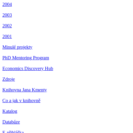
2004
2003
2002
2001
Minulé projekty
PhD Mentoring Program
Economics Discovery Hub
Zdroje
Knihovna Jana Kmenty
Co a jak v knihovně
Katalog
Databáze
E-přihláška