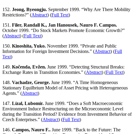
152.
Jeong, Byeongju.
September 1999. “Why Are There Mobility
Restrictions?” (
Abstract
) (
Full Text
)
151.
Filer, Randall K., Jan Hanousek, Nauro F. Campos.
October 1999. “Do Stock Markets Promote Economic Growth?”
(
Abstract
) (
Full Text
)
150.
Kinoshita, Yuko.
November 1999. “Private and Public
Information for Foreign Investment Decisions.” (
Abstract
) (
Full
Text
)
149.
Kočenda, Evžen.
June 1999. “Detecting Structural Breaks:
Exchange Rates in Transition Economies.” (
Abstract
) (
Full Text
)
148.
Vachadze, George.
June 1999. “A Time Homogeneous
Stationary Equilbrium Model of Asset Pricing with Heterogeneous
Agents.” (
Abstract
)
147.
Lízal, Lubomír.
June 1999. “Does a Soft Macroeconomic
Environment Induce Restructuring on the Microeconomic Level
during the Transition Period? Evidence from Investment Behavior of
Czech Enterprises.” (
Abstract
) (
Full Text
)
146.
Campos, Nauro F..
June 1999. “Back to the Future: The