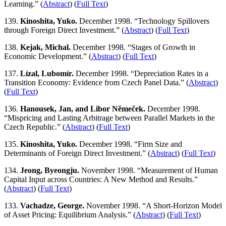
Learning.” (
Abstract
) (
Full Text
)
139.
Kinoshita, Yuko.
December 1998. “Technology Spillovers
through Foreign Direct Investment.” (
Abstract
) (
Full Text
)
138.
Kejak, Michal.
December 1998. “Stages of Growth in
Economic Development.” (
Abstract
) (
Full Text
)
137.
Lízal, Lubomír.
December 1998. “Depreciation Rates in a
Transition Economy: Evidence from Czech Panel Data.” (
Abstract
)
(
Full Text
)
136.
Hanousek, Jan, and Libor Němeček.
December 1998.
“Mispricing and Lasting Arbitrage between Parallel Markets in the
Czech Republic.” (
Abstract
) (
Full Text
)
135.
Kinoshita, Yuko.
December 1998. “Firm Size and
Determinants of Foreign Direct Investment.” (
Abstract
) (
Full Text
)
134.
Jeong, Byeongju.
November 1998. “Measurement of Human
Capital Input across Countries: A New Method and Results.”
(
Abstract
) (
Full Text
)
133.
Vachadze, George.
November 1998. “A Short-Horizon Model
of Asset Pricing: Equilibrium Analysis.” (
Abstract
) (
Full Text
)