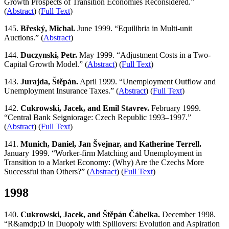
Growth Prospects of Transition Economies Reconsidered.”
(
Abstract
) (
Full Text
)
145.
Břeský, Michal.
June 1999. “Equilibria in Multi-unit
Auctions.” (
Abstract
)
144.
Duczynski, Petr.
May 1999. “Adjustment Costs in a Two-
Capital Growth Model.” (
Abstract
) (
Full Text
)
143.
Jurajda, Štěpán.
April 1999. “Unemployment Outflow and
Unemployment Insurance Taxes.” (
Abstract
) (
Full Text
)
142.
Cukrowski, Jacek, and Emil Stavrev.
February 1999.
“Central Bank Seigniorage: Czech Republic 1993–1997.”
(
Abstract
) (
Full Text
)
141.
Munich, Daniel, Jan Švejnar, and Katherine Terrell.
January 1999. “Worker-firm Matching and Unemployment in
Transition to a Market Economy: (Why) Are the Czechs More
Successful than Others?” (
Abstract
) (
Full Text
)
1998
140.
Cukrowski, Jacek, and Štěpán Čábelka.
December 1998.
“R&amdp;D in Duopoly with Spillovers: Evolution and Aspiration