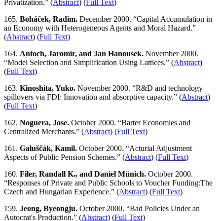
Privatization.” (
Abstract
) (
Full Text
)
165.
Boháček, Radim.
December 2000. “Capital Accumulation in
an Economy with Heterogeneous Agents and Moral Hazard.”
(
Abstract
) (
Full Text
)
164.
Antoch, Jaromír, and Jan Hanousek.
November 2000.
“Model Selection and Simplification Using Lattices.” (
Abstract
)
(
Full Text
)
163.
Kinoshita, Yuko.
November 2000. “R&D and technology
spillovers via FDI: Innovation and absorptive capacity.” (
Abstract
)
(
Full Text
)
162.
Noguera, Jose.
October 2000. “Barter Economies and
Centralized Merchants.” (
Abstract
) (
Full Text
)
161.
Galuščák, Kamil.
October 2000. “Acturial Adjustment
Aspects of Public Pension Schemes.” (
Abstract
) (
Full Text
)
160.
Filer, Randall K., and Daniel Münich.
October 2000.
“Responses of Private and Public Schools to Voucher Funding:The
Czech and Hungarian Experience.” (
Abstract
) (
Full Text
)
159.
Jeong, Byeongju.
October 2000. “Bad Policies Under an
Autocrat's Production.” (
Abstract
) (
Full Text
)