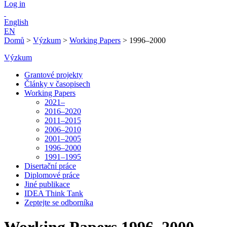
Log in
English
EN
Domů
>
Výzkum
>
Working Papers
>
1996–2000
Výzkum
Grantové projekty
Články v časopisech
Working Papers
2021–
2016–2020
2011–2015
2006–2010
2001–2005
1996–2000
1991–1995
Disertační práce
Diplomové práce
Jiné publikace
IDEA Think Tank
Zeptejte se odborníka