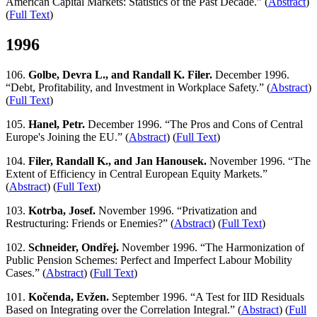
American Capital Markets: Statistics of the Past Decade.” (
Abstract
)
(
Full Text
)
1996
106.
Golbe, Devra L., and Randall K. Filer.
December 1996.
“Debt, Profitability, and Investment in Workplace Safety.” (
Abstract
)
(
Full Text
)
105.
Hanel, Petr.
December 1996. “The Pros and Cons of Central
Europe's Joining the EU.” (
Abstract
) (
Full Text
)
104.
Filer, Randall K., and Jan Hanousek.
November 1996. “The
Extent of Efficiency in Central European Equity Markets.”
(
Abstract
) (
Full Text
)
103.
Kotrba, Josef.
November 1996. “Privatization and
Restructuring: Friends or Enemies?” (
Abstract
) (
Full Text
)
102.
Schneider, Ondřej.
November 1996. “The Harmonization of
Public Pension Schemes: Perfect and Imperfect Labour Mobility
Cases.” (
Abstract
) (
Full Text
)
101.
Kočenda, Evžen.
September 1996. “A Test for IID Residuals
Based on Integrating over the Correlation Integral.” (
Abstract
) (
Full