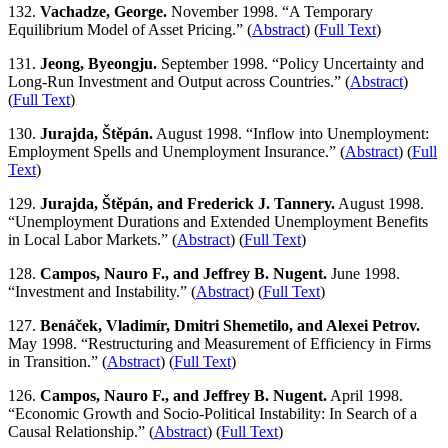
132.
Vachadze, George.
November 1998. “A Temporary
Equilibrium Model of Asset Pricing.” (
Abstract
) (
Full Text
)
131.
Jeong, Byeongju.
September 1998. “Policy Uncertainty and
Long-Run Investment and Output across Countries.” (
Abstract
)
(
Full Text
)
130.
Jurajda, Štěpán.
August 1998. “Inflow into Unemployment:
Employment Spells and Unemployment Insurance.” (
Abstract
) (
Full
Text
)
129.
Jurajda, Štěpán, and Frederick J. Tannery.
August 1998.
“Unemployment Durations and Extended Unemployment Benefits
in Local Labor Markets.” (
Abstract
) (
Full Text
)
128.
Campos, Nauro F., and Jeffrey B. Nugent.
June 1998.
“Investment and Instability.” (
Abstract
) (
Full Text
)
127.
Benáček, Vladimír, Dmitri Shemetilo, and Alexei Petrov.
May 1998. “Restructuring and Measurement of Efficiency in Firms
in Transition.” (
Abstract
) (
Full Text
)
126.
Campos, Nauro F., and Jeffrey B. Nugent.
April 1998.
“Economic Growth and Socio-Political Instability: In Search of a
Causal Relationship.” (
Abstract
) (
Full Text
)