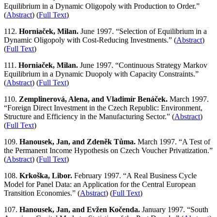
Equilibrium in a Dynamic Oligopoly with Production to Order.”
(
Abstract
) (
Full Text
)
112.
Horniaček, Milan.
June 1997. “Selection of Equilibrium in a
Dynamic Oligopoly with Cost-Reducing Investments.” (
Abstract
)
(
Full Text
)
111.
Horniaček, Milan.
June 1997. “Continuous Strategy Markov
Equilibrium in a Dynamic Duopoly with Capacity Constraints.”
(
Abstract
) (
Full Text
)
110.
Zemplinerová, Alena, and Vladimír Benáček.
March 1997.
“Foreign Direct Investment in the Czech Republic: Environment,
Structure and Efficiency in the Manufacturing Sector.” (
Abstract
)
(
Full Text
)
109.
Hanousek, Jan, and Zdeněk Tůma.
March 1997. “A Test of
the Permanent Income Hypothesis on Czech Voucher Privatization.”
(
Abstract
) (
Full Text
)
108.
Krkoška, Libor.
February 1997. “A Real Business Cycle
Model for Panel Data: an Application for the Central European
Transition Economies.” (
Abstract
) (
Full Text
)
107.
Hanousek, Jan, and Evžen Kočenda.
January 1997. “South