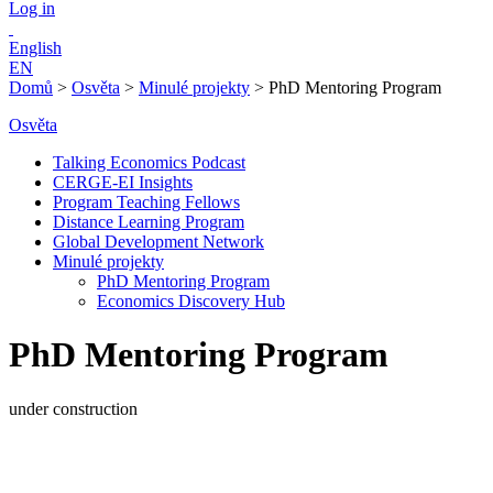
Log in
English
EN
Domů
>
Osvěta
>
Minulé projekty
>
PhD Mentoring Program
Osvěta
Talking Economics Podcast
CERGE-EI Insights
Program Teaching Fellows
Distance Learning Program
Global Development Network
Minulé projekty
PhD Mentoring Program
Economics Discovery Hub
PhD Mentoring Program
under construction