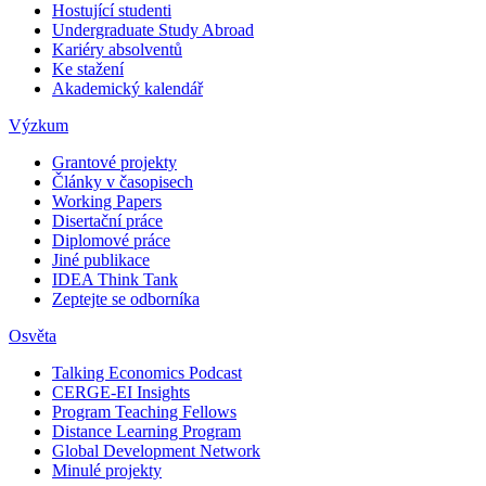
Hostující studenti
Undergraduate Study Abroad
Kariéry absolventů
Ke stažení
Akademický kalendář
Výzkum
Grantové projekty
Články v časopisech
Working Papers
Disertační práce
Diplomové práce
Jiné publikace
IDEA Think Tank
Zeptejte se odborníka
Osvěta
Talking Economics Podcast
CERGE-EI Insights
Program Teaching Fellows
Distance Learning Program
Global Development Network
Minulé projekty