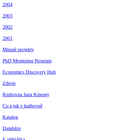
2004
2003
2002
2001
Minulé projekty
PhD Mentoring Program
Economics Discovery Hub
Zdroje
Knihovna Jana Kmenty
Co a jak v knihovně
Katalog
Databáze
E-přihláška