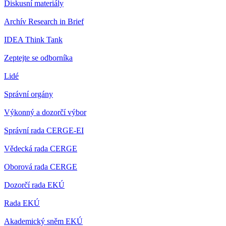
Diskusní materiály
Archív Research in Brief
IDEA Think Tank
Zeptejte se odborníka
Lidé
Správní orgány
Výkonný a dozorčí výbor
Správní rada CERGE-EI
Vědecká rada CERGE
Oborová rada CERGE
Dozorčí rada EKÚ
Rada EKÚ
Akademický sněm EKÚ