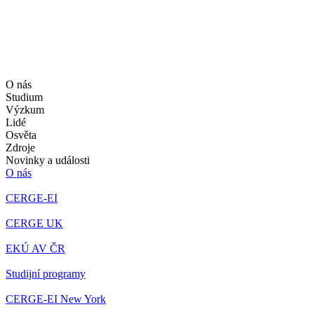
O nás
Studium
Výzkum
Lidé
Osvěta
Zdroje
Novinky a události
O nás
CERGE-EI
CERGE UK
EKÚ AV ČR
Studijní programy
CERGE-EI New York