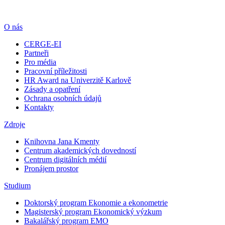
O nás
CERGE-EI
Partneři
Pro média
Pracovní příležitosti
HR Award na Univerzitě Karlově
Zásady a opatření
Ochrana osobních údajů
Kontakty
Zdroje
Knihovna Jana Kmenty
Centrum akademických dovedností
Centrum digitálních médií
Pronájem prostor
Studium
Doktorský program Ekonomie a ekonometrie
Magisterský program Ekonomický výzkum
Bakalářský program EMO