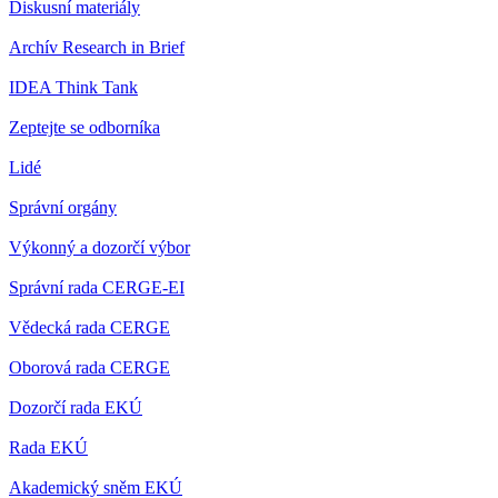
Diskusní materiály
Archív Research in Brief
IDEA Think Tank
Zeptejte se odborníka
Lidé
Správní orgány
Výkonný a dozorčí výbor
Správní rada CERGE-EI
Vědecká rada CERGE
Oborová rada CERGE
Dozorčí rada EKÚ
Rada EKÚ
Akademický sněm EKÚ