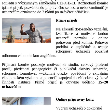
souladu s výzkumným zaměřením CERGE-EI.
Rozhodnutí komise
(přímé přijetí, pozvánka do přípravného semestru nebo zamítnutí) je
uchazečům oznámeno do 2 týdnů po uzávěrce přihlášek.
Přímé přijetí
Na základě doloženého vzdělání,
kvalifikace a motivace budou
uchazeči pozváni k online
pohovoru před komisí. Pohovor
probíhá v angličtině a testuje
schopnost uchazeče používat
odbornou ekonomickou angličtinu.
Přijímací komise posuzuje motivaci ke studiu, celkový profesní
profil, předchozí pedagogické či publikační aktivity uchazeče,
schopnost formulovat výzkumné otázky, povědomí o aktuálním
ekonomickém výzkumu a potenciál zapojení do vědecké a výukové
činnosti instituce. Přímé přijetí je obvykle uděleno
15–20
uchazečům
.
Online přípravný kurz
Vybraní uchazeči o doktorské