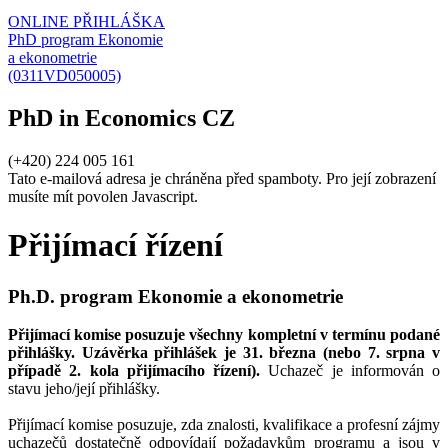
ONLINE PŘIHLÁŠKA
PhD program Ekonomie
a ekonometrie
(0311VD050005)
PhD in Economics CZ
(+420) 224 005 161
Tato e-mailová adresa je chráněna před spamboty. Pro její zobrazení
musíte mít povolen Javascript.
Přijímací řízení
Ph.D. program Ekonomie a ekonometrie
Přijímací komise posuzuje všechny kompletní v termínu podané
přihlášky
.
Uzávěrka přihlášek je 31. března (nebo 7. srpna v
případě 2. kola přijímacího řízení).
Uchazeč je informován o
stavu jeho/její přihlášky.
Přijímací komise posuzuje, zda znalosti, kvalifikace a profesní zájmy
uchazečů dostatečně odpovídají požadavkům programu a jsou v