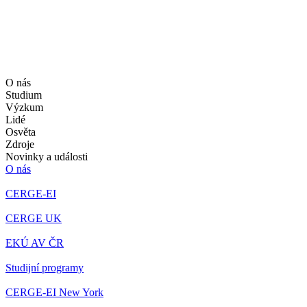
O nás
Studium
Výzkum
Lidé
Osvěta
Zdroje
Novinky a události
O nás
CERGE-EI
CERGE UK
EKÚ AV ČR
Studijní programy
CERGE-EI New York