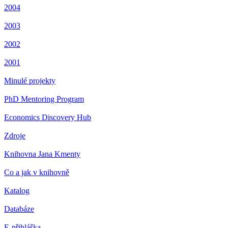
2004
2003
2002
2001
Minulé projekty
PhD Mentoring Program
Economics Discovery Hub
Zdroje
Knihovna Jana Kmenty
Co a jak v knihovně
Katalog
Databáze
E-přihláška