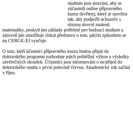
studium jsou pozváni, aby se
zúčastnili online přípravného
kurzu (květen), který je navržen
tak, aby podpořil uchazeče s
různou úrovní znalosti
matematiky, poskytl jim
základy potřebné pro budoucí studium a
zároveň jim umožňuje získat představu o tom, jakým způsobem se
na CERGE-EI vyučuje.
O tom, kteří účastníci přípravného kurzu budou přijati do
doktorského programu rozhoduje jejich průběžný výkon a výsledky
závěrečných zkoušek.
Účastníci jsou informováni o ne/přijetí do
doktorského studia v první polovině června.
Akademický rok začíná
v říjnu.