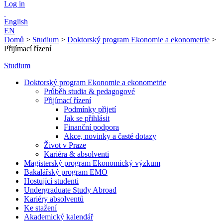
Log in
English
EN
Domů
>
Studium
>
Doktorský program Ekonomie a ekonometrie
>
Přijímací řízení
Studium
Doktorský program Ekonomie a ekonometrie
Průběh studia & pedagogové
Přijímací řízení
Podmínky přijetí
Jak se přihlásit
Finanční podpora
Akce, novinky a časté dotazy
Život v Praze
Kariéra & absolventi
Magisterský program Ekonomický výzkum
Bakalářský program EMO
Hostující studenti
Undergraduate Study Abroad
Kariéry absolventů
Ke stažení
Akademický kalendář