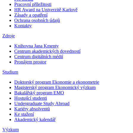
Pracovní příležitosti
HR Award na Univerzitě Karlově
Zásady a opatření
Ochrana osobních údajů
Kontakty
Zdroje
Knihovna Jana Kmenty
Centrum akademických dovedností
Centrum digitálních médií
Pronájem prostor
Studium
Doktorský program Ekonomie a ekonometrie
Magisterský program Ekonomický výzkum
Bakalářský program EMO
Hostující studenti
Undergraduate Study Abroad
Kariéry absolventů
Ke stažení
Akademický kalendář
Výzkum