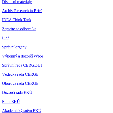
Diskusní materiály
Archív Research in Brief
IDEA Think Tank
Zeptejte se odborníka
Lidé
Správní orgány
Výkonný a dozorčí výbor
Správní rada CERGE-EI
Vědecká rada CERGE
Oborová rada CERGE
Dozorčí rada EKÚ
Rada EKÚ
Akademický sněm EKÚ