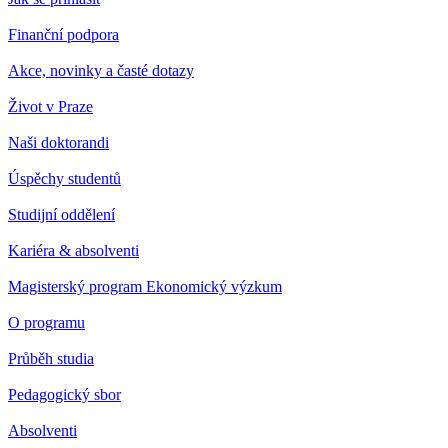
Finanční podpora
Akce, novinky a časté dotazy
Život v Praze
Naši doktorandi
Úspěchy studentů
Studijní oddělení
Kariéra & absolventi
Magisterský program Ekonomický výzkum
O programu
Průběh studia
Pedagogický sbor
Absolventi