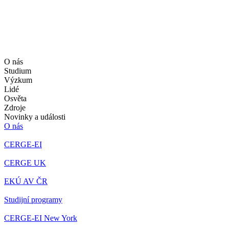
O nás
Studium
Výzkum
Lidé
Osvěta
Zdroje
Novinky a události
O nás
CERGE-EI
CERGE UK
EKÚ AV ČR
Studijní programy
CERGE-EI New York