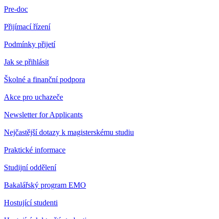
Pre-doc
Přijímací řízení
Podmínky přijetí
Jak se přihlásit
Školné a finanční podpora
Akce pro uchazeče
Newsletter for Applicants
Nejčastější dotazy k magisterskému studiu
Praktické informace
Studijní oddělení
Bakalářský program EMO
Hostující studenti