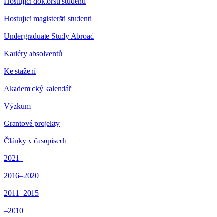
Hostující doktorští studenti
Hostující magisterští studenti
Undergraduate Study Abroad
Kariéry absolventů
Ke stažení
Akademický kalendář
Výzkum
Grantové projekty
Články v časopisech
2021–
2016–2020
2011–2015
–2010