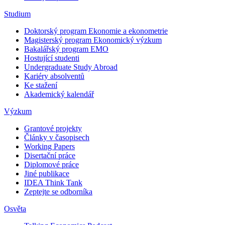
Studium
Doktorský program Ekonomie a ekonometrie
Magisterský program Ekonomický výzkum
Bakalářský program EMO
Hostující studenti
Undergraduate Study Abroad
Kariéry absolventů
Ke stažení
Akademický kalendář
Výzkum
Grantové projekty
Články v časopisech
Working Papers
Disertační práce
Diplomové práce
Jiné publikace
IDEA Think Tank
Zeptejte se odborníka
Osvěta