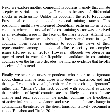
Next, we explore another competing hypothesis, namely that climate
scepticism shrinks less in layoff counties because of differential
shocks in partisanship. Unlike his opponent, the 2016 Republican
Presidential candidate adopted pro coal mining stances. This
positioning might have increased Republican partisanship in layoff
counties, where the survival of the coal-mining sector was perceived
as an existential issue in the face of the mass layoffs. Against this
background, climate scepticism might have spread more in layoff
counties, given voters’s tendency to adopt the views of their
representatives among the political elite, especially on complex
issues (Horsey et al., 2016). However, although we observe an
upward trend in votes for Republican candidates in coal-mining
counties over the last two decades, we find no evidence that layoffs
accelerated this trend.
Finally, we separate survey respondents who report to be ignorant
about climate change from those who deny its existence, and find
that layoff counties have a higher share of climate change “ignorant”
rather than “deniers”. This fact, coupled with additional evidence
that residents of layoff counties are less likely to discuss climate
change and read about it in the media, confirms the hypothesis
of active information avoidance, and reveals that climate change in
communities threatened by the green transition is likely becoming a
taboo (Benabou and Tirole, 2011).