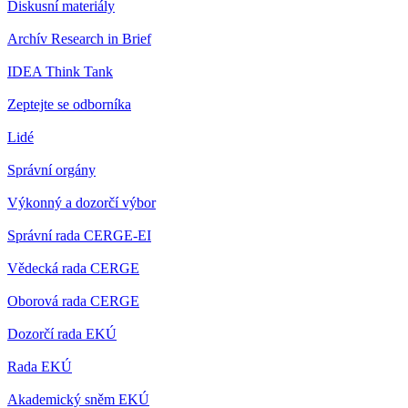
Diskusní materiály
Archív Research in Brief
IDEA Think Tank
Zeptejte se odborníka
Lidé
Správní orgány
Výkonný a dozorčí výbor
Správní rada CERGE-EI
Vědecká rada CERGE
Oborová rada CERGE
Dozorčí rada EKÚ
Rada EKÚ
Akademický sněm EKÚ