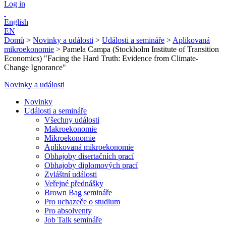
Log in
English
EN
Domů
>
Novinky a události
>
Události a semináře
>
Aplikovaná
mikroekonomie
>
Pamela Campa (Stockholm Institute of Transition
Economics) "Facing the Hard Truth: Evidence from Climate-
Change Ignorance"
Novinky a události
Novinky
Události a semináře
Všechny události
Makroekonomie
Mikroekonomie
Aplikovaná mikroekonomie
Obhajoby disertačních prací
Obhajoby diplomových prací
Zvláštní události
Veřejné přednášky
Brown Bag semináře
Pro uchazeče o studium
Pro absolventy
Job Talk semináře