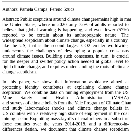
Authors:
Pamela Campa,
Ferenc Szucs
Abstract:
Public
scepticism
around
climate
change
remains
high
in
ma
the United States, where in 2020 only 72% of adults reported to
believe
that global warming is happening, and even fewer (57%)
reported to be certain
about its anthropogenic nature. The
widespread scepticism about climate change,
especially in a country,
like the US, that is the second largest CO2 emitter
worldwide,
underscores the challenges of developing a popular consensus
around
climate issues. Building such consensus, in turn, is crucial
for the deeper and
swifter policy action needed at global level to
fight climate change, and requires
understanding the roots of climate
change scepticism.
In this paper, we show that information avoidance aimed at
protecting identity
contributes at explaining climate change
scepticism. We combine data on mining
employment from the US
Mine Safety and Health Administration (MSHA)
and
surveys
of
climate
beliefs
from
the
Yale
Program
of
Climate
Cha
and study labor-market shocks and climate change beliefs in
US
counties with a relatively high share of employment in the coal
mining sector.
Exploiting mass-layoffs of coal miners in a subset of
these counties over the years
2014-2018, and a difference-in-
differences design, we document that climate
change scepticism