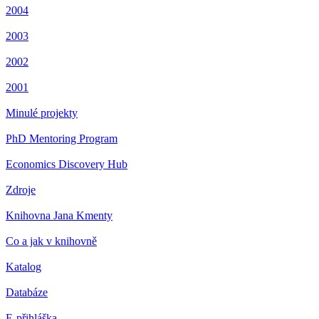
2004
2003
2002
2001
Minulé projekty
PhD Mentoring Program
Economics Discovery Hub
Zdroje
Knihovna Jana Kmenty
Co a jak v knihovně
Katalog
Databáze
E-přihláška