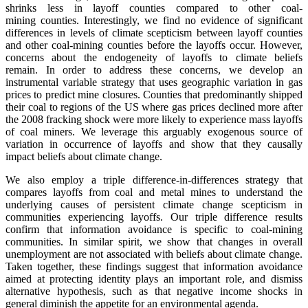
shrinks less in layoff counties compared to other coal-
mining
counties. Interestingly, we find no evidence of significant
differences in levels of
climate scepticism between layoff counties
and other coal-mining counties
before
the layoffs occur. However,
concerns about the endogeneity of layoffs to climate
beliefs
remain.
In order to address these concerns, we develop an
instrumental
variable strategy that uses geographic variation in gas
prices to predict mine
closures. Counties that predominantly shipped
their coal to regions of the US
where gas prices declined more after
the 2008 fracking shock were more likely to
experience mass layoffs
of coal miners. We leverage this arguably exogenous
source of
variation in occurrence of layoffs and show that they causally
impact
beliefs about climate change.
We also employ a triple difference-in-differences strategy that
compares layoffs from coal and metal mines to understand the
underlying causes of persistent climate change scepticism in
communities experiencing layoffs. Our triple difference results
confirm that information avoidance is specific to coal-mining
communities. In similar spirit, we show that changes in overall
unemployment are not associated with beliefs about climate change.
Taken together, these findings suggest that information avoidance
aimed at protecting identity plays an important role, and dismiss
alternative hypothesis, such as that negative income shocks in
general diminish the appetite for an environmental agenda.