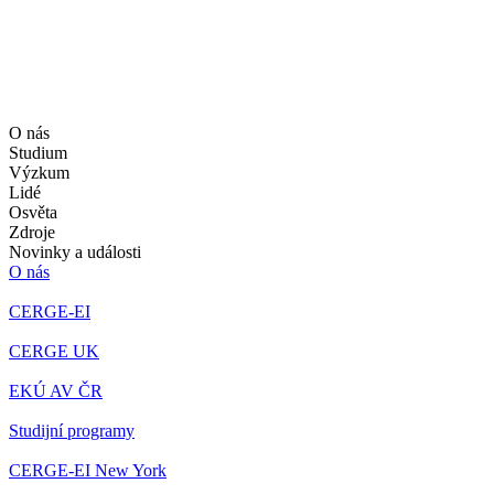
O nás
Studium
Výzkum
Lidé
Osvěta
Zdroje
Novinky a události
O nás
CERGE-EI
CERGE UK
EKÚ AV ČR
Studijní programy
CERGE-EI New York