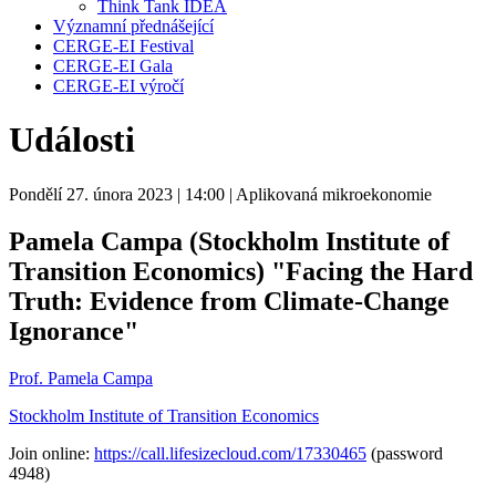
Think Tank IDEA
Významní přednášející
CERGE-EI Festival
CERGE-EI Gala
CERGE-EI výročí
Události
Pondělí 27. února 2023
| 14:00
| Aplikovaná mikroekonomie
Pamela Campa (Stockholm Institute of
Transition Economics) "Facing the Hard
Truth: Evidence from Climate-Change
Ignorance"
Prof. Pamela Campa
Stockholm Institute of Transition Economics
Join online:
https://call.lifesizecloud.com/17330465
(password
4948)