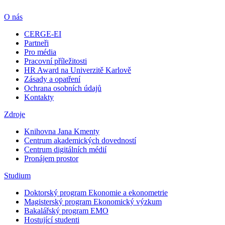
O nás
CERGE-EI
Partneři
Pro média
Pracovní příležitosti
HR Award na Univerzitě Karlově
Zásady a opatření
Ochrana osobních údajů
Kontakty
Zdroje
Knihovna Jana Kmenty
Centrum akademických dovedností
Centrum digitálních médií
Pronájem prostor
Studium
Doktorský program Ekonomie a ekonometrie
Magisterský program Ekonomický výzkum
Bakalářský program EMO
Hostující studenti