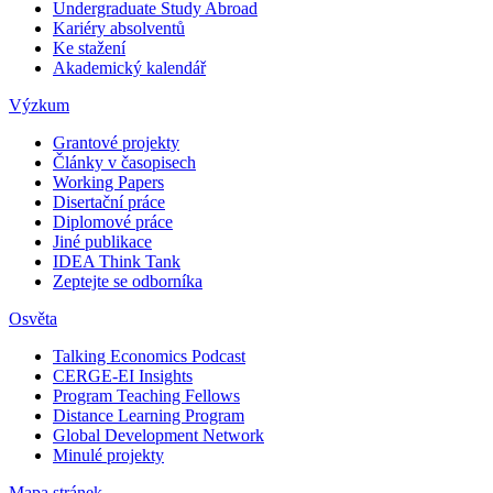
Undergraduate Study Abroad
Kariéry absolventů
Ke stažení
Akademický kalendář
Výzkum
Grantové projekty
Články v časopisech
Working Papers
Disertační práce
Diplomové práce
Jiné publikace
IDEA Think Tank
Zeptejte se odborníka
Osvěta
Talking Economics Podcast
CERGE-EI Insights
Program Teaching Fellows
Distance Learning Program
Global Development Network
Minulé projekty
Mapa stránek