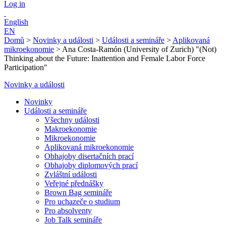
Log in
English
EN
Domů
>
Novinky a události
>
Události a semináře
>
Aplikovaná
mikroekonomie
>
Ana Costa-Ramón (University of Zurich) "(Not)
Thinking about the Future: Inattention and Female Labor Force
Participation"
Novinky a události
Novinky
Události a semináře
Všechny události
Makroekonomie
Mikroekonomie
Aplikovaná mikroekonomie
Obhajoby disertačních prací
Obhajoby diplomových prací
Zvláštní události
Veřejné přednášky
Brown Bag semináře
Pro uchazeče o studium
Pro absolventy
Job Talk semináře