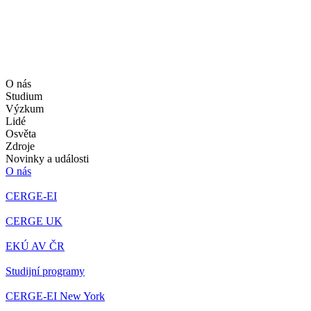
O nás
Studium
Výzkum
Lidé
Osvěta
Zdroje
Novinky a události
O nás
CERGE-EI
CERGE UK
EKÚ AV ČR
Studijní programy
CERGE-EI New York