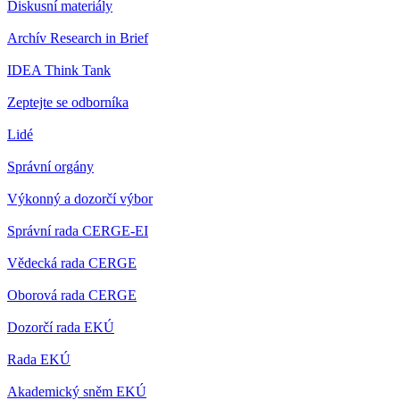
Diskusní materiály
Archív Research in Brief
IDEA Think Tank
Zeptejte se odborníka
Lidé
Správní orgány
Výkonný a dozorčí výbor
Správní rada CERGE-EI
Vědecká rada CERGE
Oborová rada CERGE
Dozorčí rada EKÚ
Rada EKÚ
Akademický sněm EKÚ