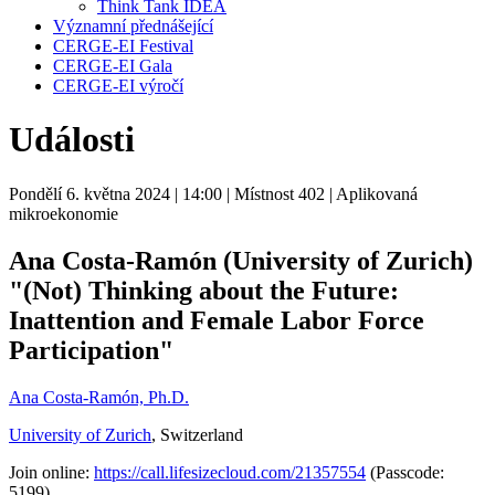
Think Tank IDEA
Významní přednášející
CERGE-EI Festival
CERGE-EI Gala
CERGE-EI výročí
Události
Pondělí 6. května 2024
| 14:00
| Místnost 402
| Aplikovaná
mikroekonomie
Ana Costa-Ramón (University of Zurich)
"(Not) Thinking about the Future:
Inattention and Female Labor Force
Participation"
Ana Costa-Ramón, Ph.D.
University of Zurich
, Switzerland
Join online:
https://call.lifesizecloud.com/21357554
(Passcode:
5199)