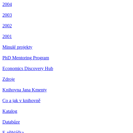
2004
2003
2002
2001
Minulé projekty
PhD Mentoring Program
Economics Discovery Hub
Zdroje
Knihovna Jana Kmenty
Co a jak v knihovně
Katalog
Databáze
E-přihláška