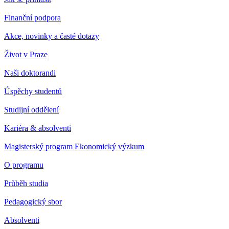
Finanční podpora
Akce, novinky a časté dotazy
Život v Praze
Naši doktorandi
Úspěchy studentů
Studijní oddělení
Kariéra & absolventi
Magisterský program Ekonomický výzkum
O programu
Průběh studia
Pedagogický sbor
Absolventi