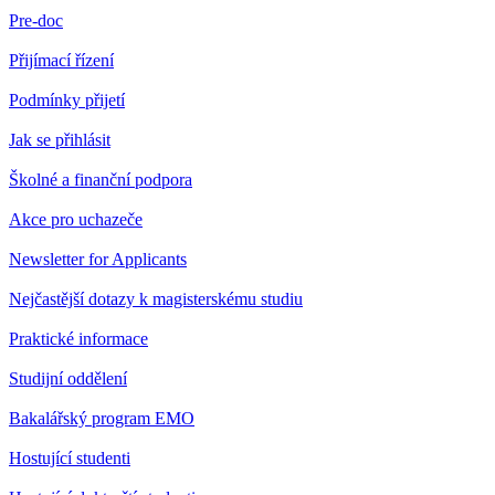
Pre-doc
Přijímací řízení
Podmínky přijetí
Jak se přihlásit
Školné a finanční podpora
Akce pro uchazeče
Newsletter for Applicants
Nejčastější dotazy k magisterskému studiu
Praktické informace
Studijní oddělení
Bakalářský program EMO
Hostující studenti