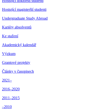
Hostující doktorští studenti
Hostující magisterští studenti
Undergraduate Study Abroad
Kariéry absolventů
Ke stažení
Akademický kalendář
Výzkum
Grantové projekty
Články v časopisech
2021–
2016–2020
2011–2015
–2010