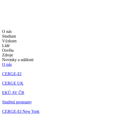
O nás
Studium
Výzkum
Lidé
Osvěta
Zdroje
Novinky a události
O nás
CERGE-EI
CERGE UK
EKÚ AV ČR
Studijní programy
CERGE-EI New York