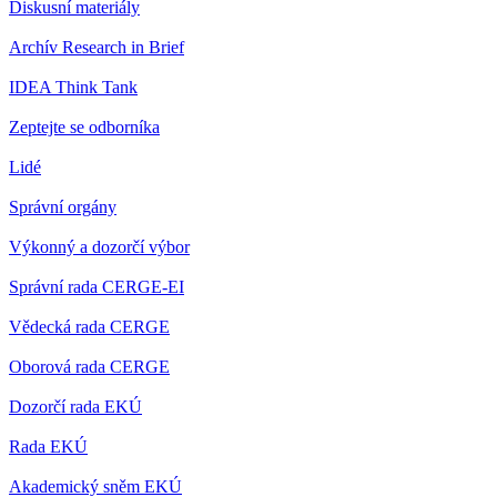
Diskusní materiály
Archív Research in Brief
IDEA Think Tank
Zeptejte se odborníka
Lidé
Správní orgány
Výkonný a dozorčí výbor
Správní rada CERGE-EI
Vědecká rada CERGE
Oborová rada CERGE
Dozorčí rada EKÚ
Rada EKÚ
Akademický sněm EKÚ