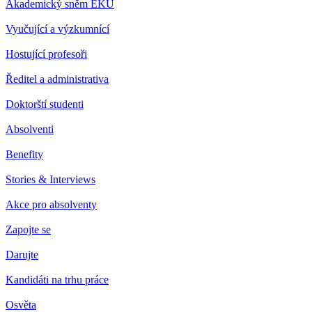
Akademický sněm EKÚ
Vyučující a výzkumnící
Hostující profesoři
Ředitel a administrativa
Doktorští studenti
Absolventi
Benefity
Stories & Interviews
Akce pro absolventy
Zapojte se
Darujte
Kandidáti na trhu práce
Osvěta