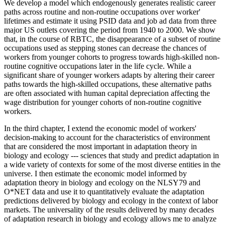
We develop a model which endogenously generates realistic career
paths across routine and non-routine occupations over worker'
lifetimes and estimate it using PSID data and job ad data from three
major US outlets covering the period from 1940 to 2000. We show
that, in the course of RBTC, the disappearance of a subset of routine
occupations used as stepping stones can decrease the chances of
workers from younger cohorts to progress towards high-skilled non-
routine cognitive occupations later in the life cycle. While a
significant share of younger workers adapts by altering their career
paths towards the high-skilled occupations, these alternative paths
are often associated with human capital depreciation affecting the
wage distribution for younger cohorts of non-routine cognitive
workers.
In the third chapter, I extend the economic model of workers'
decision-making to account for the characteristics of environment
that are considered the most important in adaptation theory in
biology and ecology --- sciences that study and predict adaptation in
a wide variety of contexts for some of the most diverse entities in the
universe. I then estimate the economic model informed by
adaptation theory in biology and ecology on the NLSY79 and
O*NET data and use it to quantitatively evaluate the adaptation
predictions delivered by biology and ecology in the context of labor
markets. The universality of the results delivered by many decades
of adaptation research in biology and ecology allows me to analyze