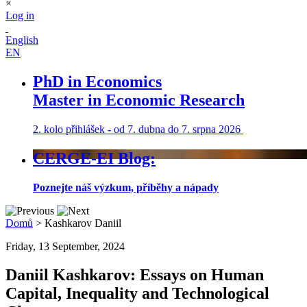
×
Log in
English
EN
PhD in Economics
Master in Economic Research
2. kolo přihlášek
-
od 7. dubna do 7. srpna 2026
CERGE-EI Blog:
Poznejte náš výzkum, příběhy a nápady
Domů
>
Kashkarov Daniil
Friday, 13 September, 2024
Daniil Kashkarov: Essays on Human
Capital, Inequality and Technological