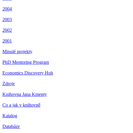
2004
2003
2002
2001
Minulé projekty
PhD Mentoring Program
Economics Discovery Hub
Zdroje
Knihovna Jana Kmenty
Co a jak v knihovně
Katalog
Databáze