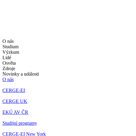
O nás
Studium
Výzkum
Lidé
Osvěta
Zdroje
Novinky a události
O nás
CERGE-EI
CERGE UK
EKÚ AV ČR
Studijní programy
CERGE-EI New York