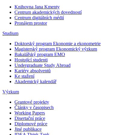
Knihovna Jana Kmenty
Centrum akademických dovedností
Centrum digitálních médií
Pronájem prostor
Studium
Doktorský program Ekonomie a ekonometrie
Magisterský program Ekonomický výzkum
Bakalářský program EMO
Hostující studenti
Undergraduate Study Abroad
Kariéry absolventů
Ke stažení
Akademický kalendář
Výzkum
Grantové projekty
Články v časopisech
Working Papers
Disertační práce
Diplomové práce
Jiné publikace
IDEA Think Tank