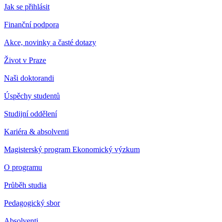
Jak se přihlásit
Finanční podpora
Akce, novinky a časté dotazy
Život v Praze
Naši doktorandi
Úspěchy studentů
Studijní oddělení
Kariéra & absolventi
Magisterský program Ekonomický výzkum
O programu
Průběh studia
Pedagogický sbor
Absolventi