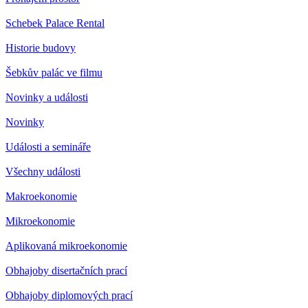
Schebek Palace Rental
Historie budovy
Šebkův palác ve filmu
Novinky a události
Novinky
Události a semináře
Všechny události
Makroekonomie
Mikroekonomie
Aplikovaná mikroekonomie
Obhajoby disertačních prací
Obhajoby diplomových prací