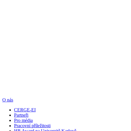
O nás
CERGE-EI
Partneři
Pro média
Pracovní příležitosti
HR Award na Univerzitě Karlově