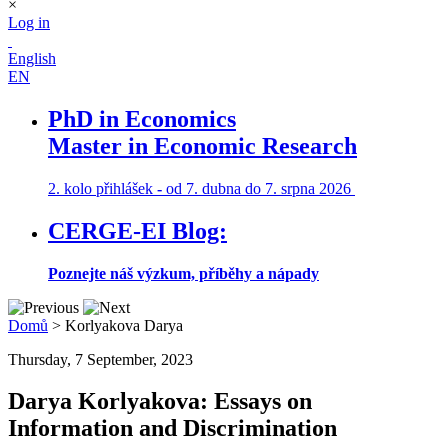
×
Log in
English
EN
PhD in Economics
Master in Economic Research
2. kolo přihlášek
-
od 7. dubna do 7. srpna 2026
CERGE-EI Blog:
Poznejte náš výzkum, příběhy a nápady
Domů
>
Korlyakova Darya
Thursday, 7 September, 2023
Darya Korlyakova: Essays on
Information and Discrimination