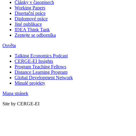
Články v časopisech
Working Papers
Disertační práce
Diplomové práce
Jiné publikace
IDEA Think Tank
Zeptejte se odborníka
Osvěta
Talking Economics Podcast
CERGE-EI Insights
Program Teaching Fellows
Distance Learning Program
Global Development Network
Minulé projekty
Mapa stránek
Site by CERGE-EI