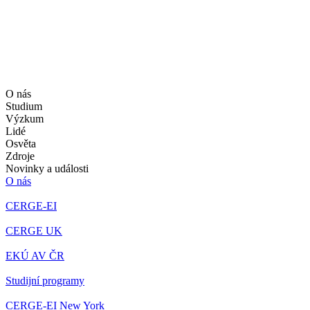
O nás
Studium
Výzkum
Lidé
Osvěta
Zdroje
Novinky a události
O nás
CERGE-EI
CERGE UK
EKÚ AV ČR
Studijní programy
CERGE-EI New York