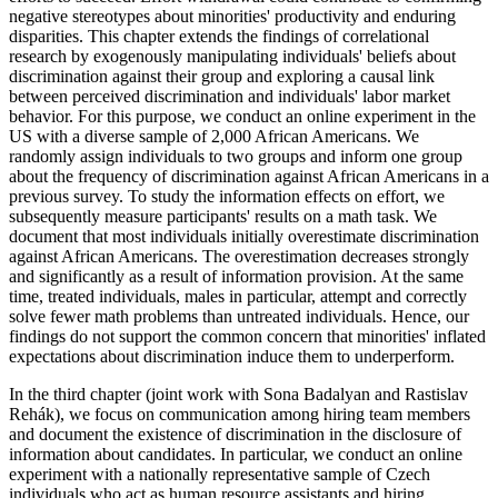
negative stereotypes about minorities' productivity and enduring
disparities. This chapter extends the findings of correlational
research by exogenously manipulating individuals' beliefs about
discrimination against their group and exploring a causal link
between perceived discrimination and individuals' labor market
behavior. For this purpose, we conduct an online experiment in the
US with a diverse sample of 2,000 African Americans. We
randomly assign individuals to two groups and inform one group
about the frequency of discrimination against African Americans in a
previous survey. To study the information effects on effort, we
subsequently measure participants' results on a math task. We
document that most individuals initially overestimate discrimination
against African Americans. The overestimation decreases strongly
and significantly as a result of information provision. At the same
time, treated individuals, males in particular, attempt and correctly
solve fewer math problems than untreated individuals. Hence, our
findings do not support the common concern that minorities' inflated
expectations about discrimination induce them to underperform.
In the third chapter (joint work with Sona Badalyan and Rastislav
Rehák), we focus on communication among hiring team members
and document the existence of discrimination in the disclosure of
information about candidates. In particular, we conduct an online
experiment with a nationally representative sample of Czech
individuals who act as human resource assistants and hiring