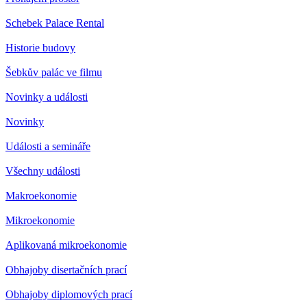
Schebek Palace Rental
Historie budovy
Šebkův palác ve filmu
Novinky a události
Novinky
Události a semináře
Všechny události
Makroekonomie
Mikroekonomie
Aplikovaná mikroekonomie
Obhajoby disertačních prací
Obhajoby diplomových prací