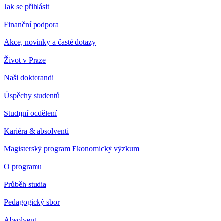
Jak se přihlásit
Finanční podpora
Akce, novinky a časté dotazy
Život v Praze
Naši doktorandi
Úspěchy studentů
Studijní oddělení
Kariéra & absolventi
Magisterský program Ekonomický výzkum
O programu
Průběh studia
Pedagogický sbor
Absolventi