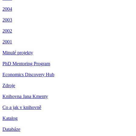
2004
2003
2002
2001
Minulé projekty
PhD Mentoring Program
Economics Discovery Hub
Zdroje
Knihovna Jana Kmenty
Co a jak v knihovně
Katalog
Databáze