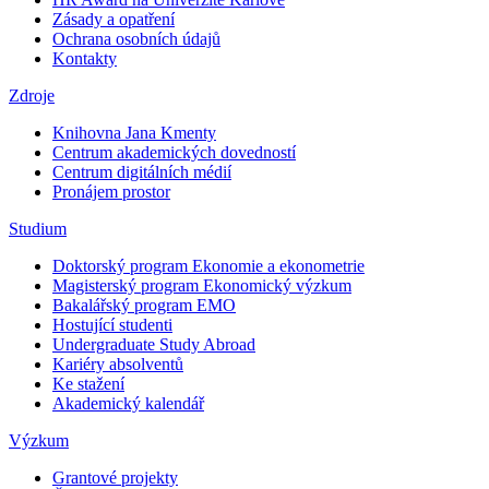
Zásady a opatření
Ochrana osobních údajů
Kontakty
Zdroje
Knihovna Jana Kmenty
Centrum akademických dovedností
Centrum digitálních médií
Pronájem prostor
Studium
Doktorský program Ekonomie a ekonometrie
Magisterský program Ekonomický výzkum
Bakalářský program EMO
Hostující studenti
Undergraduate Study Abroad
Kariéry absolventů
Ke stažení
Akademický kalendář
Výzkum
Grantové projekty