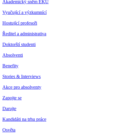
Akademický sněm EKÚ
Vyučující a výzkumnící
Hostující profesoři
Ředitel a administrativa
Doktorští studenti
Absolventi
Benefity
Stories & Interviews
Akce pro absolventy
Zapojte se
Darujte
Kandidáti na trhu práce
Osvěta