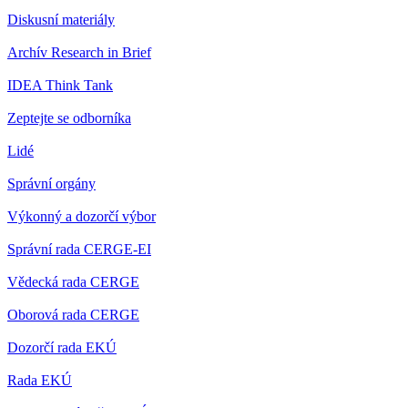
Diskusní materiály
Archív Research in Brief
IDEA Think Tank
Zeptejte se odborníka
Lidé
Správní orgány
Výkonný a dozorčí výbor
Správní rada CERGE-EI
Vědecká rada CERGE
Oborová rada CERGE
Dozorčí rada EKÚ
Rada EKÚ