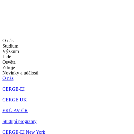
O nás
Studium
Výzkum
Lidé
Osvěta
Zdroje
Novinky a události
O nás
CERGE-EI
CERGE UK
EKÚ AV ČR
Studijní programy
CERGE-EI New York