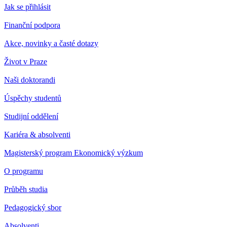
Jak se přihlásit
Finanční podpora
Akce, novinky a časté dotazy
Život v Praze
Naši doktorandi
Úspěchy studentů
Studijní oddělení
Kariéra & absolventi
Magisterský program Ekonomický výzkum
O programu
Průběh studia
Pedagogický sbor
Absolventi