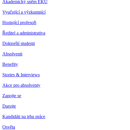
Akademický sněm EKÚ
Vyučující a výzkumnící
Hostující profesoři
Ředitel a administrativa
Doktorští studenti
Absolventi
Benefity
Stories & Interviews
Akce pro absolventy
Zapojte se
Darujte
Kandidáti na trhu práce
Osvěta