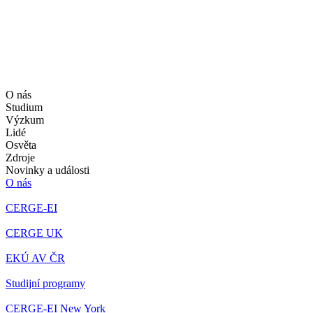
O nás
Studium
Výzkum
Lidé
Osvěta
Zdroje
Novinky a události
O nás
CERGE-EI
CERGE UK
EKÚ AV ČR
Studijní programy
CERGE-EI New York