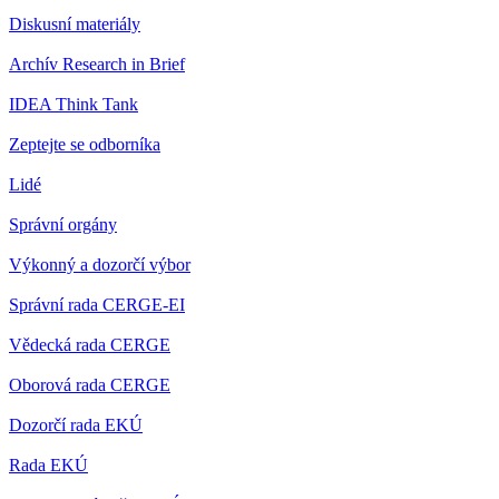
Diskusní materiály
Archív Research in Brief
IDEA Think Tank
Zeptejte se odborníka
Lidé
Správní orgány
Výkonný a dozorčí výbor
Správní rada CERGE-EI
Vědecká rada CERGE
Oborová rada CERGE
Dozorčí rada EKÚ
Rada EKÚ