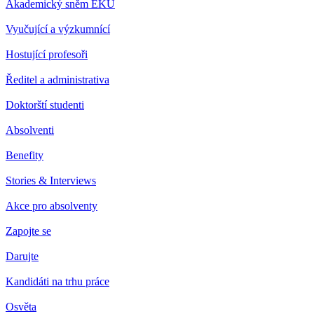
Akademický sněm EKÚ
Vyučující a výzkumnící
Hostující profesoři
Ředitel a administrativa
Doktorští studenti
Absolventi
Benefity
Stories & Interviews
Akce pro absolventy
Zapojte se
Darujte
Kandidáti na trhu práce
Osvěta