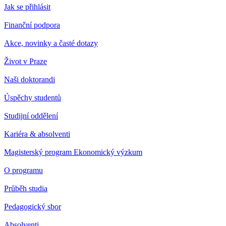
Jak se přihlásit
Finanční podpora
Akce, novinky a časté dotazy
Život v Praze
Naši doktorandi
Úspěchy studentů
Studijní oddělení
Kariéra & absolventi
Magisterský program Ekonomický výzkum
O programu
Průběh studia
Pedagogický sbor
Absolventi