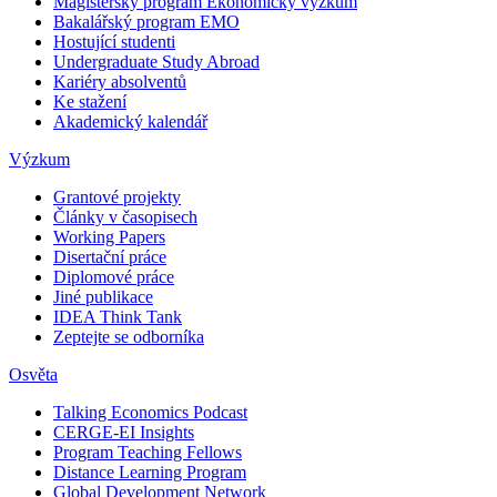
Magisterský program Ekonomický výzkum
Bakalářský program EMO
Hostující studenti
Undergraduate Study Abroad
Kariéry absolventů
Ke stažení
Akademický kalendář
Výzkum
Grantové projekty
Články v časopisech
Working Papers
Disertační práce
Diplomové práce
Jiné publikace
IDEA Think Tank
Zeptejte se odborníka
Osvěta
Talking Economics Podcast
CERGE-EI Insights
Program Teaching Fellows
Distance Learning Program
Global Development Network