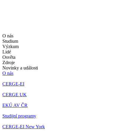
O nás
Studium
Výzkum
Lidé
Osvěta
Zdroje
Novinky a události
O nás
CERGE-EI
CERGE UK
EKÚ AV ČR
Studijní programy
CERGE-EI New York