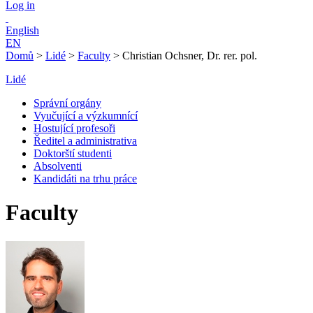
Log in
English
EN
Domů
>
Lidé
>
Faculty
>
Christian Ochsner, Dr. rer. pol.
Lidé
Správní orgány
Vyučující a výzkumnící
Hostující profesoři
Ředitel a administrativa
Doktorští studenti
Absolventi
Kandidáti na trhu práce
Faculty