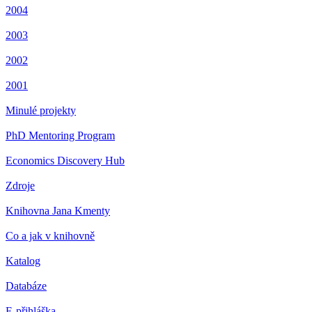
2004
2003
2002
2001
Minulé projekty
PhD Mentoring Program
Economics Discovery Hub
Zdroje
Knihovna Jana Kmenty
Co a jak v knihovně
Katalog
Databáze
E-přihláška