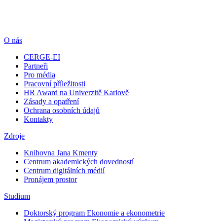
O nás
CERGE-EI
Partneři
Pro média
Pracovní příležitosti
HR Award na Univerzitě Karlově
Zásady a opatření
Ochrana osobních údajů
Kontakty
Zdroje
Knihovna Jana Kmenty
Centrum akademických dovedností
Centrum digitálních médií
Pronájem prostor
Studium
Doktorský program Ekonomie a ekonometrie