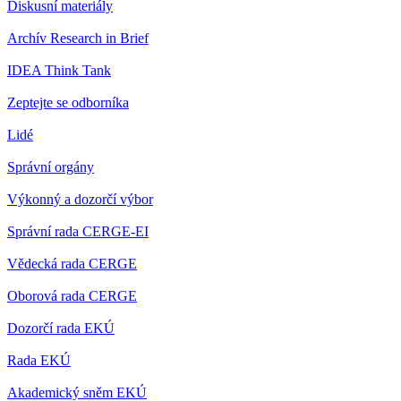
Diskusní materiály
Archív Research in Brief
IDEA Think Tank
Zeptejte se odborníka
Lidé
Správní orgány
Výkonný a dozorčí výbor
Správní rada CERGE-EI
Vědecká rada CERGE
Oborová rada CERGE
Dozorčí rada EKÚ
Rada EKÚ
Akademický sněm EKÚ