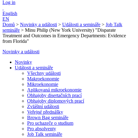
Log in
English
EN
Domů
>
Novinky a události
>
Události a semináře
>
Job Talk
semináře
>
Minu Philip (New York University) "Disparate
Treatment and Outcomes in Emergency Departments: Evidence
from Florida"
Novinky a události
Novinky
Události a semináře
Všechny události
Makroekonomie
Mikroekonomie
Aplikovaná mikroekonomie
Obhajoby disertačních prací
Obhajoby diplomových prací
Zvláštní události
Veřejné přednášky
Brown Bag semináře
Pro uchazeče o studium
Pro absolventy
Job Talk semináře