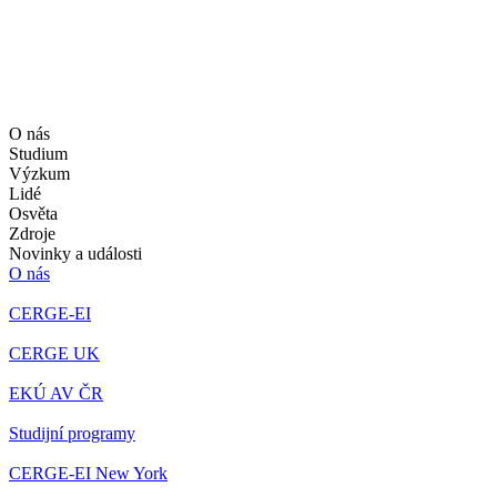
O nás
Studium
Výzkum
Lidé
Osvěta
Zdroje
Novinky a události
O nás
CERGE-EI
CERGE UK
EKÚ AV ČR
Studijní programy
CERGE-EI New York