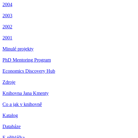
2004
2003
2002
2001
Minulé projekty
PhD Mentoring Program
Economics Discovery Hub
Zdroje
Knihovna Jana Kmenty
Co a jak v knihovně
Katalog
Databáze
E-přihláška