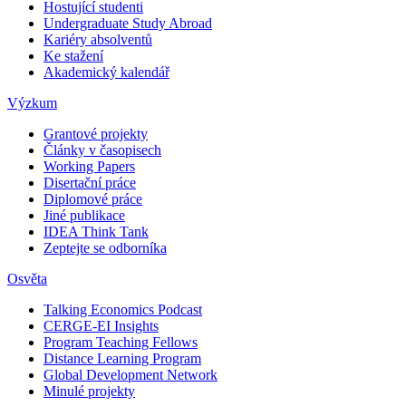
Hostující studenti
Undergraduate Study Abroad
Kariéry absolventů
Ke stažení
Akademický kalendář
Výzkum
Grantové projekty
Články v časopisech
Working Papers
Disertační práce
Diplomové práce
Jiné publikace
IDEA Think Tank
Zeptejte se odborníka
Osvěta
Talking Economics Podcast
CERGE-EI Insights
Program Teaching Fellows
Distance Learning Program
Global Development Network
Minulé projekty