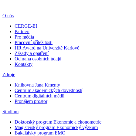
O nás
CERGE-EI
Partneři
Pro média
Pracovní příležitosti
HR Award na Univerzitě Karlově
Zásady a opatření
Ochrana osobních údajů
Kontakty
Zdroje
Knihovna Jana Kmenty
Centrum akademických dovedností
Centrum digitálních médií
Pronájem prostor
Studium
Doktorský program Ekonomie a ekonometrie
Magisterský program Ekonomický výzkum
Bakalářský program EMO