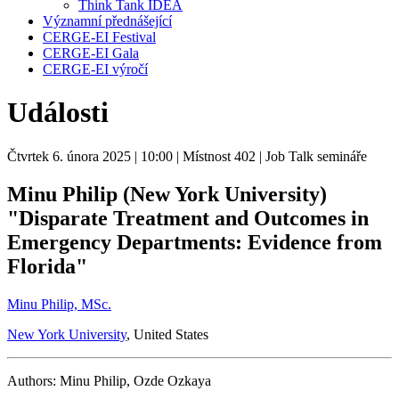
Think Tank IDEA
Významní přednášející
CERGE-EI Festival
CERGE-EI Gala
CERGE-EI výročí
Události
Čtvrtek 6. února 2025
| 10:00
| Místnost 402
| Job Talk semináře
Minu Philip (New York University)
"Disparate Treatment and Outcomes in
Emergency Departments: Evidence from
Florida"
Minu Philip, MSc.
New York University
, United States
Authors: Minu Philip, Ozde Ozkaya