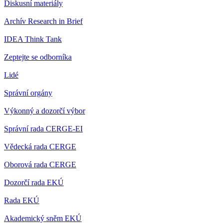
Diskusní materiály
Archív Research in Brief
IDEA Think Tank
Zeptejte se odborníka
Lidé
Správní orgány
Výkonný a dozorčí výbor
Správní rada CERGE-EI
Vědecká rada CERGE
Oborová rada CERGE
Dozorčí rada EKÚ
Rada EKÚ
Akademický sněm EKÚ