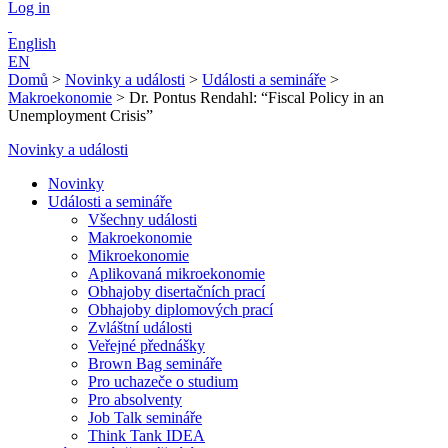
Log in
English
EN
Domů
>
Novinky a události
>
Události a semináře
>
Makroekonomie
>
Dr. Pontus Rendahl: “Fiscal Policy in an
Unemployment Crisis”
Novinky a události
Novinky
Události a semináře
Všechny události
Makroekonomie
Mikroekonomie
Aplikovaná mikroekonomie
Obhajoby disertačních prací
Obhajoby diplomových prací
Zvláštní události
Veřejné přednášky
Brown Bag semináře
Pro uchazeče o studium
Pro absolventy
Job Talk semináře
Think Tank IDEA