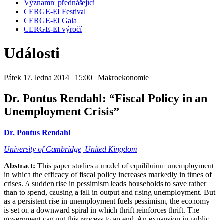
Významní přednášející
CERGE-EI Festival
CERGE-EI Gala
CERGE-EI výročí
Události
Pátek 17. ledna 2014
| 15:00
| Makroekonomie
Dr. Pontus Rendahl:
“Fiscal Policy in an
Unemployment Crisis”
Dr. Pontus Rendahl
University of Cambridge, United Kingdom
Abstract:
This paper studies a model of equilibrium unemployment
in which the efficacy of fiscal policy increases markedly in times of
crises. A sudden rise in pessimism leads households to save rather
than to spend, causing a fall in output and rising unemployment. But
as a persistent rise in unemployment fuels pessimism, the economy
is set on a downward spiral in which thrift reinforces thrift. The
government can put this process to an end. An expansion in public