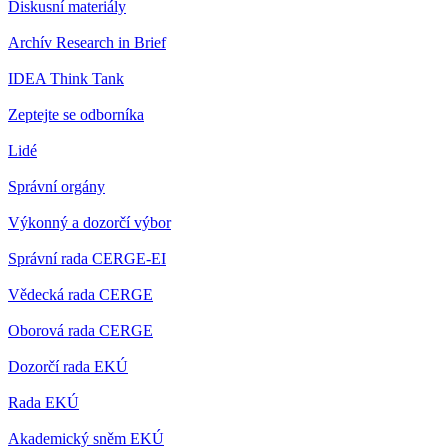
Diskusní materiály
Archív Research in Brief
IDEA Think Tank
Zeptejte se odborníka
Lidé
Správní orgány
Výkonný a dozorčí výbor
Správní rada CERGE-EI
Vědecká rada CERGE
Oborová rada CERGE
Dozorčí rada EKÚ
Rada EKÚ
Akademický sněm EKÚ