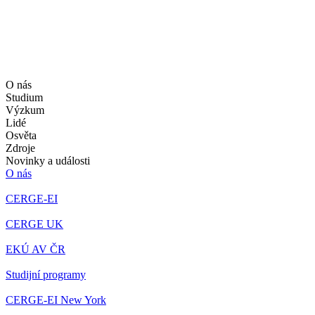
O nás
Studium
Výzkum
Lidé
Osvěta
Zdroje
Novinky a události
O nás
CERGE-EI
CERGE UK
EKÚ AV ČR
Studijní programy
CERGE-EI New York