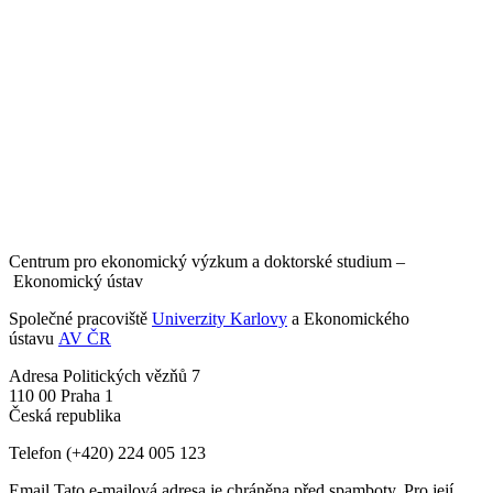
Centrum pro ekonomický výzkum a doktorské studium –
Ekonomický ústav
Společné pracoviště
Univerzity Karlovy
a Ekonomického
ústavu
AV ČR
Adresa
Politických vězňů 7
110 00 Praha 1
Česká republika
Telefon
(+420) 224 005 123
Email
Tato e-mailová adresa je chráněna před spamboty. Pro její