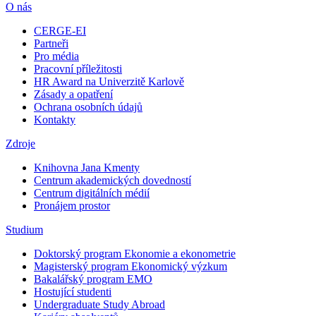
O nás
CERGE-EI
Partneři
Pro média
Pracovní příležitosti
HR Award na Univerzitě Karlově
Zásady a opatření
Ochrana osobních údajů
Kontakty
Zdroje
Knihovna Jana Kmenty
Centrum akademických dovedností
Centrum digitálních médií
Pronájem prostor
Studium
Doktorský program Ekonomie a ekonometrie
Magisterský program Ekonomický výzkum
Bakalářský program EMO
Hostující studenti
Undergraduate Study Abroad