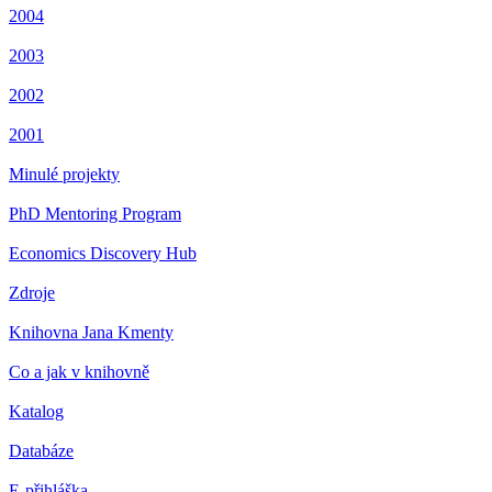
2004
2003
2002
2001
Minulé projekty
PhD Mentoring Program
Economics Discovery Hub
Zdroje
Knihovna Jana Kmenty
Co a jak v knihovně
Katalog
Databáze
E-přihláška