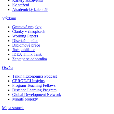
Kariéry absolventů
Ke stažení
Akademický kalendář
Výzkum
Grantové projekty
Články v časopisech
Working Papers
Disertační práce
Diplomové práce
Jiné publikace
IDEA Think Tank
Zeptejte se odborníka
Osvěta
Talking Economics Podcast
CERGE-EI Insights
Program Teaching Fellows
Distance Learning Program
Global Development Network
Minulé projekty
Mapa stránek