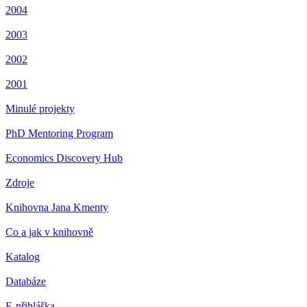
2004
2003
2002
2001
Minulé projekty
PhD Mentoring Program
Economics Discovery Hub
Zdroje
Knihovna Jana Kmenty
Co a jak v knihovně
Katalog
Databáze
E-přihláška