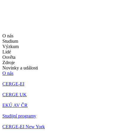
O nás
Studium
Výzkum
Lidé
Osvěta
Zdroje
Novinky a události
O nás
CERGE-EI
CERGE UK
EKÚ AV ČR
Studijní programy
CERGE-EI New York