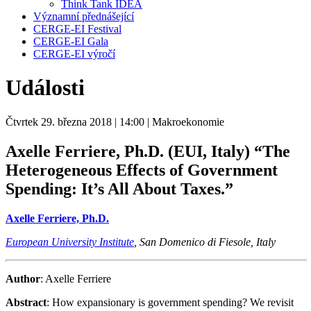
Think Tank IDEA
Významní přednášející
CERGE-EI Festival
CERGE-EI Gala
CERGE-EI výročí
Události
Čtvrtek 29. března 2018
| 14:00
| Makroekonomie
Axelle Ferriere, Ph.D. (EUI, Italy)
“The
Heterogeneous Effects of Government
Spending: It’s All About Taxes.”
Axelle Ferriere, Ph.D.
European University Institute
, San Domenico di Fiesole, Italy
Author
: Axelle Ferriere
Abstract
: How expansionary is government spending? We revisit