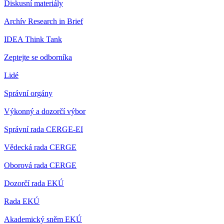
Diskusní materiály
Archív Research in Brief
IDEA Think Tank
Zeptejte se odborníka
Lidé
Správní orgány
Výkonný a dozorčí výbor
Správní rada CERGE-EI
Vědecká rada CERGE
Oborová rada CERGE
Dozorčí rada EKÚ
Rada EKÚ
Akademický sněm EKÚ