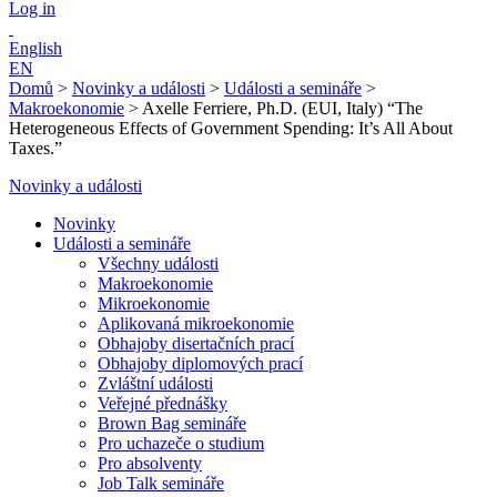
Log in
English
EN
Domů
>
Novinky a události
>
Události a semináře
>
Makroekonomie
>
Axelle Ferriere, Ph.D. (EUI, Italy) “The
Heterogeneous Effects of Government Spending: It’s All About
Taxes.”
Novinky a události
Novinky
Události a semináře
Všechny události
Makroekonomie
Mikroekonomie
Aplikovaná mikroekonomie
Obhajoby disertačních prací
Obhajoby diplomových prací
Zvláštní události
Veřejné přednášky
Brown Bag semináře
Pro uchazeče o studium
Pro absolventy
Job Talk semináře