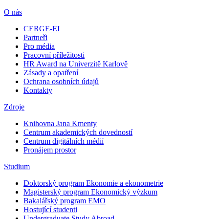
O nás
CERGE-EI
Partneři
Pro média
Pracovní příležitosti
HR Award na Univerzitě Karlově
Zásady a opatření
Ochrana osobních údajů
Kontakty
Zdroje
Knihovna Jana Kmenty
Centrum akademických dovedností
Centrum digitálních médií
Pronájem prostor
Studium
Doktorský program Ekonomie a ekonometrie
Magisterský program Ekonomický výzkum
Bakalářský program EMO
Hostující studenti
Undergraduate Study Abroad