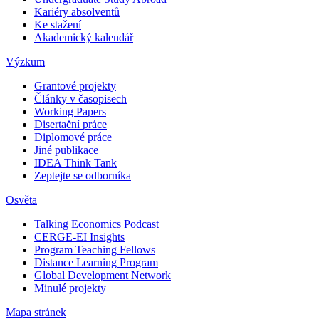
Kariéry absolventů
Ke stažení
Akademický kalendář
Výzkum
Grantové projekty
Články v časopisech
Working Papers
Disertační práce
Diplomové práce
Jiné publikace
IDEA Think Tank
Zeptejte se odborníka
Osvěta
Talking Economics Podcast
CERGE-EI Insights
Program Teaching Fellows
Distance Learning Program
Global Development Network
Minulé projekty
Mapa stránek