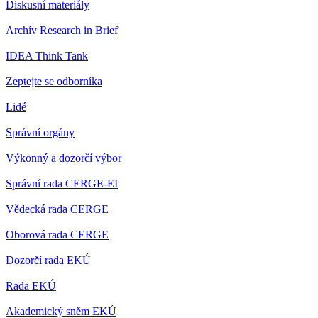
Diskusní materiály
Archív Research in Brief
IDEA Think Tank
Zeptejte se odborníka
Lidé
Správní orgány
Výkonný a dozorčí výbor
Správní rada CERGE-EI
Vědecká rada CERGE
Oborová rada CERGE
Dozorčí rada EKÚ
Rada EKÚ
Akademický sněm EKÚ