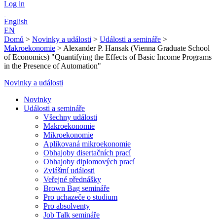
Log in
English
EN
Domů
>
Novinky a události
>
Události a semináře
>
Makroekonomie
>
Alexander P. Hansak (Vienna Graduate School
of Economics) "Quantifying the Effects of Basic Income Programs
in the Presence of Automation"
Novinky a události
Novinky
Události a semináře
Všechny události
Makroekonomie
Mikroekonomie
Aplikovaná mikroekonomie
Obhajoby disertačních prací
Obhajoby diplomových prací
Zvláštní události
Veřejné přednášky
Brown Bag semináře
Pro uchazeče o studium
Pro absolventy
Job Talk semináře