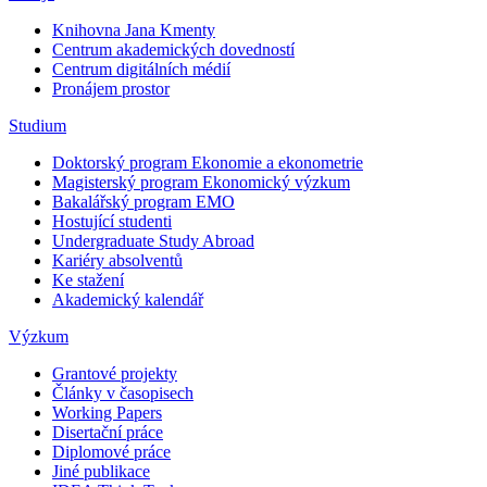
Knihovna Jana Kmenty
Centrum akademických dovedností
Centrum digitálních médií
Pronájem prostor
Studium
Doktorský program Ekonomie a ekonometrie
Magisterský program Ekonomický výzkum
Bakalářský program EMO
Hostující studenti
Undergraduate Study Abroad
Kariéry absolventů
Ke stažení
Akademický kalendář
Výzkum
Grantové projekty
Články v časopisech
Working Papers
Disertační práce
Diplomové práce
Jiné publikace