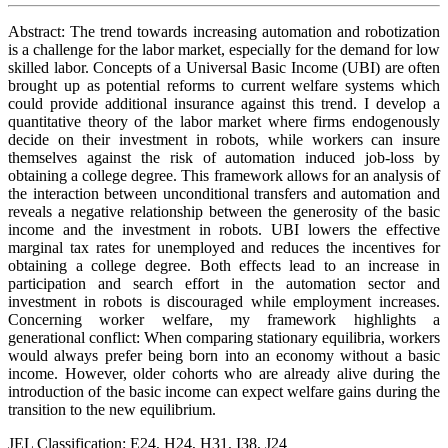
Abstract: The trend towards increasing automation and robotization
is a challenge for the labor market, especially for the demand for low
skilled labor. Concepts of a Universal Basic Income (UBI) are often
brought up as potential reforms to current welfare systems which
could provide additional insurance against this trend. I develop a
quantitative theory of the labor market where firms endogenously
decide on their investment in robots, while workers can insure
themselves against the risk of automation induced job-loss by
obtaining a college degree. This framework allows for an analysis of
the interaction between unconditional transfers and automation and
reveals a negative relationship between the generosity of the basic
income and the investment in robots. UBI lowers the effective
marginal tax rates for unemployed and reduces the incentives for
obtaining a college degree. Both effects lead to an increase in
participation and search effort in the automation sector and
investment in robots is discouraged while employment increases.
Concerning worker welfare, my framework highlights a
generational conflict: When comparing stationary equilibria, workers
would always prefer being born into an economy without a basic
income. However, older cohorts who are already alive during the
introduction of the basic income can expect welfare gains during the
transition to the new equilibrium.
JEL Classification: E24, H24, H31, I38, J24