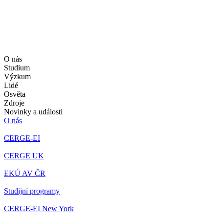
O nás
Studium
Výzkum
Lidé
Osvěta
Zdroje
Novinky a události
O nás
CERGE-EI
CERGE UK
EKÚ AV ČR
Studijní programy
CERGE-EI New York