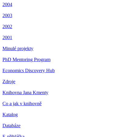
2004
2003
2002
2001
Minulé projekty
PhD Mentoring Program
Economics Discovery Hub
Zdroje
Knihovna Jana Kmenty
Co a jak v knihovně
Katalog
Databáze
E-přihláška