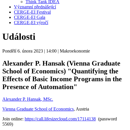
Think Tank IDEA
Významní přednášející
CERGE-EI Festival
CERGE-EI Gala
CERGE-EI výročí
Události
Pondělí 6. února 2023
| 14:00
| Makroekonomie
Alexander P. Hansak (Vienna Graduate
School of Economics) "Quantifying the
Effects of Basic Income Programs in the
Presence of Automation"
Alexander P. Hansak
, MSc.
Vienna Graduate School of Economics
, Austria
Join online:
https://call.lifesizecloud.com/17114138
(password
5569)