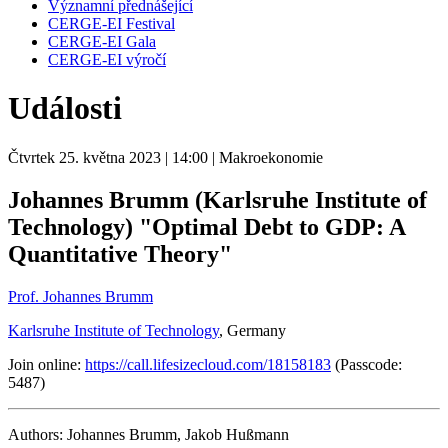
Významní přednášející
CERGE-EI Festival
CERGE-EI Gala
CERGE-EI výročí
Události
Čtvrtek 25. května 2023
| 14:00
| Makroekonomie
Johannes Brumm (Karlsruhe Institute of
Technology) "Optimal Debt to GDP: A
Quantitative Theory"
Prof. Johannes Brumm
Karlsruhe Institute of Technology
, Germany
Join online:
https://call.lifesizecloud.com/18158183
(Passcode:
5487)
Authors:
Johannes Brumm,
Jakob Hußmann