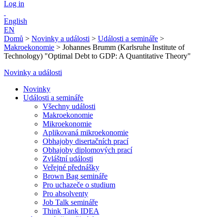
Log in
English
EN
Domů
>
Novinky a události
>
Události a semináře
>
Makroekonomie
>
Johannes Brumm (Karlsruhe Institute of
Technology) "Optimal Debt to GDP: A Quantitative Theory"
Novinky a události
Novinky
Události a semináře
Všechny události
Makroekonomie
Mikroekonomie
Aplikovaná mikroekonomie
Obhajoby disertačních prací
Obhajoby diplomových prací
Zvláštní události
Veřejné přednášky
Brown Bag semináře
Pro uchazeče o studium
Pro absolventy
Job Talk semináře
Think Tank IDEA