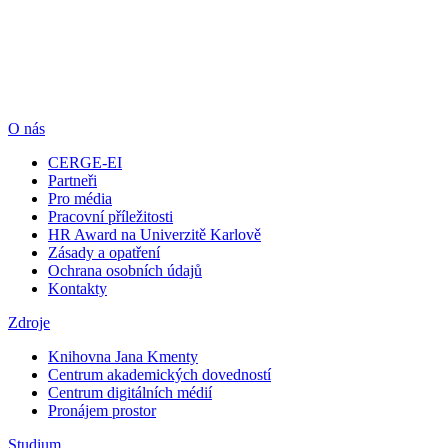
O nás
CERGE-EI
Partneři
Pro média
Pracovní příležitosti
HR Award na Univerzitě Karlově
Zásady a opatření
Ochrana osobních údajů
Kontakty
Zdroje
Knihovna Jana Kmenty
Centrum akademických dovedností
Centrum digitálních médií
Pronájem prostor
Studium