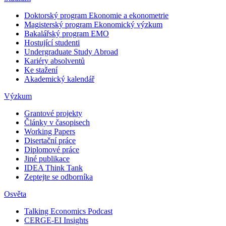
Doktorský program Ekonomie a ekonometrie
Magisterský program Ekonomický výzkum
Bakalářský program EMO
Hostující studenti
Undergraduate Study Abroad
Kariéry absolventů
Ke stažení
Akademický kalendář
Výzkum
Grantové projekty
Články v časopisech
Working Papers
Disertační práce
Diplomové práce
Jiné publikace
IDEA Think Tank
Zeptejte se odborníka
Osvěta
Talking Economics Podcast
CERGE-EI Insights