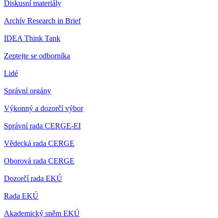
Diskusní materiály
Archív Research in Brief
IDEA Think Tank
Zeptejte se odborníka
Lidé
Správní orgány
Výkonný a dozorčí výbor
Správní rada CERGE-EI
Vědecká rada CERGE
Oborová rada CERGE
Dozorčí rada EKÚ
Rada EKÚ
Akademický sněm EKÚ