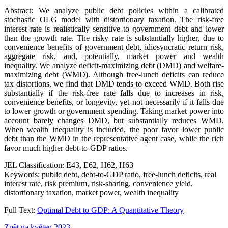
Abstract:
We analyze public debt policies within a calibrated
stochastic OLG model with
distortionary taxation. The risk-free
interest rate is realistically sensitive to govern
ment debt and lower
than the growth rate. The risky rate is substantially higher,
due to
convenience benefits of government debt, idiosyncratic return risk,
ag
gregate risk, and, potentially, market power and wealth
inequality.
We analyze
deficit-maximizing debt (DMD) and welfare-
maximizing debt (WMD). Although
free-lunch deficits can reduce
tax distortions, we find that DMD tends to exceed
WMD. Both rise
substantially if the risk-free rate falls due to increases in risk,
con
venience benefits, or longevity, yet not necessarily if it falls due
to lower growth or
government spending. Taking market power into
account barely changes DMD,
but substantially reduces WMD.
When wealth inequality is included, the poor fa
vor lower public
debt than the WMD in the representative agent case, while the
rich
favor much higher debt-to-GDP ratios.
JEL Classification:
E43, E62, H62, H63
Keywords:
public debt, debt-to-GDP ratio, free-lunch deficits, real
interest rate,
risk premium, risk-sharing, convenience yield,
distortionary taxation, market power,
wealth inequality
Full Text:
Optimal Debt to GDP: A Quantitative Theory
Zpět na květen 2023