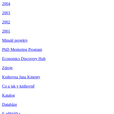
2004
2003
2002
2001
Minulé projekty
PhD Mentoring Program
Economics Discovery Hub
Zdroje
Knihovna Jana Kmenty
Co a jak v knihovně
Katalog
Databáze
E-přihláška