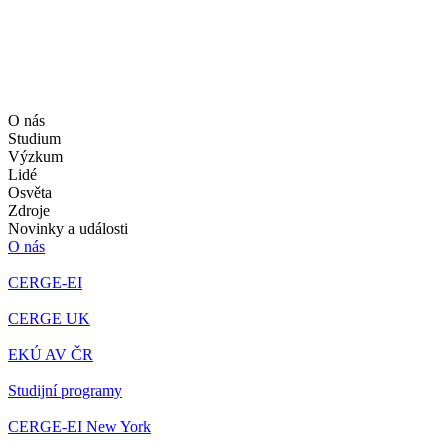
O nás
Studium
Výzkum
Lidé
Osvěta
Zdroje
Novinky a události
O nás
CERGE-EI
CERGE UK
EKÚ AV ČR
Studijní programy
CERGE-EI New York