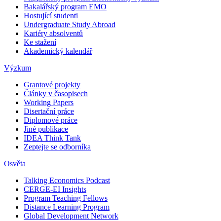
Bakalářský program EMO
Hostující studenti
Undergraduate Study Abroad
Kariéry absolventů
Ke stažení
Akademický kalendář
Výzkum
Grantové projekty
Články v časopisech
Working Papers
Disertační práce
Diplomové práce
Jiné publikace
IDEA Think Tank
Zeptejte se odborníka
Osvěta
Talking Economics Podcast
CERGE-EI Insights
Program Teaching Fellows
Distance Learning Program
Global Development Network