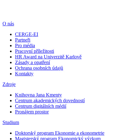
O nás
CERGE-EI
Partneři
Pro média
Pracovní příležitosti
HR Award na Univerzitě Karlově
Zásady a opatření
Ochrana osobních údajů
Kontakty
Zdroje
Knihovna Jana Kmenty
Centrum akademických dovedností
Centrum digitálních médií
Pronájem prostor
Studium
Doktorský program Ekonomie a ekonometrie
Magisterský program Ekonomický výzkum