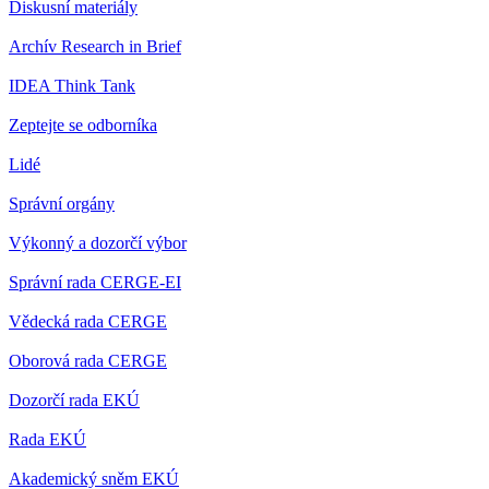
Diskusní materiály
Archív Research in Brief
IDEA Think Tank
Zeptejte se odborníka
Lidé
Správní orgány
Výkonný a dozorčí výbor
Správní rada CERGE-EI
Vědecká rada CERGE
Oborová rada CERGE
Dozorčí rada EKÚ
Rada EKÚ
Akademický sněm EKÚ