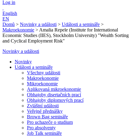
Log in
English
EN
Domů
>
Novinky a události
>
Události a semináře
>
Makroekonomie
>
Amalia Repele (Institute for International
Economic Studies (IIES), Stockholm University) "Wealth Sorting
and Cyclical Employment Risk"
Novinky a události
Novinky
Události a semináře
Všechny události
Makroekonomie
Mikroekonomie
Aplikovaná mikroekonomie
Obhajoby disertačních prací
Obhajoby diplomových prací
Zvláštní události
Veřejné přednášky
Brown Bag semináře
Pro uchazeče o studium
Pro absolventy
Job Talk semináře