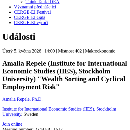
Think Tank IDEA
Významní přednášející
CERGE-EI Festival
CERGE-EI Gala
CERGE-EI výročí
Události
Úterý 5. května 2026
| 14:00
| Místnost 402
| Makroekonomie
Amalia Repele (Institute for International
Economic Studies (IIES), Stockholm
University) "Wealth Sorting and Cyclical
Employment Risk"
Amalia Repele, Ph.D.
Institute for International Economic Studies (IIES), Stockholm
University
, Sweden
Join online
Meeting number: 2744 881 1617