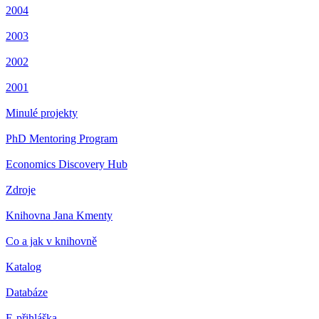
2004
2003
2002
2001
Minulé projekty
PhD Mentoring Program
Economics Discovery Hub
Zdroje
Knihovna Jana Kmenty
Co a jak v knihovně
Katalog
Databáze
E-přihláška