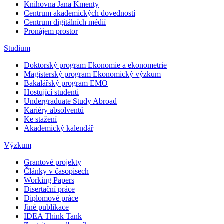
Knihovna Jana Kmenty
Centrum akademických dovedností
Centrum digitálních médií
Pronájem prostor
Studium
Doktorský program Ekonomie a ekonometrie
Magisterský program Ekonomický výzkum
Bakalářský program EMO
Hostující studenti
Undergraduate Study Abroad
Kariéry absolventů
Ke stažení
Akademický kalendář
Výzkum
Grantové projekty
Články v časopisech
Working Papers
Disertační práce
Diplomové práce
Jiné publikace
IDEA Think Tank