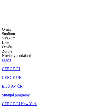
O nás
Studium
Výzkum
Lidé
Osvěta
Zdroje
Novinky a události
O nás
CERGE-EI
CERGE UK
EKÚ AV ČR
Studijní programy
CERGE-EI New York