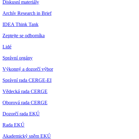
Diskusní materiály
Archív Research in Brief
IDEA Think Tank
Zeptejte se odborníka
Lidé
Správní orgány
Výkonný a dozorčí výbor
Správní rada CERGE-EI
Vědecká rada CERGE
Oborová rada CERGE
Dozorčí rada EKÚ
Rada EKÚ
Akademický sněm EKÚ