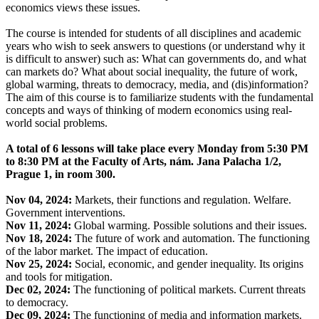
economics views these issues.
The course is intended for students of all disciplines and academic
years who wish to seek answers to questions (or understand why it
is difficult to answer) such as: What can governments do, and what
can markets do? What about social inequality, the future of work,
global warming, threats to democracy, media, and (dis)information?
The aim of this course is to familiarize students with the fundamental
concepts and ways of thinking of modern economics using real-
world social problems.
A total of 6 lessons will take place every Monday from 5:30 PM
to 8:30 PM at the Faculty of Arts, nám. Jana Palacha 1/2,
Prague 1, in room 300.
Nov 04, 2024:
Markets, their functions and regulation. Welfare.
Government interventions.
Nov 11, 2024:
Global warming. Possible solutions and their issues.
Nov 18, 2024:
The future of work and automation. The functioning
of the labor market. The impact of education.
Nov 25, 2024:
Social, economic, and gender inequality. Its origins
and tools for mitigation.
Dec 02, 2024:
The functioning of political markets. Current threats
to democracy.
Dec 09, 2024:
The functioning of media and information markets.