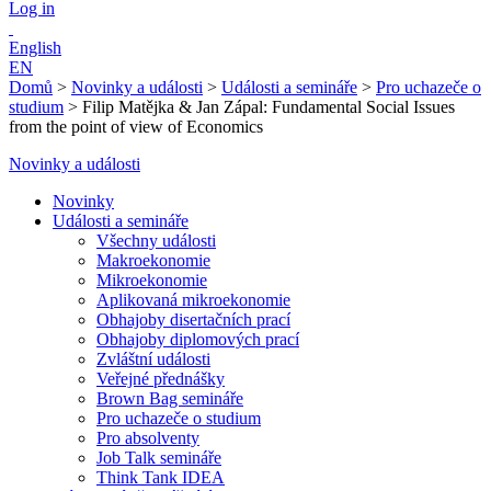
Log in
English
EN
Domů
>
Novinky a události
>
Události a semináře
>
Pro uchazeče o
studium
>
Filip Matějka & Jan Zápal: Fundamental Social Issues
from the point of view of Economics
Novinky a události
Novinky
Události a semináře
Všechny události
Makroekonomie
Mikroekonomie
Aplikovaná mikroekonomie
Obhajoby disertačních prací
Obhajoby diplomových prací
Zvláštní události
Veřejné přednášky
Brown Bag semináře
Pro uchazeče o studium
Pro absolventy
Job Talk semináře
Think Tank IDEA