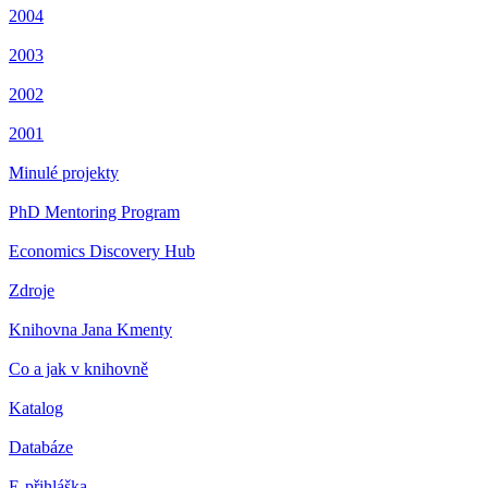
2004
2003
2002
2001
Minulé projekty
PhD Mentoring Program
Economics Discovery Hub
Zdroje
Knihovna Jana Kmenty
Co a jak v knihovně
Katalog
Databáze
E-přihláška