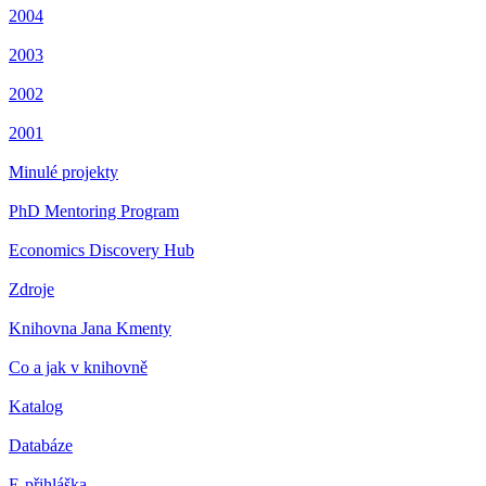
2004
2003
2002
2001
Minulé projekty
PhD Mentoring Program
Economics Discovery Hub
Zdroje
Knihovna Jana Kmenty
Co a jak v knihovně
Katalog
Databáze
E-přihláška