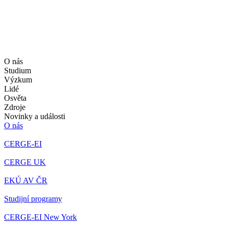
O nás
Studium
Výzkum
Lidé
Osvěta
Zdroje
Novinky a události
O nás
CERGE-EI
CERGE UK
EKÚ AV ČR
Studijní programy
CERGE-EI New York