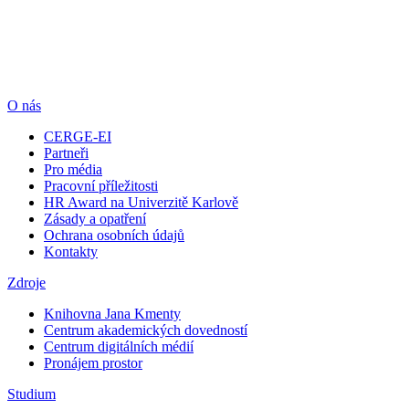
O nás
CERGE-EI
Partneři
Pro média
Pracovní příležitosti
HR Award na Univerzitě Karlově
Zásady a opatření
Ochrana osobních údajů
Kontakty
Zdroje
Knihovna Jana Kmenty
Centrum akademických dovedností
Centrum digitálních médií
Pronájem prostor
Studium