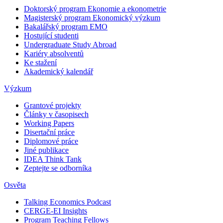
Doktorský program Ekonomie a ekonometrie
Magisterský program Ekonomický výzkum
Bakalářský program EMO
Hostující studenti
Undergraduate Study Abroad
Kariéry absolventů
Ke stažení
Akademický kalendář
Výzkum
Grantové projekty
Články v časopisech
Working Papers
Disertační práce
Diplomové práce
Jiné publikace
IDEA Think Tank
Zeptejte se odborníka
Osvěta
Talking Economics Podcast
CERGE-EI Insights
Program Teaching Fellows