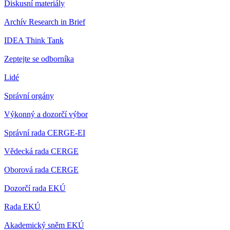
Diskusní materiály
Archív Research in Brief
IDEA Think Tank
Zeptejte se odborníka
Lidé
Správní orgány
Výkonný a dozorčí výbor
Správní rada CERGE-EI
Vědecká rada CERGE
Oborová rada CERGE
Dozorčí rada EKÚ
Rada EKÚ
Akademický sněm EKÚ