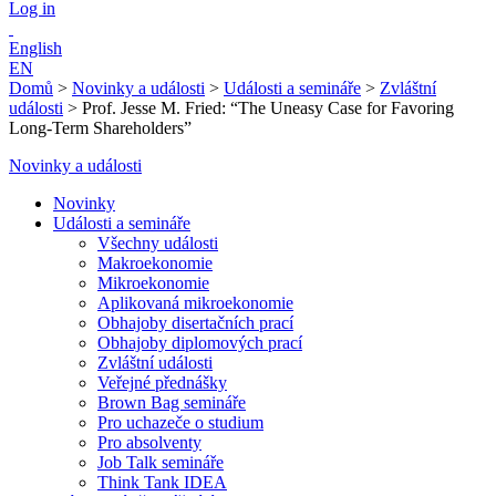
Log in
English
EN
Domů
>
Novinky a události
>
Události a semináře
>
Zvláštní
události
>
Prof. Jesse M. Fried: “The Uneasy Case for Favoring
Long-Term Shareholders”
Novinky a události
Novinky
Události a semináře
Všechny události
Makroekonomie
Mikroekonomie
Aplikovaná mikroekonomie
Obhajoby disertačních prací
Obhajoby diplomových prací
Zvláštní události
Veřejné přednášky
Brown Bag semináře
Pro uchazeče o studium
Pro absolventy
Job Talk semináře
Think Tank IDEA