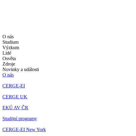
O nás
Studium
Výzkum
Lidé
Osvěta
Zdroje
Novinky a události
O nás
CERGE-EI
CERGE UK
EKÚ AV ČR
Studijní programy
CERGE-EI New York