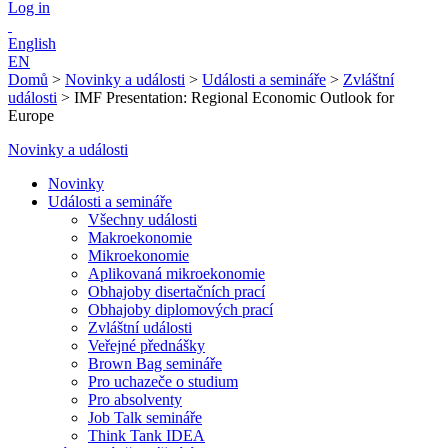
Log in
English
EN
Domů
>
Novinky a události
>
Události a semináře
>
Zvláštní
události
>
IMF Presentation: Regional Economic Outlook for
Europe
Novinky a události
Novinky
Události a semináře
Všechny události
Makroekonomie
Mikroekonomie
Aplikovaná mikroekonomie
Obhajoby disertačních prací
Obhajoby diplomových prací
Zvláštní události
Veřejné přednášky
Brown Bag semináře
Pro uchazeče o studium
Pro absolventy
Job Talk semináře
Think Tank IDEA