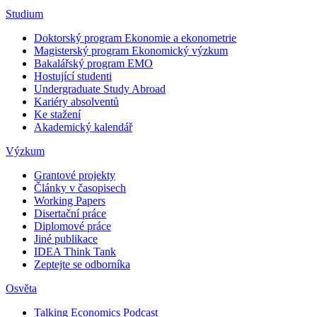
Studium
Doktorský program Ekonomie a ekonometrie
Magisterský program Ekonomický výzkum
Bakalářský program EMO
Hostující studenti
Undergraduate Study Abroad
Kariéry absolventů
Ke stažení
Akademický kalendář
Výzkum
Grantové projekty
Články v časopisech
Working Papers
Disertační práce
Diplomové práce
Jiné publikace
IDEA Think Tank
Zeptejte se odborníka
Osvěta
Talking Economics Podcast