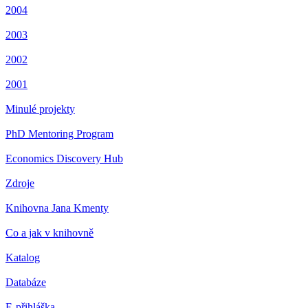
2004
2003
2002
2001
Minulé projekty
PhD Mentoring Program
Economics Discovery Hub
Zdroje
Knihovna Jana Kmenty
Co a jak v knihovně
Katalog
Databáze
E-přihláška