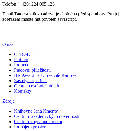
Telefon
(+420) 224 005 123
Email
Tato e-mailová adresa je chráněna před spamboty. Pro její
zobrazení musíte mít povolen Javascript.
O nás
CERGE-EI
Partneři
Pro média
Pracovní příležitosti
HR Award na Univerzitě Karlově
Zásady a opatření
Ochrana osobních údajů
Kontakty
Zdroje
Knihovna Jana Kmenty
Centrum akademických dovedností
Centrum digitálních médií
Pronájem prostor