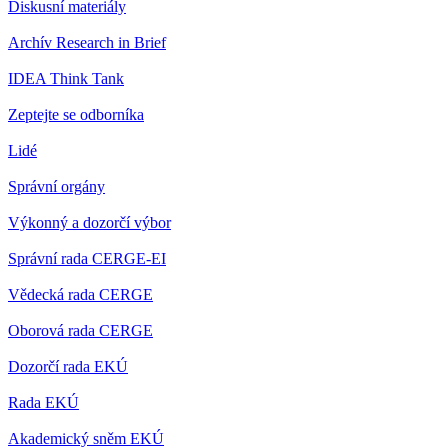
Diskusní materiály
Archív Research in Brief
IDEA Think Tank
Zeptejte se odborníka
Lidé
Správní orgány
Výkonný a dozorčí výbor
Správní rada CERGE-EI
Vědecká rada CERGE
Oborová rada CERGE
Dozorčí rada EKÚ
Rada EKÚ
Akademický sněm EKÚ