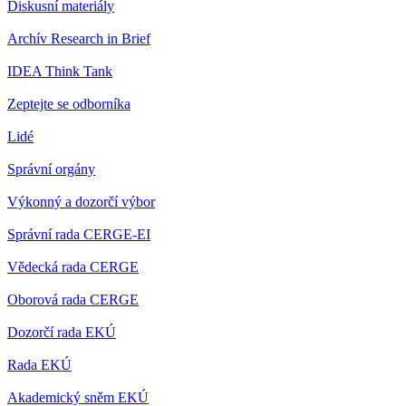
Diskusní materiály
Archív Research in Brief
IDEA Think Tank
Zeptejte se odborníka
Lidé
Správní orgány
Výkonný a dozorčí výbor
Správní rada CERGE-EI
Vědecká rada CERGE
Oborová rada CERGE
Dozorčí rada EKÚ
Rada EKÚ
Akademický sněm EKÚ