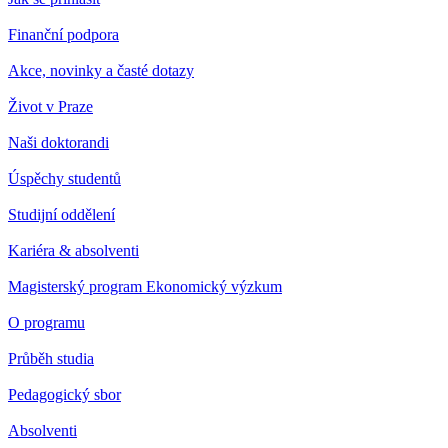
Finanční podpora
Akce, novinky a časté dotazy
Život v Praze
Naši doktorandi
Úspěchy studentů
Studijní oddělení
Kariéra & absolventi
Magisterský program Ekonomický výzkum
O programu
Průběh studia
Pedagogický sbor
Absolventi