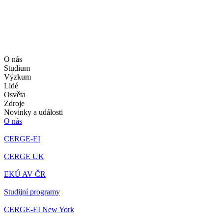
O nás
Studium
Výzkum
Lidé
Osvěta
Zdroje
Novinky a události
O nás
CERGE-EI
CERGE UK
EKÚ AV ČR
Studijní programy
CERGE-EI New York