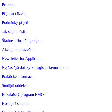
Pre-doc
Přijímací řízení
Podmínky přijetí
Jak se přihlásit
Školné a finanční podpora
Akce pro uchazeče
Newsletter for Applicants
Nejčastější dotazy k magisterskému studiu
Praktické informace
Studijní oddělení
Bakalářský program EMO
Hostující studenti