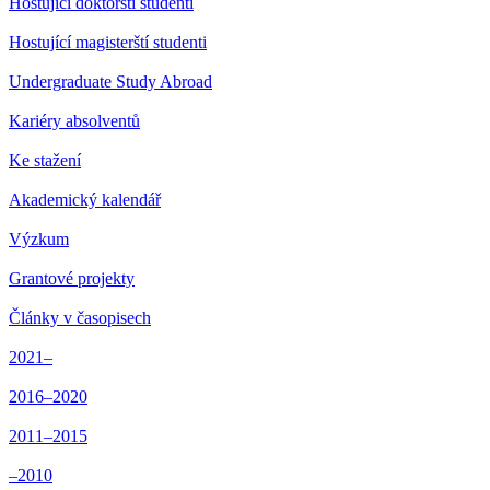
Hostující doktorští studenti
Hostující magisterští studenti
Undergraduate Study Abroad
Kariéry absolventů
Ke stažení
Akademický kalendář
Výzkum
Grantové projekty
Články v časopisech
2021–
2016–2020
2011–2015
–2010