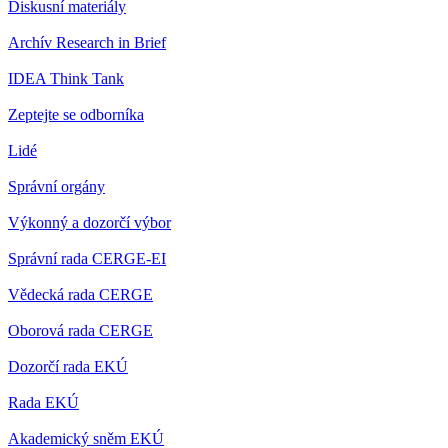
Diskusní materiály
Archív Research in Brief
IDEA Think Tank
Zeptejte se odborníka
Lidé
Správní orgány
Výkonný a dozorčí výbor
Správní rada CERGE-EI
Vědecká rada CERGE
Oborová rada CERGE
Dozorčí rada EKÚ
Rada EKÚ
Akademický sněm EKÚ