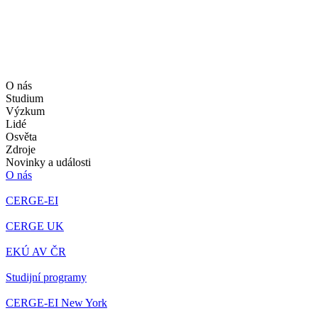
O nás
Studium
Výzkum
Lidé
Osvěta
Zdroje
Novinky a události
O nás
CERGE-EI
CERGE UK
EKÚ AV ČR
Studijní programy
CERGE-EI New York