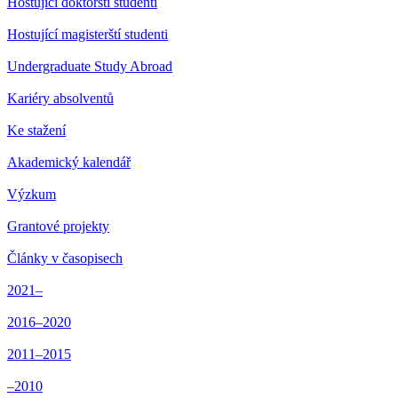
Hostující doktorští studenti
Hostující magisterští studenti
Undergraduate Study Abroad
Kariéry absolventů
Ke stažení
Akademický kalendář
Výzkum
Grantové projekty
Články v časopisech
2021–
2016–2020
2011–2015
–2010