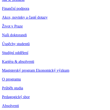
Finanční podpora
Akce, novinky a časté dotazy
Život v Praze
Naši doktorandi
Úspěchy studentů
Studijní oddělení
Kariéra & absolventi
Magisterský program Ekonomický výzkum
O programu
Průběh studia
Pedagogický sbor
Absolventi