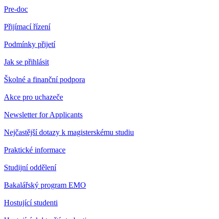
Pre-doc
Přijímací řízení
Podmínky přijetí
Jak se přihlásit
Školné a finanční podpora
Akce pro uchazeče
Newsletter for Applicants
Nejčastější dotazy k magisterskému studiu
Praktické informace
Studijní oddělení
Bakalářský program EMO
Hostující studenti