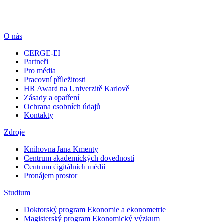
O nás
CERGE-EI
Partneři
Pro média
Pracovní příležitosti
HR Award na Univerzitě Karlově
Zásady a opatření
Ochrana osobních údajů
Kontakty
Zdroje
Knihovna Jana Kmenty
Centrum akademických dovedností
Centrum digitálních médií
Pronájem prostor
Studium
Doktorský program Ekonomie a ekonometrie
Magisterský program Ekonomický výzkum