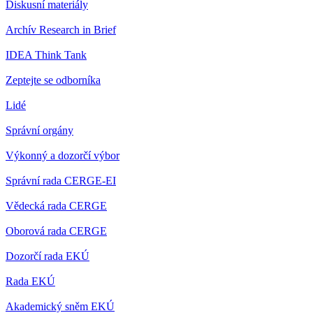
Diskusní materiály
Archív Research in Brief
IDEA Think Tank
Zeptejte se odborníka
Lidé
Správní orgány
Výkonný a dozorčí výbor
Správní rada CERGE-EI
Vědecká rada CERGE
Oborová rada CERGE
Dozorčí rada EKÚ
Rada EKÚ
Akademický sněm EKÚ