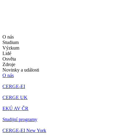
O nás
Studium
Výzkum
Lidé
Osvěta
Zdroje
Novinky a události
O nás
CERGE-EI
CERGE UK
EKÚ AV ČR
Studijní programy
CERGE-EI New York