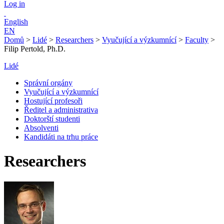
Log in
English
EN
Domů
>
Lidé
>
Researchers
>
Vyučující a výzkumnící
>
Faculty
>
Filip Pertold, Ph.D.
Lidé
Správní orgány
Vyučující a výzkumnící
Hostující profesoři
Ředitel a administrativa
Doktorští studenti
Absolventi
Kandidáti na trhu práce
Researchers