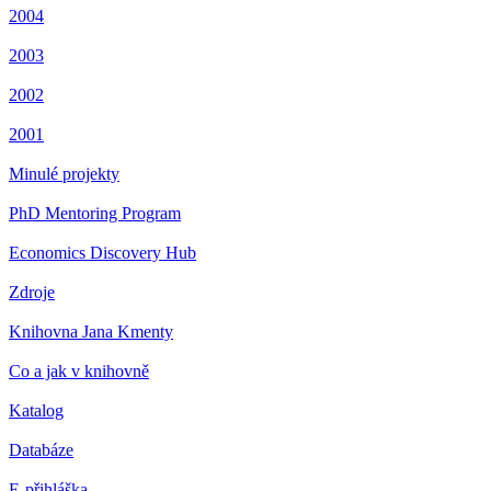
2004
2003
2002
2001
Minulé projekty
PhD Mentoring Program
Economics Discovery Hub
Zdroje
Knihovna Jana Kmenty
Co a jak v knihovně
Katalog
Databáze
E-přihláška