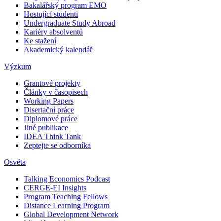
Bakalářský program EMO
Hostující studenti
Undergraduate Study Abroad
Kariéry absolventů
Ke stažení
Akademický kalendář
Výzkum
Grantové projekty
Články v časopisech
Working Papers
Disertační práce
Diplomové práce
Jiné publikace
IDEA Think Tank
Zeptejte se odborníka
Osvěta
Talking Economics Podcast
CERGE-EI Insights
Program Teaching Fellows
Distance Learning Program
Global Development Network