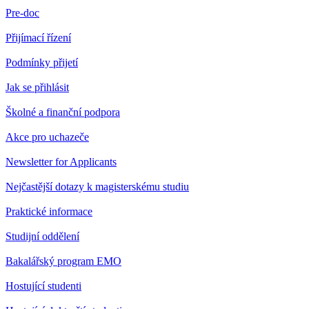
Pre-doc
Přijímací řízení
Podmínky přijetí
Jak se přihlásit
Školné a finanční podpora
Akce pro uchazeče
Newsletter for Applicants
Nejčastější dotazy k magisterskému studiu
Praktické informace
Studijní oddělení
Bakalářský program EMO
Hostující studenti