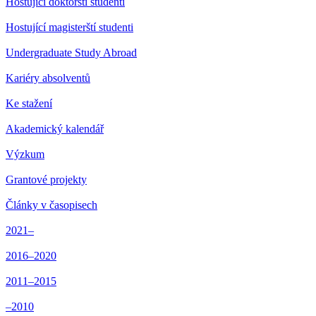
Hostující doktorští studenti
Hostující magisterští studenti
Undergraduate Study Abroad
Kariéry absolventů
Ke stažení
Akademický kalendář
Výzkum
Grantové projekty
Články v časopisech
2021–
2016–2020
2011–2015
–2010