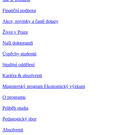
Finanční podpora
Akce, novinky a časté dotazy
Život v Praze
Naši doktorandi
Úspěchy studentů
Studijní oddělení
Kariéra & absolventi
Magisterský program Ekonomický výzkum
O programu
Průběh studia
Pedagogický sbor
Absolventi