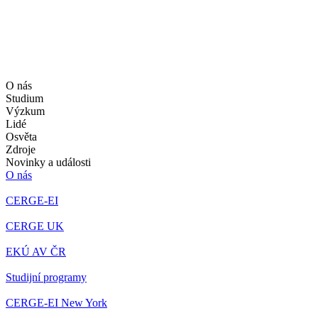
O nás
Studium
Výzkum
Lidé
Osvěta
Zdroje
Novinky a události
O nás
CERGE-EI
CERGE UK
EKÚ AV ČR
Studijní programy
CERGE-EI New York