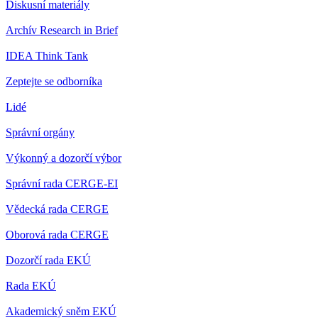
Diskusní materiály
Archív Research in Brief
IDEA Think Tank
Zeptejte se odborníka
Lidé
Správní orgány
Výkonný a dozorčí výbor
Správní rada CERGE-EI
Vědecká rada CERGE
Oborová rada CERGE
Dozorčí rada EKÚ
Rada EKÚ
Akademický sněm EKÚ