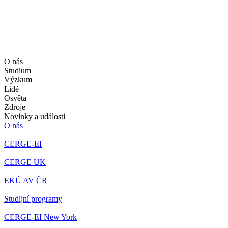
O nás
Studium
Výzkum
Lidé
Osvěta
Zdroje
Novinky a události
O nás
CERGE-EI
CERGE UK
EKÚ AV ČR
Studijní programy
CERGE-EI New York