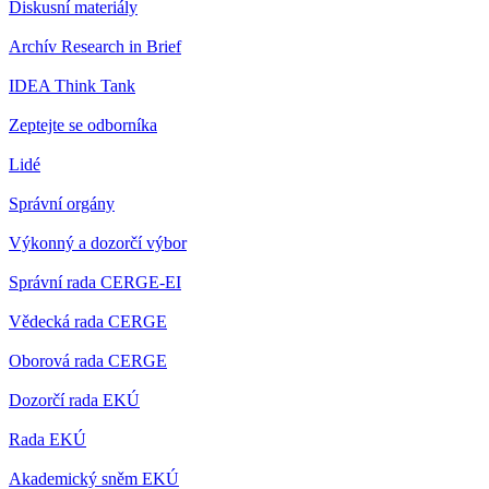
Diskusní materiály
Archív Research in Brief
IDEA Think Tank
Zeptejte se odborníka
Lidé
Správní orgány
Výkonný a dozorčí výbor
Správní rada CERGE-EI
Vědecká rada CERGE
Oborová rada CERGE
Dozorčí rada EKÚ
Rada EKÚ
Akademický sněm EKÚ