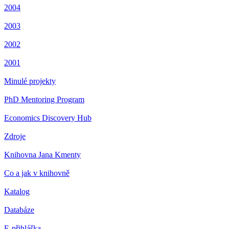
2004
2003
2002
2001
Minulé projekty
PhD Mentoring Program
Economics Discovery Hub
Zdroje
Knihovna Jana Kmenty
Co a jak v knihovně
Katalog
Databáze
E-přihláška