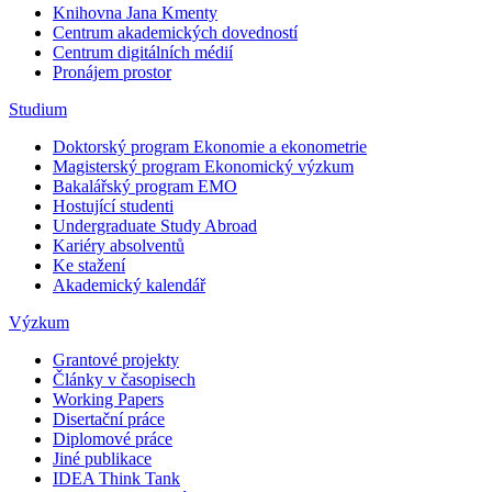
Knihovna Jana Kmenty
Centrum akademických dovedností
Centrum digitálních médií
Pronájem prostor
Studium
Doktorský program Ekonomie a ekonometrie
Magisterský program Ekonomický výzkum
Bakalářský program EMO
Hostující studenti
Undergraduate Study Abroad
Kariéry absolventů
Ke stažení
Akademický kalendář
Výzkum
Grantové projekty
Články v časopisech
Working Papers
Disertační práce
Diplomové práce
Jiné publikace
IDEA Think Tank