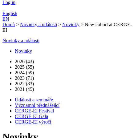
Log in
English
EN
Domů
>
Novinky a události
>
Novinky
>
New cohort at CERGE-
EI
Novinky a události
Novinky
2026 (43)
2025 (55)
2024 (59)
2023 (71)
2022 (83)
2021 (45)
Události a semináře
Významní přednášející
CERGE-EI Festival
CERGE-EI Gala
CERGE-EI výročí
Novinky