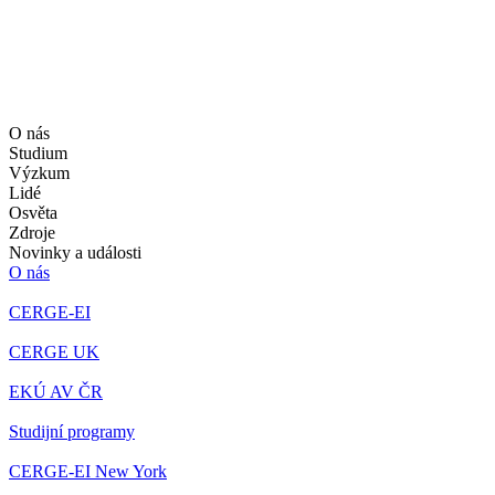
O nás
Studium
Výzkum
Lidé
Osvěta
Zdroje
Novinky a události
O nás
CERGE-EI
CERGE UK
EKÚ AV ČR
Studijní programy
CERGE-EI New York