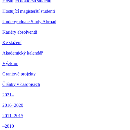
Hostující doktorští studenti
Hostující magisterští studenti
Undergraduate Study Abroad
Kariéry absolventů
Ke stažení
Akademický kalendář
Výzkum
Grantové projekty
Články v časopisech
2021–
2016–2020
2011–2015
–2010