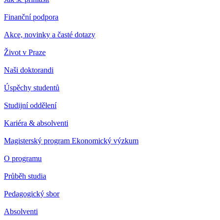
Finanční podpora
Akce, novinky a časté dotazy
Život v Praze
Naši doktorandi
Úspěchy studentů
Studijní oddělení
Kariéra & absolventi
Magisterský program Ekonomický výzkum
O programu
Průběh studia
Pedagogický sbor
Absolventi