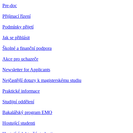
Pre-doc
Přijímací řízení
Podmínky přijetí
Jak se přihlásit
Školné a finanční podpora
Akce pro uchazeče
Newsletter for Applicants
Nejčastější dotazy k magisterskému studiu
Praktické informace
Studijní oddělení
Bakalářský program EMO
Hostující studenti