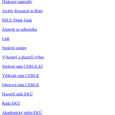
Diskusní materiály
Archív Research in Brief
IDEA Think Tank
Zeptejte se odborníka
Lidé
Správní orgány
Výkonný a dozorčí výbor
Správní rada CERGE-EI
Vědecká rada CERGE
Oborová rada CERGE
Dozorčí rada EKÚ
Rada EKÚ
Akademický sněm EKÚ