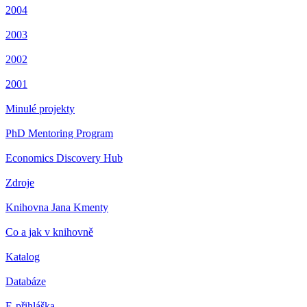
2004
2003
2002
2001
Minulé projekty
PhD Mentoring Program
Economics Discovery Hub
Zdroje
Knihovna Jana Kmenty
Co a jak v knihovně
Katalog
Databáze
E-přihláška