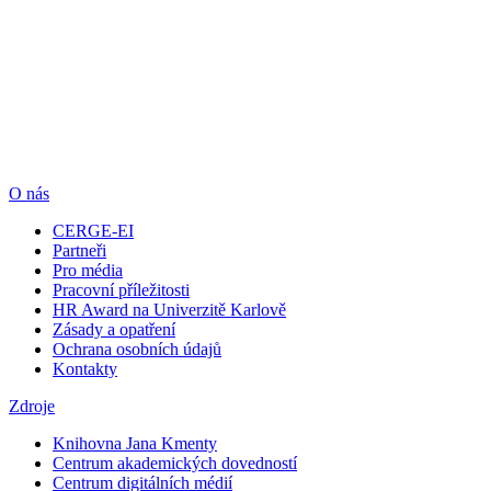
O nás
CERGE-EI
Partneři
Pro média
Pracovní příležitosti
HR Award na Univerzitě Karlově
Zásady a opatření
Ochrana osobních údajů
Kontakty
Zdroje
Knihovna Jana Kmenty
Centrum akademických dovedností
Centrum digitálních médií