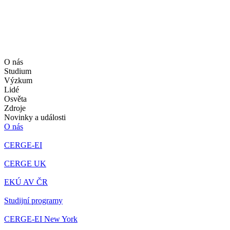
O nás
Studium
Výzkum
Lidé
Osvěta
Zdroje
Novinky a události
O nás
CERGE-EI
CERGE UK
EKÚ AV ČR
Studijní programy
CERGE-EI New York