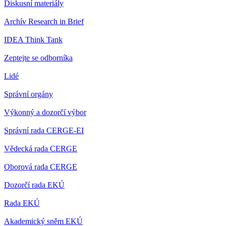
Diskusní materiály
Archív Research in Brief
IDEA Think Tank
Zeptejte se odborníka
Lidé
Správní orgány
Výkonný a dozorčí výbor
Správní rada CERGE-EI
Vědecká rada CERGE
Oborová rada CERGE
Dozorčí rada EKÚ
Rada EKÚ
Akademický sněm EKÚ