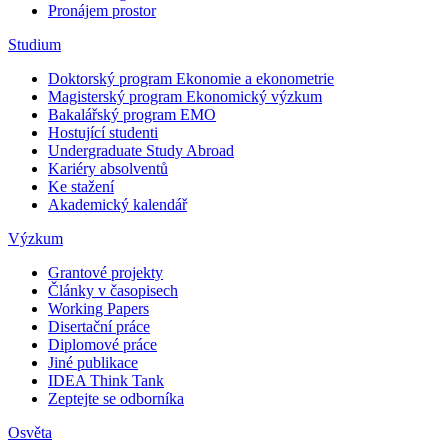
Pronájem prostor
Studium
Doktorský program Ekonomie a ekonometrie
Magisterský program Ekonomický výzkum
Bakalářský program EMO
Hostující studenti
Undergraduate Study Abroad
Kariéry absolventů
Ke stažení
Akademický kalendář
Výzkum
Grantové projekty
Články v časopisech
Working Papers
Disertační práce
Diplomové práce
Jiné publikace
IDEA Think Tank
Zeptejte se odborníka
Osvěta