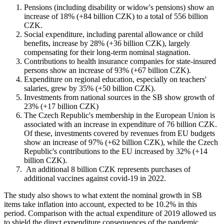
Pensions (including disability or widow's pensions) show an
increase of 18% (+84 billion CZK) to a total of 556 billion
CZK.
Social expenditure, including parental allowance or child
benefits, increase by 28% (+36 billion CZK), largely
compensating for their long-term nominal stagnation.
Contributions to health insurance companies for state-insured
persons show an increase of 93% (+67 billion CZK).
Expenditure on regional education, especially on teachers'
salaries, grew by 35% (+50 billion CZK).
Investments from national sources in the SB show growth of
23% (+17 billion CZK)
The Czech Republic's membership in the European Union is
associated with an increase in expenditure of 76 billion CZK.
Of these, investments covered by revenues from EU budgets
show an increase of 97% (+62 billion CZK), while the Czech
Republic's contributions to the EU increased by 32% (+14
billion CZK).
An additional 8 billion CZK represents purchases of
additional vaccines against covid-19 in 2022.
The study also shows to what extent the nominal growth in SB
items take inflation into account, expected to be 10.2% in this
period. Comparison with the actual expenditure of 2019 allowed us
to shield the direct expenditure consequences of the pandemic.