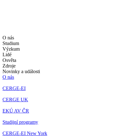
O nás
Studium
Výzkum
Lidé
Osvěta
Zdroje
Novinky a události
O nás
CERGE-EI
CERGE UK
EKÚ AV ČR
Studijní programy
CERGE-EI New York