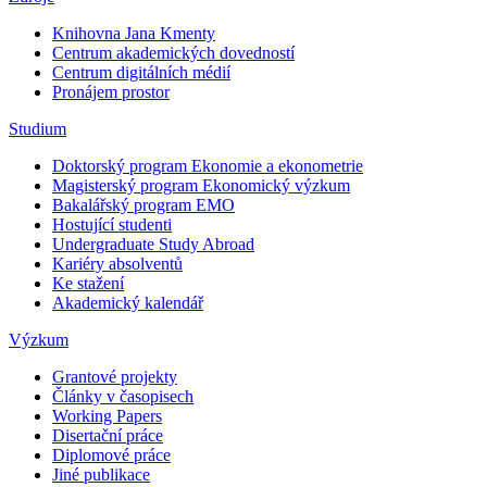
Knihovna Jana Kmenty
Centrum akademických dovedností
Centrum digitálních médií
Pronájem prostor
Studium
Doktorský program Ekonomie a ekonometrie
Magisterský program Ekonomický výzkum
Bakalářský program EMO
Hostující studenti
Undergraduate Study Abroad
Kariéry absolventů
Ke stažení
Akademický kalendář
Výzkum
Grantové projekty
Články v časopisech
Working Papers
Disertační práce
Diplomové práce
Jiné publikace