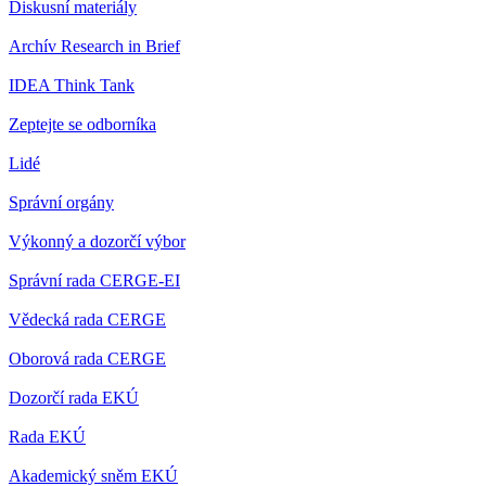
Diskusní materiály
Archív Research in Brief
IDEA Think Tank
Zeptejte se odborníka
Lidé
Správní orgány
Výkonný a dozorčí výbor
Správní rada CERGE-EI
Vědecká rada CERGE
Oborová rada CERGE
Dozorčí rada EKÚ
Rada EKÚ
Akademický sněm EKÚ