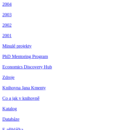
2004
2003
2002
2001
Minulé projekty
PhD Mentoring Program
Economics Discovery Hub
Zdroje
Knihovna Jana Kmenty
Co a jak v knihovně
Katalog
Databáze
E-přihláška