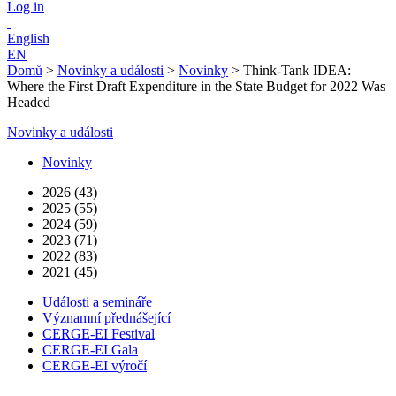
Log in
English
EN
Domů
>
Novinky a události
>
Novinky
>
Think-Tank IDEA:
Where the First Draft Expenditure in the State Budget for 2022 Was
Headed
Novinky a události
Novinky
2026 (43)
2025 (55)
2024 (59)
2023 (71)
2022 (83)
2021 (45)
Události a semináře
Významní přednášející
CERGE-EI Festival
CERGE-EI Gala
CERGE-EI výročí