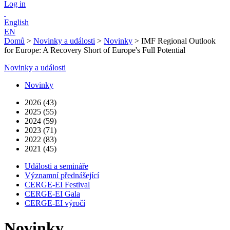
Log in
English
EN
Domů
>
Novinky a události
>
Novinky
>
IMF Regional Outlook
for Europe: A Recovery Short of Europe's Full Potential
Novinky a události
Novinky
2026 (43)
2025 (55)
2024 (59)
2023 (71)
2022 (83)
2021 (45)
Události a semináře
Významní přednášející
CERGE-EI Festival
CERGE-EI Gala
CERGE-EI výročí
Novinky