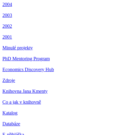
2004
2003
2002
2001
Minulé projekty
PhD Mentoring Program
Economics Discovery Hub
Zdroje
Knihovna Jana Kmenty
Co a jak v knihovně
Katalog
Databáze
E-přihláška