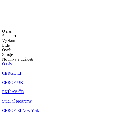
O nás
Studium
Výzkum
Lidé
Osvěta
Zdroje
Novinky a události
O nás
CERGE-EI
CERGE UK
EKÚ AV ČR
Studijní programy
CERGE-EI New York