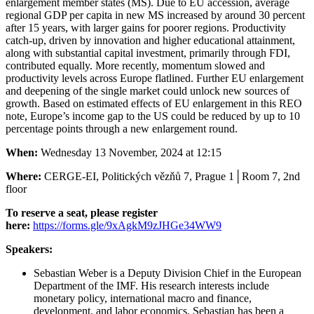
enlargement member states (MS). Due to EU accession, average
regional GDP per capita in new MS increased by around 30 percent
after 15 years, with larger gains for poorer regions. Productivity
catch-up, driven by innovation and higher educational attainment,
along with substantial capital investment, primarily through FDI,
contributed equally. More recently, momentum slowed and
productivity levels across Europe flatlined. Further EU enlargement
and deepening of the single market could unlock new sources of
growth. Based on estimated effects of EU enlargement in this REO
note, Europe’s income gap to the US could be reduced by up to 10
percentage points through a new enlargement round.
When:
Wednesday 13 November, 2024 at 12:15
Where:
CERGE-EI, Politických vězňů 7, Prague 1
│
Room 7, 2nd
floor
To reserve a seat, please register
here:
https://forms.gle/9xAgkM9zJHGe34WW9
Speakers:
Sebastian Weber is a Deputy Division Chief in the European
Department of the IMF. His research interests include
monetary policy, international macro and finance,
development, and labor economics. Sebastian has been a