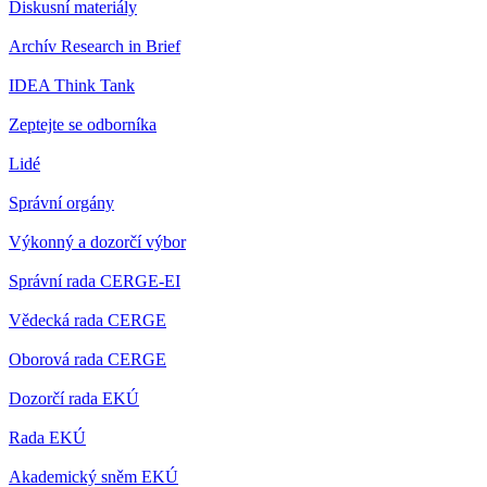
Diskusní materiály
Archív Research in Brief
IDEA Think Tank
Zeptejte se odborníka
Lidé
Správní orgány
Výkonný a dozorčí výbor
Správní rada CERGE-EI
Vědecká rada CERGE
Oborová rada CERGE
Dozorčí rada EKÚ
Rada EKÚ
Akademický sněm EKÚ