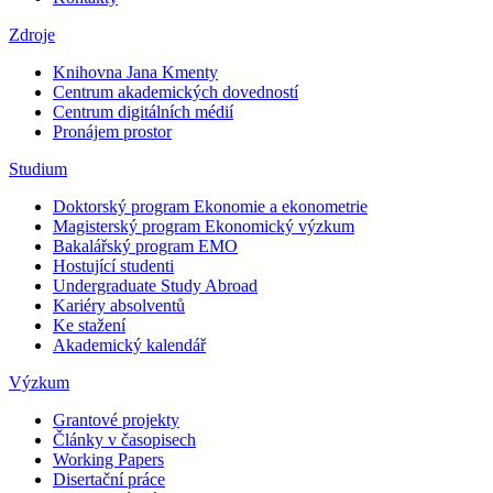
Zdroje
Knihovna Jana Kmenty
Centrum akademických dovedností
Centrum digitálních médií
Pronájem prostor
Studium
Doktorský program Ekonomie a ekonometrie
Magisterský program Ekonomický výzkum
Bakalářský program EMO
Hostující studenti
Undergraduate Study Abroad
Kariéry absolventů
Ke stažení
Akademický kalendář
Výzkum
Grantové projekty
Články v časopisech
Working Papers
Disertační práce