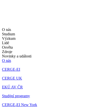
O nás
Studium
Výzkum
Lidé
Osvěta
Zdroje
Novinky a události
O nás
CERGE-EI
CERGE UK
EKÚ AV ČR
Studijní programy
CERGE-EI New York