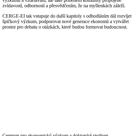
výzkumu a vzdělávání, ale také příběhem komunity propojené
zvídavostí, odborností a přesvědčením, že na myšlenkách záleží.
CERGE-EI tak vstupuje do další kapitoly s odhodláním dál rozvíjet
špičkový výzkum, podporovat nové generace ekonomů a vytvářet
prostor pro debatu o otázkách, které budou formovat budoucnost.
Centrum pro ekonomický výzkum a doktorské studium –