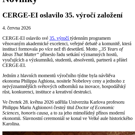
CERGE-EI oslavilo 35. výročí založení
4. června 2026
CERGE-EI oslavilo své
35. výročí
týdenním programem
věnovaným akademické excelenci, veřejné debatě a komunitě, která
instituci formovala po více než tři desetiletí. Motto
„35 Years of
Ideas That Matter“
přineslo řadu setkání významných hostů,
vyučujících a výzkumníků, studentů, absolventů, partnerů a přátel
CERGE-EI.
Jedním z hlavních momentů výročního týdne byla návštěva
ekonoma Philippa Aghiona, nositele Nobelovy ceny a jednoho z
nejvýznamnějších světových odborníků na inovace, hospodářský
růst, konkurenci, instituce a kreativní destrukci.
Ve čtvrtek 28. května 2026 udělila Univerzita Karlova profesoru
Philippu Mariu Aghionovi čestný titul
Doctor of Economic
Sciences, honoris causa,
a to za jeho mimořádný přínos moderní
ekonomii. Slavnostní ceremoniál se konal ve Velké aule historického
Karolina.