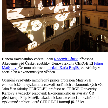
Během slavnostního večera udělil
Radomír Pánek
, předseda
Akademie věd České republiky, členovi fakulty CERGE-EI
Filipu
Matějkovi
Čestnou oborovou
medaili Karla Engliše
za zásluhy v
sociálních a ekonomických vědách.
Ocenění vyzdvihlo mimořádný přínos profesora Matějky k
ekonomickému výzkumu a rozvoji sociálních a ekonomických věd.
Jako člen fakulty CERGE-EI, profesor na CERGE Univerzity
Karlovy a vědecký pracovník Ekonomického ústavu AV ČR
představuje Filip Matějka akademickou excelenci a mezinárodní
výzkumné ambice, které CERGE-EI formují již 35 let.