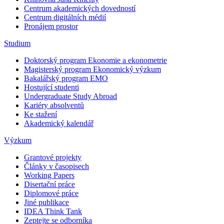
Centrum akademických dovedností
Centrum digitálních médií
Pronájem prostor
Studium
Doktorský program Ekonomie a ekonometrie
Magisterský program Ekonomický výzkum
Bakalářský program EMO
Hostující studenti
Undergraduate Study Abroad
Kariéry absolventů
Ke stažení
Akademický kalendář
Výzkum
Grantové projekty
Články v časopisech
Working Papers
Disertační práce
Diplomové práce
Jiné publikace
IDEA Think Tank
Zeptejte se odborníka