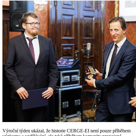
Výroční týden ukázal, že historie CERGE-EI není pouze příběhem