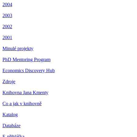
2004
2003
2002
2001
Minulé projekty
PhD Mentoring Program
Economics Discovery Hub
Zdroje
Knihovna Jana Kmenty
Co a jak v knihovně
Katalog
Databáze
E-přihláška