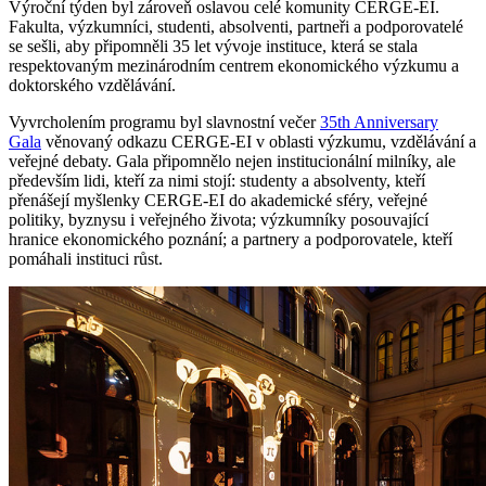
Výroční týden byl zároveň oslavou celé komunity CERGE-EI.
Fakulta, výzkumníci, studenti, absolventi, partneři a podporovatelé
se sešli, aby připomněli 35 let vývoje instituce, která se stala
respektovaným mezinárodním centrem ekonomického výzkumu a
doktorského vzdělávání.
Vyvrcholením programu byl slavnostní večer
35th Anniversary
Gala
věnovaný odkazu CERGE-EI v oblasti výzkumu, vzdělávání a
veřejné debaty. Gala připomnělo nejen institucionální milníky, ale
především lidi, kteří za nimi stojí: studenty a absolventy, kteří
přenášejí myšlenky CERGE-EI do akademické sféry, veřejné
politiky, byznysu i veřejného života; výzkumníky posouvající
hranice ekonomického poznání; a partnery a podporovatele, kteří
pomáhali instituci růst.