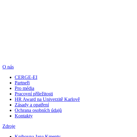
O nás
CERGE-EI
Partneři
Pro média
Pracovní příležitosti
HR Award na Univerzitě Karlově
Zásady a opatření
Ochrana osobních údajů
Kontakty
Zdroje
Knihovna Jana Kmenty