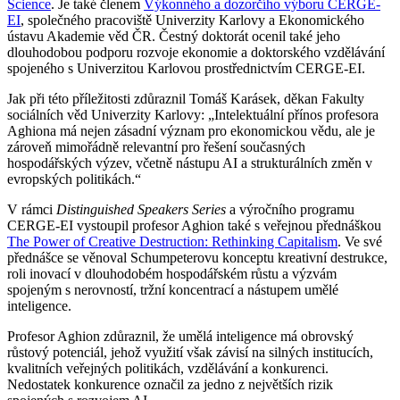
Science
. Je také členem
Výkonného a dozorčího výboru CERGE-
EI
, společného pracoviště Univerzity Karlovy a Ekonomického
ústavu Akademie věd ČR. Čestný doktorát ocenil také jeho
dlouhodobou podporu rozvoje ekonomie a doktorského vzdělávání
spojeného s Univerzitou Karlovou prostřednictvím CERGE-EI.
Jak při této příležitosti zdůraznil Tomáš Karásek, děkan Fakulty
sociálních věd Univerzity Karlovy: „Intelektuální přínos profesora
Aghiona má nejen zásadní význam pro ekonomickou vědu, ale je
zároveň mimořádně relevantní pro řešení současných
hospodářských výzev, včetně nástupu AI a strukturálních změn v
evropských politikách.“
V rámci
Distinguished Speakers Series
a výročního programu
CERGE-EI vystoupil profesor Aghion také s veřejnou přednáškou
The Power of Creative Destruction: Rethinking Capitalism
. Ve své
přednášce se věnoval Schumpeterovu konceptu kreativní destrukce,
roli inovací v dlouhodobém hospodářském růstu a výzvám
spojeným s nerovností, tržní koncentrací a nástupem umělé
inteligence.
Profesor Aghion zdůraznil, že umělá inteligence má obrovský
růstový potenciál, jehož využití však závisí na silných institucích,
kvalitních veřejných politikách, vzdělávání a konkurenci.
Nedostatek konkurence označil za jedno z největších rizik