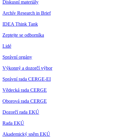
Diskusní materiály
Archív Research in Brief
IDEA Think Tank
Zeptejte se odborníka
Lidé
Správní orgány
Výkonný a dozorčí výbor
Správní rada CERGE-EI
Vědecká rada CERGE
Oborová rada CERGE
Dozorčí rada EKÚ
Rada EKÚ
Akademický sněm EKÚ